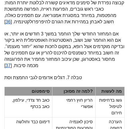
קבוצה נפרדת של סימנים מדאיגים קשורה לבלוטת יותרת המוח:
כאבי ראש גוברים, הפרעות ראייה, הפרשה מתמשכת
מהפטמות, במיוחד במסגרת אמנוריאה. עם תסמינים כאלה,
חשוב לאבחן במהירות את הגורם להיפרפרולקטינמיה. [
36
]
אם המחזור החודשי שלך הוחמר במשך 3 חודשים או יותר, או
אם הוא הוחמר שוב ושוב, האסטרטגיה האופטימלית היא ביקור
ובדיקה מוקדמים אצל רופא, במקום לחכות שהוא "יחזור מעצמו".
זה חשוב במיוחד כשמנסים להיכנס להריון או עם תסמינים של
מחסור באסטרוגן, שכן עיכוב המחזור מחמיר את הפרוגנוזה
מכמה סיבות. [
37
]
טבלה 7. דגלים אדומים לגבי החמצת וסת
מה לעשות
למה זה מסוכן?
סִימפּטוֹם
גשו בדחיפות
הריון חוץ רחמי
כאב חד צדדי, עילפון,
לטיפול
אפשרי
כאב בכתף
חירום
הערכה
סיכון לאנמיה
דימום כבד וחולשה
דחופה
והפרעות המודינמיות