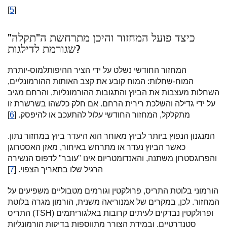
[
5
]
כיצד פועל המחזור והיכן מתרחשת ה"תקלה"
שגורמת לדילגות?
המחזור החודשי נשלט על ידי הציר ההיפותלמוס-יותרת
המוח-שחלות: המוח קובע את קצב האותות ההורמונליים,
השחלות מעצבות את הביוץ והתגובות ההורמונליות, והרחם מגיב
על ידי גדילה והשלכת רירית הרחם. אם חלק כלשהו בשרשרת זו
מתקלקל, המחזור החודשי עלול להתעכב או להיפסק. [
6
]
המנגנון הנפוץ ביותר לביוץ מאוחר הוא היעדר ביוץ במחזור נתון.
כאשר הביוץ נעדר או מתרחש באיחור, מאזן האסטרוגן
והפרוגסטרון משתנה, והאנדומטריום אינו "עובר" לדפוס הנשירה
הרגיל שלו בתאריך הצפוי. [
7
]
הורמוני בלוטת התריס, פרולקטין וגורמים מטבוליים משפיעים על
המחזור. לכן, במקרים של אמנוריאה משנית, הורמון מגרה בלוטת
התריס (TSH) ופרולקטין נבדקים לעיתים קרובות באלגוריתמים
סטנדרטיים, ובמידת הצורך מתווספות בדיקות הורמונליות