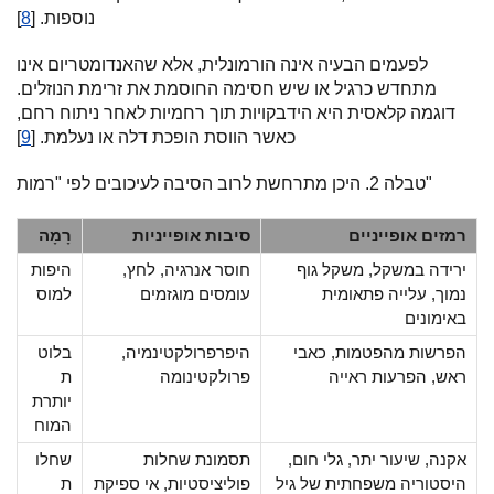
נוספות. [
8
]
לפעמים הבעיה אינה הורמונלית, אלא שהאנדומטריום אינו
מתחדש כרגיל או שיש חסימה החוסמת את זרימת הנוזלים.
דוגמה קלאסית היא הידבקויות תוך רחמיות לאחר ניתוח רחם,
כאשר הווסת הופכת דלה או נעלמת. [
9
]
טבלה 2. היכן מתרחשת לרוב הסיבה לעיכובים לפי "רמות"
רמזים אופייניים
סיבות אופייניות
רָמָה
ירידה במשקל, משקל גוף
חוסר אנרגיה, לחץ,
היפות
נמוך, עלייה פתאומית
עומסים מוגזמים
למוס
באימונים
הפרשות מהפטמות, כאבי
היפרפרולקטינמיה,
בלוט
ראש, הפרעות ראייה
פרולקטינומה
ת
יותרת
המוח
אקנה, שיעור יתר, גלי חום,
תסמונת שחלות
שחלו
היסטוריה משפחתית של גיל
פוליציסטיות, אי ספיקת
ת