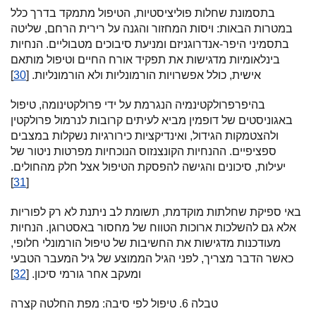
בתסמונת שחלות פוליציסטיות, הטיפול מתמקד בדרך כלל
במטרות הבאות: ויסות המחזור והגנה על רירית הרחם, שליטה
בתסמיני היפר-אנדרוגניזם ומניעת סיבוכים מטבוליים. הנחיות
בינלאומיות מדגישות את תפקיד אורח החיים וטיפול מותאם
אישית, כולל אפשרויות הורמונליות ולא הורמונליות. [
30
]
בהיפרפרולקטינמיה הנגרמת על ידי פרולקטינומה, טיפול
באגוניסטים של דופמין מביא לעיתים קרובות לנרמול פרולקטין
ולהצטמקות הגידול, ואינדיקציות כירורגיות נשקלות במצבים
ספציפיים. ההנחיות הקונצנזוס הנוכחיות מפרטות ניטור של
יעילות, סיכונים והגישה להפסקת הטיפול אצל חלק מהחולים.
]
31
[
באי ספיקת שחלתות מוקדמת, תשומת לב ניתנת לא רק לפוריות
אלא גם להשלכות ארוכות הטווח של מחסור באסטרוגן. הנחיות
מעודכנות מדגישות את החשיבות של טיפול הורמונלי חלופי,
כאשר הדבר מצריך, לפני הגיל הממוצע של גיל המעבר הטבעי
ומעקב אחר גורמי סיכון. [
32
]
טבלה 6. טיפול לפי סיבה: מפת החלטה קצרה