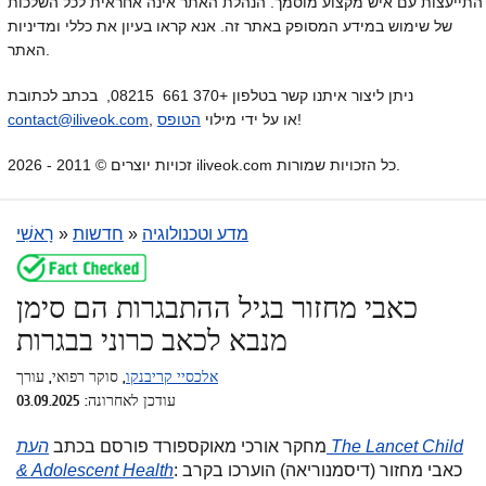
התייעצות עם איש מקצוע מוסמך. הנהלת האתר אינה אחראית לכל השלכות
של שימוש במידע המסופק באתר זה. אנא קראו בעיון את כללי ומדיניות
האתר.
ניתן ליצור איתנו קשר בטלפון +370 661 08215, בכתב לכתובת
!
, או על ידי מילוי
הטופס
contact@iliveok.com
זכויות יוצרים © 2011 - 2026 iliveok.com כל הזכויות שמורות.
מדע וטכנולוגיה
»
חדשות
»
רָאשִׁי
כאבי מחזור בגיל ההתבגרות הם סימן
מנבא לכאב כרוני בבגרות
אלכסיי קריבנקו
, סוקר רפואי, עורך
עודכן לאחרונה: 03.09.2025
מחקר אורכי מאוקספורד פורסם בכתב
העת The Lancet Child
: כאבי מחזור (דיסמנוריאה) הוערכו בקרב
& Adolescent Health