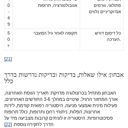
פתולוגי, גורמים
אנובולטורציה, תרופות
0
אנדוקריניים נלווים
-
4
9
כל דימום דורש
תקופה לאחר גיל המעבר
5
הערכה.
0
+
[
21
]
אבחון: אילו שאלות, בדיקות ובדיקות נדרשות בדרך
כלל
האבחון מתחיל בכרונולוגיה מדויקת: תאריך הווסת האחרונה,
אורך המחזור הרגיל, שינויים במהלך 3-6 החודשים האחרונים,
פעילות מינית ואמצעי מניעה, היסטוריה רפואית קודמת, לידות
אחרונות, הפלות, ניתוחי רחם ותרופות, כולל תרופות
פסיכוטרופיות. היסטוריה זו לעיתים קרובות מצביעה מיד על
הדרך לחקירה נוספת. [
22
]