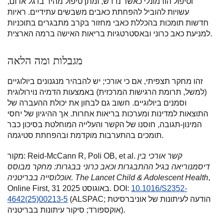
וטיפול הורמונלי כאשר נדרש, ומתן טיפול מהיר בדגל אדום,
עשויות להוביל להפחתת כאבים משבשים עתידיים. ראיות
חדשות תומכות בהכללת כאבי מחזור בקרב מתבגרים בתוכניות
למניעת כאב כרוני ובאסטרטגיות בריאות האישה ברמה הארצית.
מגבלות ומה הלאה
זהו מחקר תצפיתי, אם כי אורכי; יש להבהיר מנגנונים ביולוגיים
(למשל, תרומת הרגישות המרכזית) באמצעות הדמיה נוירולוגית
וסמנים ביולוגיים. חשוב גם לבחון את יכולת ההעברה של
התוצאות למדינות ומערכות בריאות אחרות. אך ההיגיון של יחסי
המינון-תגובה, חוסנו של הקשר והעלייה המוחלטת בסיכון כבר
תומכים בהתערבות מוקדמת ובהפחתת סטיגמה.
קשר אורכי בין
מקור: Reid-McCann R, Poli OB, et al.
דיסמנוריאה בגיל ההתבגרות וכאב כרוני בבגרות: מחקר מבוסס
,
The Lancet Child & Adolescent Health
אוכלוסייה בבריטניה.
10.1016/S2352-
Online First, 31 באוגוסט 2025. DOI:
(ALSPAC; הודעה לעיתונות של אוניברסיטת
4642(25)00213-5
אוקספורד; סיקור עיתונות בבריטניה).