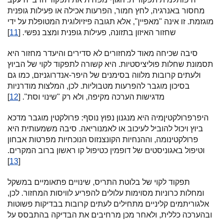
מחסור באנרגיה, לחץ חמור, הפרעות אכילה או פעילות גופנית
מוגזמת. זו אינה "מאפיין", אלא תגובה פיזיולוגית המטופלת על ידי
שחזור האיזון בתזונה, פעילות גופנית ומצב נפשי. [
11
]
סיבה שכיחה מאוד למחזורים לא סדירים והיעדר מחזור היא
תסמונת שחלות פוליציסטיות. היא קשורה לתפקוד לקוי של הביוץ
ולעתים קרובות מלווה בסימנים של היפר-אנדרוגניזם, כמו גם
בסיכון מוגבר להפרעות מטבוליות. לכן, המלצות מודרניות
מדגישות הערכה מקיפה, ולא רק "שינוי וסת". [
12
]
היפרפרולקטיןמיה היא מנגנון נפוץ נוסף: פרולקטין מוגבר מדכא
ביוץ ויכול להוביל לעיכוב או לאמנוריאה. סיבה משמעותית היא
פרולקטינומה, וההנחיות הקונצנזוס הנוכחיות מפרטות אבחון
וטיפול באגוניסטים של דופמין כטיפול קו ראשון ברוב המקרים.
]
13
[
תפקוד לקוי של בלוטת התריס, שינויים פתאומיים במשקל
ומחלות כרוניות מסוימות עלולים להפריע לוויסות המחזור. לכן,
אלגוריתמים קליניים מתחילים לעתים קרובות בבדיקות פשוטות
ובהערכה כללית, ולאחר מכן מרחיבים את הבדיקה בהתבסס על