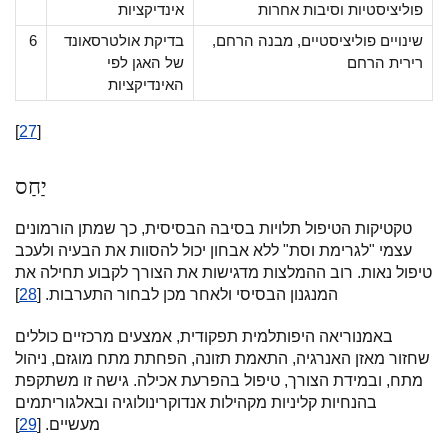
פוליציסטיות וסיבות אחרות
אינדיקציות
שינויים פוליציסטיים, מבנה הרחם,
בדיקת אולטרסאונד
6
רירית הרחם
של האגן לפי
האינדיקציות
[
27
]
יַחַס
טקטיקות הטיפול תלויות בסיבה הבסיסית, כך שמתן הורמונים
עצמי "לגרימת וסת" ללא אבחון יכול להסוות את הבעיה ולעכב
טיפול נאות. רוב ההמלצות מדגישות את הצורך לקבוע תחילה את
המנגנון הבסיסי ולאחר מכן לבחור התערבות. [
28
]
באמנוריאה היפותלמית תפקודית, אמצעים מרכזיים כוללים
שחזור מאזן האנרגיה, התאמת תזונה, הפחתת מתח מוגזם, ניהול
מתח, ובמידת הצורך, טיפול בהפרעת אכילה. גישה זו משתקפת
בהנחיות קליניות מקהילות אנדוקרינולוגיה ובאלגוריתמים
מעשיים. [
29
]