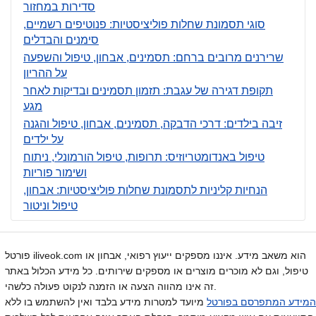
סדירות במחזור
סוגי תסמונת שחלות פוליציסטיות: פנוטיפים רשמיים,
סימנים והבדלים
שרירנים מרובים ברחם: תסמינים, אבחון, טיפול והשפעה
על ההריון
תקופת דגירה של עגבת: תזמון תסמינים ובדיקות לאחר
מגע
זיבה בילדים: דרכי הדבקה, תסמינים, אבחון, טיפול והגנה
על ילדים
טיפול באנדומטריוזיס: תרופות, טיפול הורמונלי, ניתוח
ושימור פוריות
הנחיות קליניות לתסמונת שחלות פוליציסטיות: אבחון,
טיפול וניטור
פורטל iliveok.com הוא משאב מידע. איננו מספקים ייעוץ רפואי, אבחון או
טיפול, וגם לא מוכרים מוצרים או מספקים שירותים. כל מידע הכלול באתר
זה אינו מהווה הצעה או הזמנה לנקוט פעולה כלשהי.
המידע המתפרסם בפורטל
מיועד למטרות מידע בלבד ואין להשתמש בו ללא