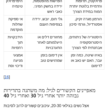
פרולקטין, תרופות
הפרשות מהפטמות,
היפרפרולק
והדמיית בלוטת יותרת
ירידה בחשק המיני,
טינמיה
המוח במידת הצורך
כאבי ראש
הורמון מגרה זקיק,
גלי חום, יובש, ירידה
אי ספיקת
אסטרדיול, גורמי סיכון
בצפיפות העצם
שחלות
מוקדמת
היסטוריה של ניתוחים,
מחזורים דלים או
הידבקויות
היסטרוסקופיה
היעלמותם לאחר
תוך
אבחנתית לפי הצורך
התערבויות
רחמיות
באיזו שיטה, כמה זמן
אין דימום בזמן
אמצעי
עבר, האם יש כאב או
שמרגישים טוב
מניעה
דימום?
ודיכוי וסת
[
16
]
מאפיינים הקשורים לגיל: מה משתנה בתדירות
גבוהה יותר אחרי גיל 30 ואחרי גיל 40
אצל נשים בגילאי 20-30, עיכובים קשורים לרוב לסיבות