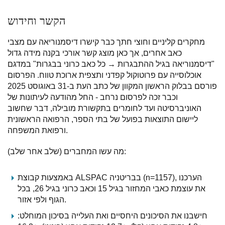
הקשר וחידוש
מחקרים קליניים וחוצי חתך כבר קישרו דיסמנוריאה עם מצבי
כאב אחרים, אך כאן מוצג קשר אורכי בקנה מידה גדול
"דיסמנוריאה בגיל ההתבגרות → כל כאב כרוני בבגרות" במדגם
אוכלוסייה עם פרוטוקול קפדני ותצפית ארוכת טווח. הפרסום
פורסם בבלוק הראשון המקוון של כתב העת ב-31 באוגוסט 2025
וכבר זכה לפרסום נרחב - החל מהודעה לעיתונות של
האוניברסיטה ועד לחומרים בתקשורת מובילה, דבר שחשוב
ליישום התוצאות בפועל של בתי הספר, הרפואה הראשונית
ורפואת המשפחה.
מה עשו המחברים (שלב אחר שלב):
באמצעות קבוצת ALSPAC בבריטניה (n=1157), הערכנו
את עוצמת כאבי המחזור בגיל 15 וכאב כרוני בגיל 26, בכל
הגוף ולפי אזור.
חישבנו את הסיכונים היחסיים ואת העלייה בסיכון המוחלט: