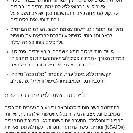
הסרת חסמים לטיפול. חינוך למחזור החודשי בבתי הספר,
גישה לייעוץ רפואי ללא סטיגמה, "נתיבים" ברורים
לגינקולוג/מומחה כאב; התחשבות בכך שכאב משפיע על
נוכחות והישגים בלימודים.
נהלו יומן תסמינים. רישום עוצמת הכאב, הגורמים הגורמים
לכאב ותגובותיו לטיפול עוזר לכם להתאים את הטיפול
ולהסלים אותו בצורה יעילה.
גישת צוות. שילוב רופא משפחה, רופא ילדים, גינקולוג,
במידת הצורך - תמיכה פסיכולוגית-התנהגותית ופיזיותרפיה;
המטרה היא למנוע רגישות וכרוניות של כאב.
תקשורת ללא ביטול ערך. הנוסחה "כולם ככה" מזיקה;
הסבירו נכון שכאב ניתן לטיפול וראוי לתשומת לב.
למה זה חשוב למדיניות הבריאות
בהתחשב בשכיחות דיסמנוריאה ובשיעור הצעירים הסובלים
מכאב כרוני, מצב זה מהווה נטל משמעותי על החינוך, שירותי
הבריאות והכלכלה. התערבויות פשוטות כגון הכשרת מתבגרים
ומורים, גישה לתרופות נוגדות דלקת לא סטרואידיות (NSAIDs)