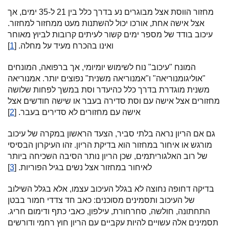
מחזור הווסת אצל מבוגרים נע בדרך כלל בין 21 ל-35 ימים, אך
אצל אישה אחת, אורכו יכול להשתנות מעט ממחזור למחזור.
עיכוב בודד של מספר ימים קשור לעיתים קרובות לביוץ מאוחר
ואינו בהכרח מעיד על מחלה. [
1
]
המונח "עיכוב" נוח לשימוש יומיומי, אך ברפואה, המונחים
"אוליגומנוריאה" ו"אמנוריאה משנית" נפוצים יותר. אמנוריאה
משנית מוגדרת בדרך כלל כהיעדר וסת במשך לפחות שלושה
מחזורים אצל אישה עם וסת סדירה בעבר או שישה חודשים אצל
אישה עם מחזורים לא סדירים בעבר. [
2
]
גם אם הריון נראה בלתי סביר, הצעד הראשון במקרה של עיכוב
מורגש או איחור במחזור הוא בדיקת הריון. זהו העיקרון הבסיסי
של רוב האלגוריתמים, שכן הריון נותר הסיבה השכיחה ביותר
לאיחור במחזור אצל נשים בגיל הפוריות. [
3
]
בדיקה דחופה נחוצה לא בגלל העיכוב עצמו, אלא בגלל השילוב
של העיכוב ותסמינים מסוכנים: כאב חד צדדי חמור בבטן
התחתונה, חולשה, סחרחורת, עילפון, כאבי כתף ודימום חריג.
תסמינים אלה עשויים להיות עקביים עם הריון חוץ רחמי ודורשים