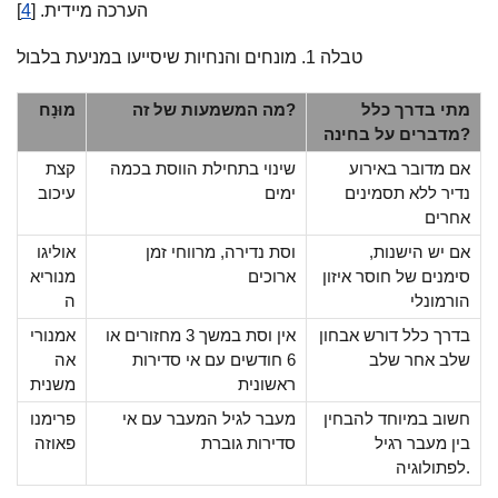
הערכה מיידית. [
4
]
טבלה 1. מונחים והנחיות שיסייעו במניעת בלבול
מתי בדרך כלל
מה המשמעות של זה?
מוּנָח
מדברים על בחינה?
אם מדובר באירוע
שינוי בתחילת הווסת בכמה
קצת
נדיר ללא תסמינים
ימים
עיכוב
אחרים
אם יש הישנות,
וסת נדירה, מרווחי זמן
אוליגו
סימנים של חוסר איזון
ארוכים
מנוריא
הורמונלי
ה
בדרך כלל דורש אבחון
אין וסת במשך 3 מחזורים או
אמנורי
שלב אחר שלב
6 חודשים עם אי סדירות
אה
ראשונית
משנית
חשוב במיוחד להבחין
מעבר לגיל המעבר עם אי
פרימנו
בין מעבר רגיל
סדירות גוברת
פאוזה
לפתולוגיה.