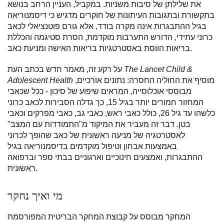
את שלילתן של סיבות משניות. במקביל, העניין הרחב בנושא
בתקשורת ובתגובות העיתונות של חוקרים מדגיש כי דיסמנוריאה
בגיל ההתבגרות אינה מקרה בודד, אלא גורם פוטנציאלי לכאב
כרוני עתידי, הדורש התערבות מוקדמת, הסרת סטיגמה והכללת
בריאות הווסת באסטרטגיות בריאות האישה ומניעת כאב.
The Lancet Child &
על רקע זה, מאמר חדש בכתב העת
מוסיף את החוליה החסרה: נתונים אורכיים,
Adolescent Health
מבוססי אוכלוסייה, המראים שיפוע של סיכון - ככל שכאבי
המחזור חמורים יותר בגיל 15, כך גדלה הסבירות לכאב כרוני
כלשהו עד גיל 26, כולל כאבי ראש, כאבי גב, כאבי מפרקים וכאבי
בטן. דבר זה מעביר את המיקוד מ"התמודדות עם המצב"
לאסטרטגיה של מניעה ראשונית של כאב שהופך לכרוני
באמצעות אבחון וטיפול מוקדמים בדיסמנוריאה בגיל
ההתבגרות, ואמצעים חינוכיים וארגוניים בבתי ספר וברפואה
ראשונית.
מי ואיך נחקר
המחקר מבוסס על קבוצת המחקר הבריטית המפורסמת