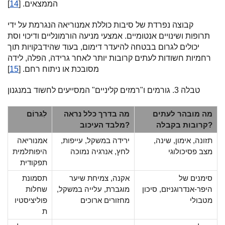
הממצאים. [
14
]
קבוצה נפרדת של סיבות כוללת אמנוריאה הנגרמת על ידי
תרופות ושינויים אנטומיים. אמצעי מניעה הורמונליים ודיכוי וסת
יכולים לגרום בבטחה להיעדר דימום, בעוד שהידבקויות תוך
רחמיות חשודות לעתים קרובות יותר לאחר גרידה, הפלה, לידה
מסובכת או ניתוח רחם. [
15
]
טבלה 3. גורמים ו"רמזים קליניים" המסייעים לחשוד במנגנון
מה מובהר לעתים
מה בדרך כלל נראה
לִגרוֹם
קרובות בקבלה?
מלבד העיכוב?
תזונה, אימון, שינה,
ירידה במשקל, עייפות,
אמנוריאה
מצב פסיכולוגי
לחץ, אנרגיה נמוכה
היפותלמית
תפקודית
סימנים של
אקנה, צמיחת שיער
תסמונת
היפר-אנדרוגניזם, סיכון
מוגברת, עלייה במשקל,
שחלות
מטבולי
מחזורים ארוכים
פוליציסטיו
ת