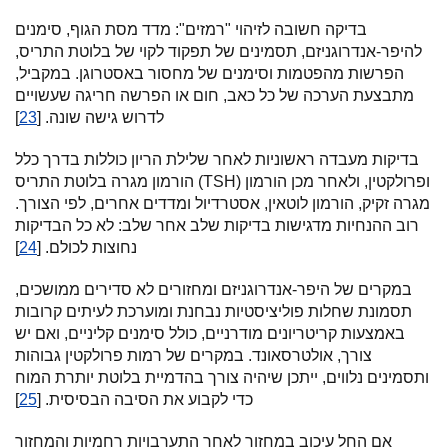
בדיקה חשובה לזיהוי "רמזים": מדד מסת הגוף, סימנים
להיפר-אנדרוגניזם, תסמינים של תפקוד לקוי של בלוטת התריס,
הפרשות מהפטמות וסימנים של מחסור באסטרוגן. במקביל,
מתבצעת הערכה של כל כאב, חום או הפרשה חריגה שעשויים
לדרוש גישה שונה. [
23
]
בדיקות מעבדה ראשוניות לאחר שלילת הריון כוללות בדרך כלל
הורמון מגרה בלוטת התריס (TSH) ופרולקטין, ולאחר מכן הורמון
מגרה זקיק, הורמון לוטאין, אסטרדיול ומדדים אחרים, לפי הצורך.
רוב ההנחיות מדגישות בדיקות שלב אחר שלב: לא כל הבדיקות
נחוצות לכולם. [
24
]
במקרים של היפר-אנדרוגניזם ומחזורים לא סדירים ממושכים,
תסמונת שחלות פוליציסטיות נבחנת ומוערכת לעיתים קרובות
באמצעות קריטריונים מודרניים, כולל סימנים קליניים, ואם יש
צורך, אולטרסאונד. במקרים של רמות פרולקטין גבוהות
ותסמינים נלווים, ייתכן שיהיה צורך בהדמיית בלוטת יותרת המוח
כדי לקבוע את הסיבה הבסיסית. [
25
]
אם החל עיכוב במחזור לאחר התערבויות רחמיות והמחזור