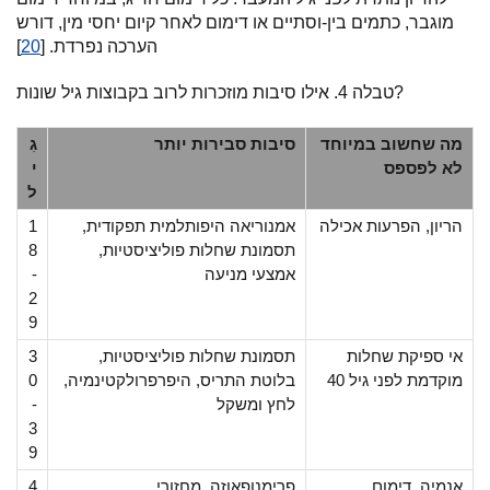
מוגבר, כתמים בין-וסתיים או דימום לאחר קיום יחסי מין, דורש
הערכה נפרדת. [
20
]
טבלה 4. אילו סיבות מוזכרות לרוב בקבוצות גיל שונות?
מה שחשוב במיוחד
סיבות סבירות יותר
גִ
לא לפספס
י
ל
הריון, הפרעות אכילה
אמנוריאה היפותלמית תפקודית,
1
תסמונת שחלות פוליציסטיות,
8
אמצעי מניעה
-
2
9
אי ספיקת שחלות
תסמונת שחלות פוליציסטיות,
3
מוקדמת לפני גיל 40
בלוטת התריס, היפרפרולקטינמיה,
0
לחץ ומשקל
-
3
9
אנמיה, דימום
פרימנופאוזה, מחזורי
4