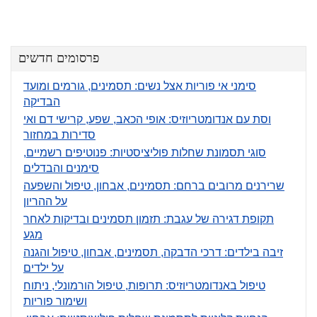
פרסומים חדשים
סימני אי פוריות אצל נשים: תסמינים, גורמים ומועד
הבדיקה
וסת עם אנדומטריוזיס: אופי הכאב, שפע, קרישי דם ואי
סדירות במחזור
סוגי תסמונת שחלות פוליציסטיות: פנוטיפים רשמיים,
סימנים והבדלים
שרירנים מרובים ברחם: תסמינים, אבחון, טיפול והשפעה
על ההריון
תקופת דגירה של עגבת: תזמון תסמינים ובדיקות לאחר
מגע
זיבה בילדים: דרכי הדבקה, תסמינים, אבחון, טיפול והגנה
על ילדים
טיפול באנדומטריוזיס: תרופות, טיפול הורמונלי, ניתוח
ושימור פוריות