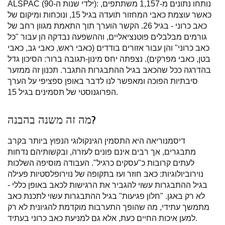
ALSPAC (ילדי שנות ה-90): נותחו נתונים מ-1,157 משתתפים,
כאשר עוצמת כאבי המחזור תועדה בגיל 15, ונוכחות ומיקום של
כאב כרוני - בגיל 26. הקשר הוערך תוך התאמת מגוון רחב של
גורמים מבלבלים פוטנציאליים, וההשפעה נבדקה הן עבור "כל
כאב כרוני" והן עבור אזורים בודדים (כאבי ראש, כאבי גב, כאבי
בטן, כאבי מפרקים). נצפתה יחס מינון-תגובה ברור: הסיכון גדל
בהדרגה ככל שהכאב בגיל ההתבגרות התגבר. תכנון זה ממזער
סיבתיות הפוכה ומאפשר לנו לדבר באופן ספציפי על הערך
הפרוגנוסטי של תסמינים בגיל 15.
מה זה משנה בהבנה?
דיסמנוריאה היא התסמין הגינקולוגי הנפוץ ביותר בקרב
מתבגרים, אך רבים אינם פונים לעזרה, ובקשותיהם נדחות
לעתים קרובות כ"עסקים כרגיל". העבודה מוסיפה השלכות
נוירוביולוגיות: כאב חוזר ועז בתקופה של נוירופלסטיות פעילה
בגיל ההתבגרות עשוי להגביר את הרגישות לכאב באופן כללי -
לא רק באגן. "חלון פגיעות" בגיל ההתבגרות עשוי לתכנת כאב
מתמשך עתידי, מה שהופך התערבות מוקדמת להגיונית לא רק
למען איכות החיים כעת, אלא גם למניעת כאב כרוני בעתיד.