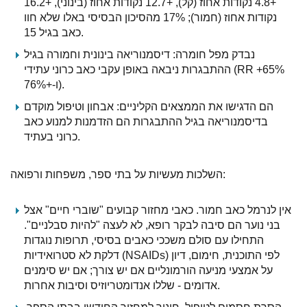
+4.8 נקודות אחוז (קל), +12.7 נקודות אחוז (בינוני), +16.2
נקודות אחוז (חמור); 17% מהסיכון הבסיסי באלו שלא חוו
כאב בגיל 15.
נבדק מפל חומרה: דיסמנוריאה בינונית וחמורה בגיל
ההתבגרות ניבאה באופן עקבי כאב כרוני עתידי (RR +65%
ו-+76%).
הם הדגישו את הממצאים הקליניים: אבחון וטיפול מוקדם
בדיסמנוריאה בגיל ההתבגרות הם הזדמנות למנוע כאב
כרוני בעתיד.
השלכות מעשיות על בתי ספר, משפחות ורפואה:
אין לנרמל כאב חמור. כאבי מחזור קבועים "שוברי חיים" אצל
בני נוער הם סיבה לבקר רופא, לא לעצה "להיות סבלניים".
התחילו עם סולם משככי כאבים בסיסי, תרופות נוגדות
דלקת לא סטרואידיות (NSAIDs) לפי התוכנית, חימום, דיון
על אמצעי מניעה הורמונליים אם יש צורך; אם יש סימנים
אדומים - שללו אנדומטריוזיס וסיבות אחרות.