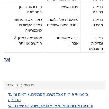
בדיקה
זיהום אפשרי
חום וכאב בבטן
דחופה
התחתונה
בדיקה
פתולוגיה של בלוטת
כאב ראש והפרעות
מהירה
יותרת המוח אפשרית
ראייה הקשורות
לאמנוריאה
ביקור
דורש אלגוריתם
אמנוריאה במשך 3
ובדיקות
אבחון
חודשים או יותר
מתוכננים
[
38
]
פרסומים חדשים
סימני אי פוריות אצל נשים: תסמינים, גורמים ומועד
הבדיקה
וסת עם אנדומטריוזיס: אופי הכאב, שפע, קרישי דם ואי