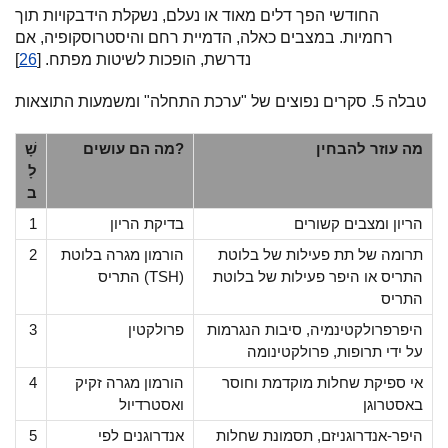
החודשי הפך דלים מאוד או נעלם, נשקלת הידבקויות תוך
רחמיות. במצבים כאלה, הדמיית רחם והיסטרוסקופיה, אם
נדרשת, הופכות לשיטות מפתח. [
26
]
טבלה 5. סקרים נפוצים של "ערכת התחלה" ומשמעות התוצאות
מה עוזר להבחין
מה הם עושים?
שָׁ
לָ
ב
הריון ומצבים קשורים
בדיקת הריון
1
תרומה של תת פעילות של בלוטת
הורמון מגרה בלוטת
2
התריס או היפר פעילות של בלוטת
התריס (TSH)
התריס
היפרפרולקטינמיה, סיבות הנגרמות
פרולקטין
3
על ידי תרופות, פרולקטינומה
אי ספיקת שחלות מוקדמת וחוסר
הורמון מגרה זקיק
4
באסטרוגן
ואסטרדיול
היפר-אנדרוגניזם, תסמונת שחלות
אנדרוגנים לפי
5