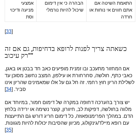
התאמת השיטה אם
הבהרה כי אין דימום
אמצעי
אתם חווים אי נוחות או
שיכול להיות נורמלי
מניעה ודיכוי
חרדה
וסת
[
33
]
כשאתה צריך לפנות לרופא בדחיפות, גם אם זה
"רק עיכוב"
אם המחזור מתעכב ובו זמנית מופיעים כאב חד בבטן או באגן,
כאבי כתף, חולשה, סחרחורת או עילפון, המצב נחשב מסוכן עד
לשלילת הריון חוץ רחמי. זה חל גם על אלו שמאמינים שהריון אינו
סביר. [
34
]
יש צורך בהערכה דחופה במקרה של דימום חמור, במיוחד אם
מלווה בחולשה, דפיקות לב, חיוורון, קוצר נשימה או ירידה בלחץ
הדם. במהלך הפרימנופאוזה, כל דימום חריג דורש גם התייעצות
עם רופא מיילד/גינקולוג, מכיוון שהסיבות יכולות להיות מגוונות.
]
35
[