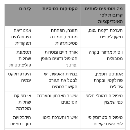
מה מוסיפים לעתים
טקטיקות בסיסיות
לִגרוֹם
קרובות לפי
האינדיקציות
הערכת רקמת עצם,
תזונה, הפחתת
אמנוריאה
תיקון ליקויים
מתחים, תמיכה
היפותלמית
פסיכותרפית
תפקודית
ויסות מחזור, בקרה
אורח חיים ומטרות
תסמונת
מטבולית
הטיפול נדונים באופן
שחלות
פרטני.
פוליציסטיות
אגוניסט דופמין,
במידת האפשר, יש
היפרפרולקט
פרולקטין ובקרת
לבטל את הגורם
ינמיה
גידולים
הקשור לסמים
טיפול הורמונלי חלופי
אישור האבחון והערכת
אי ספיקת
כפי שמצוין
הסיכונים
שחלות
מוקדמת
טיפול היסטרוסקופי
אישור והערכת ביטוי
הידבקויות
לפי האינדיקציות
תוך רחמיות