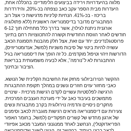
מלווה בהיעדרויות וירידה בביצועים הלימודיים: בהכללה אחת,
היעדרות מבית הספר עקב כאב נצפתה בכ-20%, והידרדרות
בריכוז - בכ-41%. הנחיות קליניות מדגישות כי אצל רוב
המתבגרים מדובר בדיסמנוריאה ראשונית (ללא פתולוגיה
אורגנית ניתנת לגילוי), אשר בדרך כלל מתחילה תוך 6-12
חודשים לאחר הווסת החודשית וקשורה להתכווצויות רחם בתיווך
פרוסטגלנדינים; יחד עם זאת, אצל חלק מהבנות תסמונת הכאב
עשויה להיות ביטוי של סיבות משניות (למשל, אנדומטריוזיס),
הדורשות זיהוי וטיפול מוקדמים. כל זה הופך את דיסמנוריאה בגיל
ההתבגרות לא ל"נורמה", אלא לבעיה משמעותית בבריאות
הציבור ובחינוך.
ההקשר הנוירוביולוגי מחזק את החשיבות הקלינית של הנושא.
כאבי מחזור עזים חוזרים ונשנים במהלך תקופת ההתבגרות
הרגישה לפלסטיות עשויים לקדם רגישות מרכזית - שינויים
מתמשכים בעיבוד כאב על ידי מערכת העצבים המרכזית.
מחקרים ניסויים והדמיה נוירולוגית בקרב מתבגרות ונשים
צעירות עם דיסמנוריאה מראים רגישות מוגברת לכאב וסימנים
של ארגון מחדש של קשרים תפקודיים (למשל, בחומר האפור
הפריאדוקטלי), הנחשב לאחד ממנגנוני המעבר מכאב אפיזודי
לכאב כרוני בעתיד. בהקשר זה, הגיוני לשער שדיסמנוריאה