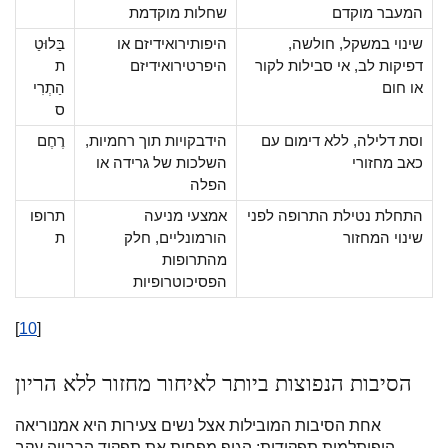
המעבר מוקדם
שחלות מוקדמת
שינוי במשקל, חולשה,
היפותירואידיזם או
בַּלוּטַ
דפיקות לב, אי סבילות לקור
היפרטירואידיזם
ת
או חום
הַתְרִי
ס
וסת דלילה, ללא דימום עם
הידבקויות תוך רחמיות,
רֶחֶם
כאב מחזורי
השלכות של גרידה או
הפלה
התחלת נטילת התרופה לפני
אמצעי מניעה
תרופו
שינוי המחזור
הורמונליים, חלק
ת
מהתרופות
הפסיכוטרופיות
[
10
]
הסיבות הנפוצות ביותר לאיחור מחזור ללא הריון
אחת הסיבות המובילות אצל נשים צעירות היא אמנוריאה
היפותלמית תפקודית: הגוף מפחית את תפקוד הרבייה עקב