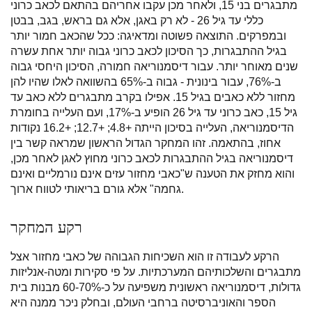
מתבגרים בני 15, ולאחר מכן עקבו אחריהם בהתאם לכאב כרוני
כללי עד גיל 26 - לא רק באגן, אלא גם בראש, בגב, בבטן
ובמפרקים. התוצאה פשוטה ומדאיגה: ככל שהכאב חמור יותר
בגיל ההתבגרות, כך הסיכון לכאב כרוני גבוה יותר אחת עשרה
שנים מאוחר יותר. עבור דיסמנוריאה חמורה, הסיכון היחסי גבוה
ב-76%, עבור בינונית - גבוה ב-65% בהשוואה לאלו שהיו להן
מחזור ללא כאבים בגיל 15. אפילו בקרב מתבגרים ללא כאב עד
גיל 15, כאב כרוני עד גיל 26 הופיע ב-17%, ועם העלייה בחומרת
הדיסמנוריאה, העלייה בסיכון הייתה +4.8; +12.7; +16.2 נקודות
אחוז, בהתאמה. זהו המחקר הגדול הראשון שמראה קשר בין
דיסמנוריאה בגיל ההתבגרות לכאב כרוני מחוץ לאגן לאחר מכן,
והוא מחזק את הטענה ש"כאבי מחזור עזים אינם נורמליים ואינם
גחמה" אלא גורם בריאותי לטווח ארוך.
רקע המחקר
הרקע לעבודה זו הוא השכיחות הגבוהה של כאבי מחזור אצל
מתבגרים והשלכותיהם המערכתיות. על פי סקירות ומטה-אנליזות
גדולות, דיסמנוריאה ראשונית משפיעה על כ-60-70% מבנות בית
הספר והאוניברסיטה ברחבי העולם, ובחלק ניכר ממנה היא