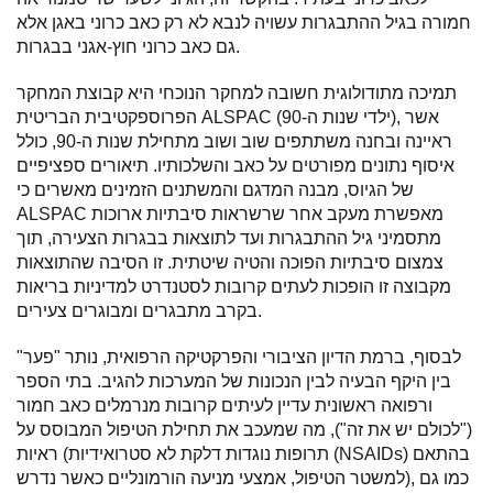
חמורה בגיל ההתבגרות עשויה לנבא לא רק כאב כרוני באגן אלא
גם כאב כרוני חוץ-אגני בבגרות.
תמיכה מתודולוגית חשובה למחקר הנוכחי היא קבוצת המחקר
הפרוספקטיבית הבריטית ALSPAC (ילדי שנות ה-90), אשר
ראיינה ובחנה משתתפים שוב ושוב מתחילת שנות ה-90, כולל
איסוף נתונים מפורטים על כאב והשלכותיו. תיאורים ספציפיים
של הגיוס, מבנה המדגם והמשתנים הזמינים מאשרים כי
ALSPAC מאפשרת מעקב אחר שרשראות סיבתיות ארוכות
מתסמיני גיל ההתבגרות ועד לתוצאות בבגרות הצעירה, תוך
צמצום סיבתיות הפוכה והטיה שיטתית. זו הסיבה שהתוצאות
מקבוצה זו הופכות לעתים קרובות לסטנדרט למדיניות בריאות
בקרב מתבגרים ומבוגרים צעירים.
לבסוף, ברמת הדיון הציבורי והפרקטיקה הרפואית, נותר "פער"
בין היקף הבעיה לבין הנכונות של המערכות להגיב. בתי הספר
ורפואה ראשונית עדיין לעיתים קרובות מנרמלים כאב חמור
("לכולם יש את זה"), מה שמעכב את תחילת הטיפול המבוסס על
ראיות (תרופות נוגדות דלקת לא סטרואידיות (NSAIDs) בהתאם
למשטר הטיפול, אמצעי מניעה הורמונליים כאשר נדרש), כמו גם