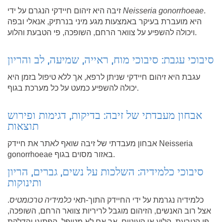
.
Neisseria gonorrhoeae
זיבה היא זיהום חיידקי הנגרם על ידי
היא מועברת בעיקר באמצעות מגע מיני בנרתיק, אנאלי ובפה
ויכולה להשפיע על צוואר הרחם, השופכה, פי הטבעת והלוע.
סיבוכי עגבת: סיבוכי מוח, ראייה, שמיעה, לב והריון
עגבת היא זיהום חיידקי שניתן לרפא, אך ללא טיפול בזמן היא
יכולה להשפיע כמעט על כל מערכת בגוף.
אבחון מעבדתי של זיבה: בדיקות, דגימות ופירוש
תוצאות
אבחון מעבדתי של זיבה שואף לאתר את חיידק Neisseria
gonorrhoeae באזור מסוים בגוף.
סיבוכי כלמידיה: השלכות על נשים, גברים, הריון
ותינוקות
כלמידיה נגרמת על ידי החיידק התוך-תאי
כלמידיה טרכומטיס
.
אצל רוב האנשים, הזיהום מוגבל לריריות צוואר הרחם, השופכה,
פי הטבעת, הלוע או העיניים, אך אם לא מטופל, הפתוגן והדלקת