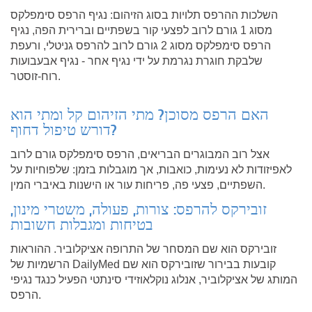
השלכות ההרפס תלויות בסוג הזיהום: נגיף הרפס סימפלקס
מסוג 1 גורם לרוב לפצעי קור בשפתיים וברירית הפה, נגיף
הרפס סימפלקס מסוג 2 גורם לרוב להרפס גניטלי, ורעפת
שלבקת חוגרת נגרמת על ידי נגיף אחר - נגיף אבעבועות
רוח-זוסטר.
האם הרפס מסוכן? מתי הזיהום קל ומתי הוא
דורש טיפול דחוף?
אצל רוב המבוגרים הבריאים, הרפס סימפלקס גורם לרוב
לאפיזודות לא נעימות, כואבות, אך מוגבלות בזמן: שלפוחיות על
השפתיים, פצעי פה, פריחות עור או הישנות באיברי המין.
זובירקס להרפס: צורות, פעולה, משטרי מינון,
בטיחות ומגבלות חשובות
זובירקס הוא שם המסחר של התרופה אציקלוביר. ההוראות
הרשמיות של DailyMed קובעות בבירור שזובירקס הוא שם
המותג של אציקלוביר, אנלוג נוקלאוזידי סינתטי הפעיל כנגד נגיפי
הרפס.