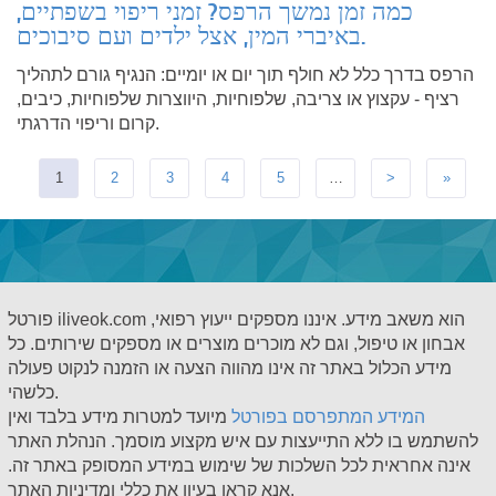
כמה זמן נמשך הרפס? זמני ריפוי בשפתיים,
באיברי המין, אצל ילדים ועם סיבוכים.
הרפס בדרך כלל לא חולף תוך יום או יומיים: הנגיף גורם לתהליך
רציף - עקצוץ או צריבה, שלפוחיות, היווצרות שלפוחיות, כיבים,
קרום וריפוי הדרגתי.
1
2
3
4
5
…
>
»
פורטל iliveok.com הוא משאב מידע. איננו מספקים ייעוץ רפואי,
אבחון או טיפול, וגם לא מוכרים מוצרים או מספקים שירותים. כל
מידע הכלול באתר זה אינו מהווה הצעה או הזמנה לנקוט פעולה
כלשהי.
המידע המתפרסם בפורטל
מיועד למטרות מידע בלבד ואין
להשתמש בו ללא התייעצות עם איש מקצוע מוסמך. הנהלת האתר
אינה אחראית לכל השלכות של שימוש במידע המסופק באתר זה.
אנא קראו בעיון את כללי ומדיניות האתר.