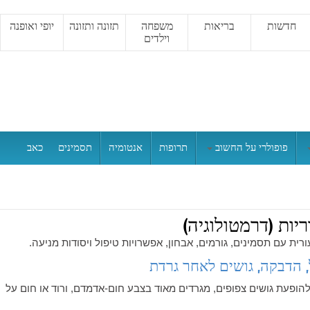
חדשות
בריאות
משפחה
תזונה ותזונה
יופי ואופנה
וילדים
פופולרי על החשוב
תרופות
אנטומיה
תסמינים
כאב
יות (דרמטולוגיה)
ית עם תסמינים, גורמים, אבחון, אפשרויות טיפול ויסודות מניעה.
ל, הדבקה, גושים לאחר גרדת
להופעת גושים צפופים, מגרדים מאוד בצבע חום-אדמדם, ורוד או חום על