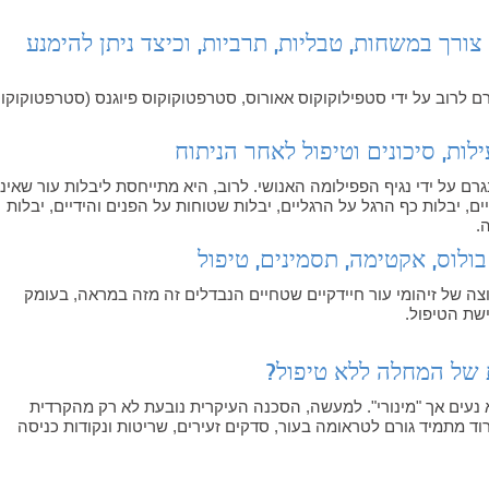
צורך במשחות, טבליות, תרביות, וכיצד ניתן להימנע
רם לרוב על ידי סטפילוקוקוס אאורוס, סטרפטוקוקוס פיוגנס (סטרפטוקוקו
לות, סיכונים וטיפול לאחר הניתוח
גרם על ידי נגיף הפפילומה האנושי. לרוב, היא מתייחסת ליבלות עור שאינן
ים, יבלות כף הרגל על הרגליים, יבלות שטוחות על הפנים והידיים, יבלות
.
בולוס, אקטימה, תסמינים, טיפול
וצה של זיהומי עור חיידקיים שטחיים הנבדלים זה מזה במראה, בעומק
ישת הטיפול.
 של המחלה ללא טיפול?
נעים אך "מינורי". למעשה, הסכנה העיקרית נובעת לא רק מהקרדית
ד מתמיד גורם לטראומה בעור, סדקים זעירים, שריטות ונקודות כניסה