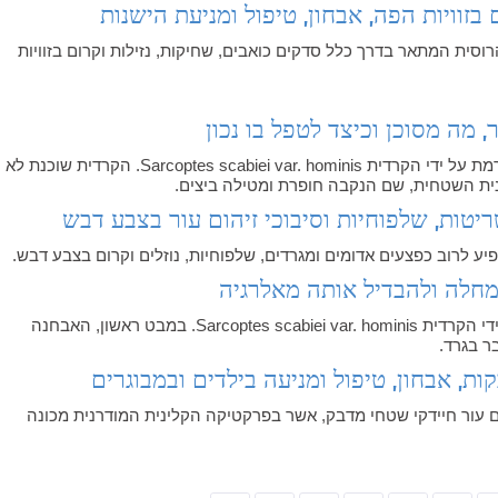
בזוויות הפה, אבחון, טיפול ומניעת הישנות
וסית המתאר בדרך כלל סדקים כואבים, שחיקות, נזילות וקרום בזוויות
 מה מסוכן וכיצד לטפל בו נכון
גרדת היא מחלת עור טפילית מדבקת הנגרמת על ידי הקרדית Sarcoptes scabiei var. hominis. הקרדית שוכנת לא
ית השטחית, שם הנקבה חופרת ומטילה ביצים.
ריטות, שלפוחיות וסיבוכי זיהום עור בצבע דבש
פיע לרוב כפצעים אדומים ומגרדים, שלפוחיות, נוזלים וקרום בצבע דבש.
מחלה ולהבדיל אותה מאלרגיה
גרדת היא מחלת עור טפילית הנגרמת על ידי הקרדית Sarcoptes scabiei var. hominis. במבט ראשון, האבחנה
ר בגרד.
ות, אבחון, טיפול ומניעה בילדים ובמבוגרים
 עור חיידקי שטחי מדבק, אשר בפרקטיקה הקלינית המודרנית מכונה