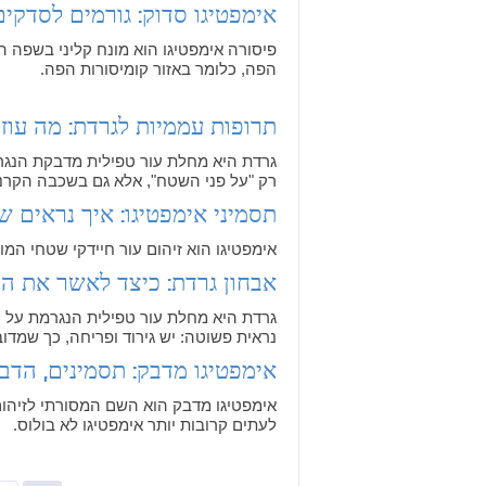
אימפטיגו סדוק: גורמים לסדקים 
פיסורה אימפטיגו הוא מונח קליני בשפה הר
הפה, כלומר באזור קומיסורות הפה.
תרופות עממיות לגרדת: מה עוזר,
רק "על פני השטח", אלא גם בשכבה הקרנ
תסמיני אימפטיגו: איך נראים ש
אימפטיגו הוא זיהום עור חיידקי שטחי המו
אבחון גרדת: כיצד לאשר את ה
נראית פשוטה: יש גירוד ופריחה, כך שמדוב
אימפטיגו מדבק: תסמינים, הדבק
אימפטיגו מדבק הוא השם המסורתי לזיהום
לעתים קרובות יותר אימפטיגו לא בולוס.
Pages