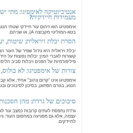
אנטיביוטיקה לאימפיגו: מתי יש 
מעמידות חיידקית?
אימפטיגו הוא זיהום עור חיידקי שטחי הנג
בטא-המוליטי מקבוצה A), או שניהם.
הסרת יבלת ויראלית: שיטות, יעי
יבלת ויראלית היא גידול שפיר של העור הנ
קשורות לאברי המין: יבלות נפוצות על הידי
פיליפורמיות על הפנים ויבלות סביב הליסה
צורות של אימפטיגו: לא בולוס, 
אימפטיגו אינו "קרום צהוב" אחיד, אלא קב
הנגע, בגורם הפתוגן, בסיכון לסיבוכים ובג
סיבוכים של גרדת: מהן הסכנות
גרדת נתפסת לעתים קרובות כמצב עור לא 
עצמה, אלא גם מפגיעה במחסום העור: גירו
לחיידקים.