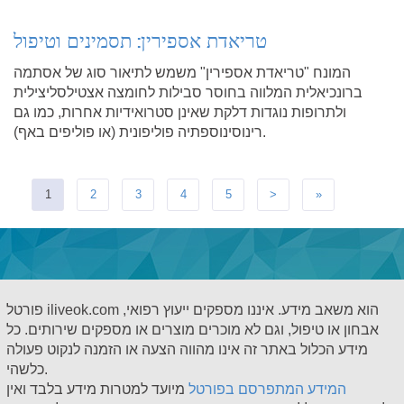
טריאדת אספירין: תסמינים וטיפול
המונח "טריאדת אספירין" משמש לתיאור סוג של אסתמה
ברונכיאלית המלווה בחוסר סבילות לחומצה אצטילסליצילית
ולתרופות נוגדות דלקת שאינן סטרואידיות אחרות, כמו גם
רינוסינוספתיה פוליפונית (או פוליפים באף).
1
2
3
4
5
>
»
פורטל iliveok.com הוא משאב מידע. איננו מספקים ייעוץ רפואי,
אבחון או טיפול, וגם לא מוכרים מוצרים או מספקים שירותים. כל
מידע הכלול באתר זה אינו מהווה הצעה או הזמנה לנקוט פעולה
כלשהי.
המידע המתפרסם בפורטל
מיועד למטרות מידע בלבד ואין