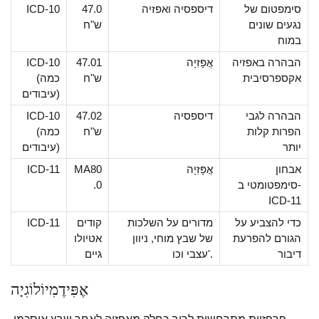
סימפטום של
דיספסיה ואפזיה
47.0
ICD-10
נגעים שונים
ש"ח
במוח
הבהרה באפזיה
אֲפָּזִיָה
47.01
ICD-10
אקספרסיבית
ש"ח
(כמה
עיבודים)
הבהרה לגבי
דיספסיה
47.02
ICD-10
הפרות קלות
ש"ח
(כמה
יותר
עיבודים)
אבחון
אֲפָּזִיָה
MA80
ICD-11
סימפטומטי ב-
.0
ICD-11
כדי להצביע על
מדורים על השלכות
קודים
ICD-11
הגורם להפרעת
של שבץ מוחי, ניוון
אטיולו
דיבור
עצבי וכו'.
גיים
אֶפִּידֶמִיוֹלוֹגִיָה