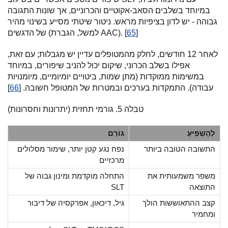
במיוחד בשלבים הסאב-אקוטיים והכרוניים, אך שונות התגובה
גבוהה - יש לדון בציפיות מראש. ניטור שיטתי מסייע בשינוי מהיר
]
65
של הדגשים (למשל, הגברת AAC). [
לאחר 12 חודשים, לחלק מהמטופלים עדיין יש מגבלות; עם זאת,
אפילו בשלב הכרוני, שיקום יכול להניב שיפורים, במיוחד
במשימות ממוקדות (מתן שמות, ביטויים יומיומיים, מיומנויות
עבודה). התמקדות בערכים ובמטרות של המטופל חשובה. [
66
]
טבלה 5. גורמי תחזית (יתרונות וחסרונות)
לְהַשְׁפִּיעַ
גוֹרֵם
התשובה הטובה ביותר
נפח נגע קטן יותר, שימור מסלולים
מרכזיים
משפר משמעותית את
התחלה מוקדמת ומינון גבוה של
התוצאה
SLT
קצב ההתאוששות הולך
גיל, דיכאון, אפרקסיה של דיבור
ומחמיר