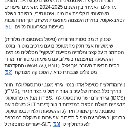
תוכניות מקיפות אינטנסיביות ומפגשים קבוצתיים. נתונים
מהעולם האמיתי בין השנים 2024-2025 מדגימים שיפורים
משמעותיים קלינית עם מינון אינטנסיבי, במיוחד בשלב
הסאב-אקוטי. בחירת העוצמה מותאמת אישית, תוך התחשבות
בעייפות ובגירעונות נלווים. [
51
]
טכניקות מבוססות פרוזודיה (טיפול באינטונציה מלודית)
שימושיות אצל חלק מהמטופלים עם מרכיב מוטורי בולט:
הסתמכות על קצב ומלודיה מסייעת "לעקוף" מסלולים פגומים.
ההשפעה מתעצמת בשילוב עם משימות מוטוריות ומדדי
התקדמות (WAB-AQ, BNT). בסיס הראיות מעורב, אך אצל
מטופלים שנבחרו כראוי, הטכניקה מוצדקת. [
52
]
נוירומודולציה כטיפול אדג'ובנטי. גירוי מגנטי טרנסגולגולתי חוזר
(rTMS), בדרך כלל בצורה של עיכוב אזור הומולוגי בצד הנגדי
(ימני) או פרוטוקולי iTBS, וגירוי זרם ישר טרנסגולגולתי (tDCS)
בשילוב עם SLT מדגימים תועלת נוספת במדידות דיבור (דיבור
ספונטני, מתן שמות, חזרה). ההשפעות תלויות בפרוטוקול,
בתזמון ובשילוב עם טיפול בדיבור. אפשרות זו נשקלת במרכזים
ייעודיים כתוספת ל-SLT, ולא כתחליף לו. [
53
]