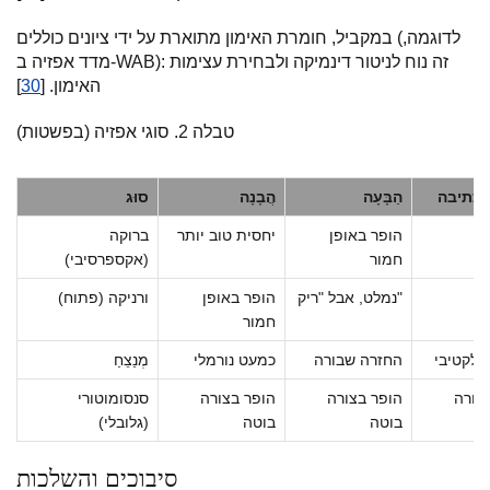
במקביל, חומרת האימון מתוארת על ידי ציונים כוללים (לדוגמה,
מדד אפזיה ב-WAB): זה נוח לניטור דינמיקה ולבחירת עצימות
האימון. [
30
]
טבלה 2. סוגי אפזיה (בפשטות)
/כתיבה
הַבָּעָה
הֲבָנָה
סוּג
הופר באופן
יחסית טוב יותר
ברוקה
חמור
(אקספרסיבי)
נמלט, אבל "ריק"
הופר באופן
ורניקה (פתוח)
חמור
סלקטיבי
החזרה שבורה
כמעט נורמלי
מְנַצֵחַ
צורה
הופר בצורה
הופר בצורה
סנסומוטורי
בוטה
בוטה
(גלובלי)
סיבוכים והשלכות