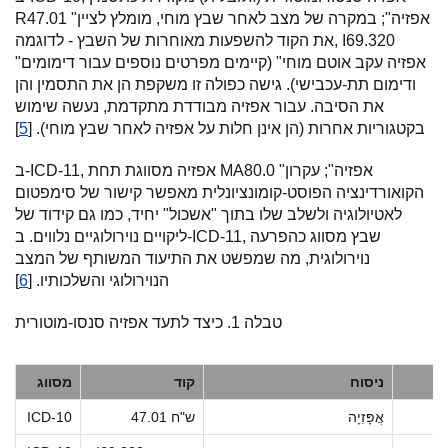
R47.01 "אפזיה"; במקרה של מצב לאחר שבץ מוחי, מומלץ לציין
את הקוד להשפעות מאוחרות של השבץ - לדוגמה, I69.320
"אפזיה עקב אוטם מוחי" (קיימים מפרטים נוספים עבור דימומים
ודימום תת-עכבישי). גישה כפולה זו משקפת הן את התסמין והן
את הסיבה. עבור אפזיה מבודדת מתקדמת, נעשה שימוש
בקטגוריות אחרות (הן אינן חלות על אפזיה לאחר שבץ מוחי). [
5
]
ב-ICD-11, אפזיה מסווגת תחת MA80.0 "אפזיה"; עקרון
הקואורדינציה הפוסט-קומונציונלית מאפשר קישור של סימפטום
לאטיולוגיה ולשלב שלו בתוך "אשכול" יחיד, כמו גם קידוד של
ליקויים נוירולוגיים נלווים. ב-ICD-11, שבץ מסווג כהפרעה
נוירולוגית, מה שמפשט את התיעוד המשותף של המצב
הנוירולוגי והשלכותיו. [
6
]
טבלה 1. כיצד לתעד אפזיה סנסו-מוטורית
ניסוח
קוד
מסווג
אֲפָּזִיָה
47.01 ש"ח
ICD-10