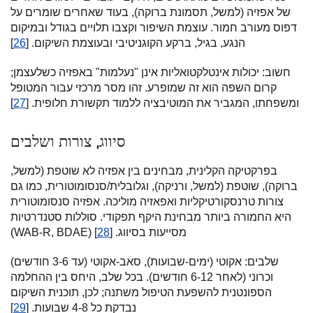
של אפזיה (למשל, תסמונת ברוקה), בעוד שאחרים שומרים על
דפוס מעורב חמור. עוצמת השיפור וקצבו תלויים בגודל ובמיקום
הנגע, בגיל, ברקע הקוגניטיבי ובעוצמת השיקום. [
26
]
חשוב: יכולות אינטלקטואליות אינן "נעלמות" באפזיה כשלעצמן;
קרום השפה הוא זה שמופרע. זהו מסר מרכזי עבור המטופל
ומשפחתו, המגביר את המוטיבציה ללמוד תקשורת חלופית. [
27
]
סיווג, צורות ושלבים
בפרקטיקה הקלינית, מבחינים בין אפזיה לא שוטפת (למשל,
ברוקה), שוטפת (למשל, ורניקה), וגלובלית/סנסומוטורית, כמו גם
צורות טרנסקורטיקליות ואפאזיה מוליכה. אפזיה סנסומוטורית
היא החמורה ביותר מבחינת היקף תפקודי. סוללות סטנדרטיות
(WAB-R, BDAE) מסייעות בסיווג. [
28
]
שלבים: אקוטי (ימים-שבועות), סאב-אקוטי (עד 3-6 חודשים)
וכרוני (לאחר 6-12 חודשים). בכל שלב, היחס בין ההחלמה
הספונטנית להשפעת הטיפול משתנה; לכן, תוכנית השיקום
נבדקת כל 4-8 שבועות. [
29
]