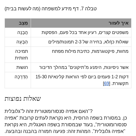
טבלה 7. דף מידע למשפחה (מה לעשות בבית)
איך לעזור
מַצָב
משפטים קצרים, רעיון אחד בכל פעם, הפסקות
הֲבָנָה
שאלות כן/לא, בחירה של 2-3 תמונות/מילים
הַבָּעָה
מחוות, פיקטוגרמות, כתיבת מילות מפתח
תמיכה
חזותית
אשר ניסיונות, הימנע מ"תיקונים" במהלך הדיבור
רגשות
15-30 דקות 1-2 פעמים ביום לפי הוראות קלינאי/ת
הַדְרָכָה
תקשורת. [
69
]
שאלות נפוצות
האם אפזיה סנסורומוטורית זהה ל"גלובלית"?
כן. במסורת בשפה הרוסית, היא נקראת לעתים קרובות "אפזיה
סנסורומוטורית", בעוד שבמסורת בשפה האנגלית, היא נקראת
"אפזיה גלובלית". המהות זהה: פגיעה חמורה בהבנה ובהבעה.