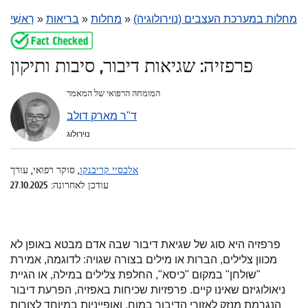
מחלות במערכת העצבים (נוירולוגיה)
»
מחלות
»
בריאות
»
רָאשִׁי
פרפזיה: שגיאות דיבור, סיבות ותיקון
המומחה הרפואי של המאמר
ד"ר מארק דולב
נוירולוג
אלכסיי קריבנקו
, סוקר רפואי, עורך
עודכן לאחרונה: 27.10.2025
פרפזיה היא סוג של שגיאת דיבור שבה אדם מבטא באופן לא
מכוון צלילים, הברות או מילים בצורה שגויה: לדוגמה, אמירת
"שולחן" במקום "כיסא", החלפת צלילים במילה, או הגיית
ניאולוגיזם שאינו קיים. פרפזיות שכיחות באפזיה, הפרעת דיבור
הנגרמת מנזק לאזורי הדיבור במוח, ואופייניות במיוחד לצורות