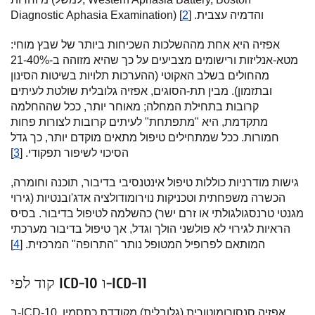
Diagnostic Aphasia Examination) והדמיה עצבית. [
2
]
אפזיה היא אחת מההשלכות השכיחות ביותר של שבץ מוחי:
מטא-אנליזות ורישומים מצביעים על כך שהיא מזוהה ב-21-40%
מהחולים בשלב האקוטי (ההערכות תלויות בשיטות הסינון
ובתזמון). מבין תת-הסוגים, אפזיה גלובלית שולטת לעיתים
קרובות בתחילת המחלה; מאוחר יותר, ככל שההחלמה
מתקדמת, היא "מתפתחת" לעיתים קרובות לצורות פחות
חמורות. ככל שמתחילים טיפול מתאים מוקדם יותר, כך גדל
הסיכוי לשיפור תפקודי. [
3
]
גישות מודרניות כוללות טיפול אינטנסיבי בדיבור, תוכנה וחומרה,
הכשרה משפחתית וטכניקות נוירומודולציה אדג'ובנטיות (גירוי
מגנטי טרנסגולגולתי או זרם ישר) כהשלמה לטיפול בדיבור. בסיס
הראיות לגירוי לא פולשני הולך וגדל, אך טיפול בדיבור מערכתי
המותאם לפרופיל המטופל נותר "התרופה" המרכזית. [
4
]
קוד לפי ICD-10 ו-ICD-11
ב-ICD-10, אפזיה סנסורומוטורית (גלובלית) מקודדת כתסמין