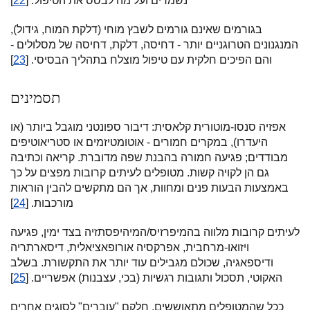
נשמרים ועל מה לבסס את הטיפול. [
22
]
בגורמים שאינם גורמים לשבץ מוחי (דלקת המוח, גידול),
המנגנונים הטרוגניים יותר - דחיסה, דלקת, דחיסה של מסלולים -
והם הפיכים חלקית עם טיפול מוצלח בתהליך הבסיסי. [
23
]
תסמינים
אפזיה סנסו-מוטורית קלאסית: דיבור ספונטני מוגבל ביותר (או
היעדרו), במקרים חמורים - אוטומטיזמים או סטריאוטיפים
מבודדים; פגיעה חמורה בהבנת שפה מדוברת. קריאה וכתיבה
גם הן לקויה קשות. מטופלים לעיתים קרובות מפצים על כך
באמצעות הבעות פנים ומחוות, אך הם מתקשים להבין הוראות
מורכבות. [
24
]
לעיתים קרובות מלווה בהמיפרזיס/המיהיפסתזיה בצד ימין, פגיעה
ויזואו-מרחבית, אפרקסיה אורופאציאלית, דיסארתריה
ודיספאגיה, שכולם מגבילים עוד יותר את התקשורת. בשלב
האקוטי, תסכול ותגובות רגשיות (בכי, עצבנות) אפשריים. [
25
]
ככל שהמטופלים מתאוששים, חלקם "עוברים" לסוגים אחרים