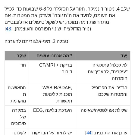
שלב 4. ניטור דינמיקה. חזור על הסוללה כל 6-8 שבועות כדי לכייל
את העומס, לתעד את ה"תגובה" ולעדכן את המטרות. אם
מתרחשת רמה נמוכה, יש לשקול טיפולים אדג'ובנטיים
(נוירומודולציה, שינוי הפורמט והעוצמה). [
43
]
טבלה 3. מיני-אלגוריתם להערכה
יַעַד
מה אנחנו עושים?
שָׁלָב
לא לכלול פתולוגיה
CT/MRI + בדיקת
חַד
"עיקרית", להעריך את
דיבור
חומרתה
הגדירו את הפרופיל
WAB-R/BDAE,
התאוששו
והמטרות שלכם
תוכנית קלינאות
ת
תקשורת
מוקדמת
שלילת אפילפסיה/שאיפה
EEG, הערכת בליעה
במקרה
של
סיבוכים
עדכן את התוכנית. [
44
]
יש לחזור על הבדיקות
לִשְׁלוֹט