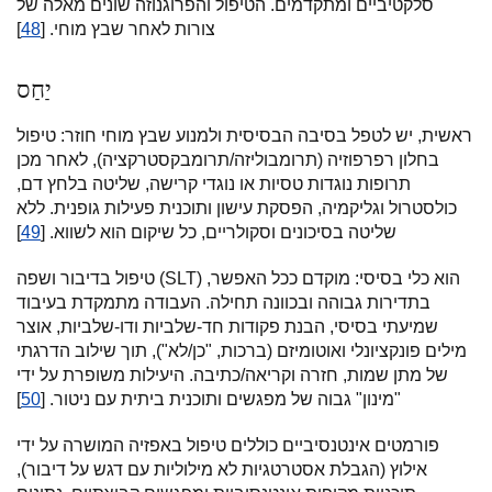
סלקטיביים ומתקדמים. הטיפול והפרוגנוזה שונים מאלה של
צורות לאחר שבץ מוחי. [
48
]
יַחַס
ראשית, יש לטפל בסיבה הבסיסית ולמנוע שבץ מוחי חוזר: טיפול
בחלון רפרפוזיה (תרומבוליזה/תרומבקסטרקציה), לאחר מכן
תרופות נוגדות טסיות או נוגדי קרישה, שליטה בלחץ דם,
כולסטרול וגליקמיה, הפסקת עישון ותוכנית פעילות גופנית. ללא
שליטה בסיכונים וסקולריים, כל שיקום הוא לשווא. [
49
]
טיפול בדיבור ושפה (SLT) הוא כלי בסיסי: מוקדם ככל האפשר,
בתדירות גבוהה ובכוונה תחילה. העבודה מתמקדת בעיבוד
שמיעתי בסיסי, הבנת פקודות חד-שלביות ודו-שלביות, אוצר
מילים פונקציונלי ואוטומיזם (ברכות, "כן/לא"), תוך שילוב הדרגתי
של מתן שמות, חזרה וקריאה/כתיבה. היעילות משופרת על ידי
"מינון" גבוה של מפגשים ותוכנית ביתית עם ניטור. [
50
]
פורמטים אינטנסיביים כוללים טיפול באפזיה המושרה על ידי
אילוץ (הגבלת אסטרטגיות לא מילוליות עם דגש על דיבור),