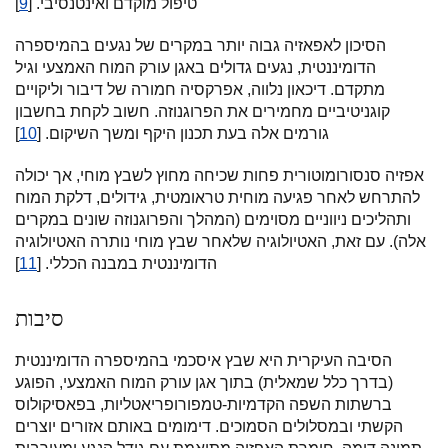
טיפול מוקדם ואינטנסיבי. [
9
]
הסיכון לאפאזיה גבוה יותר במקרים של נגעים בהמיספרה
הדומיננטית, נגעים גדולים באגן עורק המוח האמצעי וגיל
מתקדם. דיכאון נלווה, אפרקסיה חמורה של דיבור וליקויים
קוגניטיביים מחמירים את הפרוגנוזה. חשוב לקחת בחשבון
גורמים אלה בעת תכנון היקף ומשך השיקום. [
10
]
אפזיה סנסורומוטורית פחות שכיחה מחוץ לשבץ מוחי, אך יכולה
להתרחש לאחר פגיעה מוחית טראומטית, גידולים, דלקת המוח
ותהליכים ניווניים מסוימים (המהלך והפרוגנוזה שונים במקרים
אלה). עם זאת, האטיולוגיה שלאחר שבץ מוחי נותרה האטיולוגיה
הדומיננטית במבנה הכללי. [
11
]
סיבות
הסיבה העיקרית היא שבץ איסכמי בהמיספרה הדומיננטית
(בדרך כלל שמאלית) בתוך אגן עורק המוח האמצעי, הפוגע
ברשתות השפה הקדמיות-טמפורופריאטליות, בפאסיקולוס
הקשתי ובמסלולים הסמוכים. דימומים באותם אזורים יוצרים