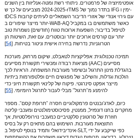
אופטימיזציה של פרמטרים. ניתוחי רשת ומטה-אנליזות בין השנים
2024-2025 מצביעים על כך ש-rTMS בתדר נמוך של IFG ימין ו-
tDCS עם גירוי אנודי של אזורי הדיבור השמאליים לעיתים קרובות
יותר מייצר שיפורים ב-WAB-AQ כאשר משתמשים בו במקביל
לטיפול בדיבור; השפעות ארוכות טווח (חודשים) נשמרות טוב
יותר עם קורסים ארוכים יותר ובוסטרים. עם זאת, השיטות הן
הטרוגניות; נדרשת בחירה אישית וניטור בטיחות. [
54
]
תמיכה טכנולוגית: אפליקציות לטאבלט, שיקום מרחוק, מערכות
מציאות רבודה ומכשירי תקשורת מסייעים (AAC) מסייעים
בהגדלת מינון התרגול ובשיפור מעורבות המשפחה. הראיות לכך
הולכות וגדלות, והשילוב של מפגשים חיים ופלטפורמות ביתיות
מייצר אפקט סינרגטי. פיקוח של קלינאי תקשורת חיוני כדי
להימנע מ"תרגול" מבלי לעבור לתרגול היומיומי. [
55
]
כיום, לאדג'ובנטים פרמקולוגיים חסרה "תרופת קסם". מספר
מחקרים בחנו דונפזיל, ממנטין, פסיכוסטימולנטים ומעכבי קליטה
חוזרת של סרוטונין סלקטיביים כמעכבי נוירופלסטיות, אך
התוצאות מעורבות. השימוש בהם מתאים רק על בסיס
אינדיבידואלי ותמיד בנוסף לטיפול ב-SLT, כפי שייקבע על ידי
נוירולוג. בדיכאון, תרופות נוגדות דיכאון משפרות את ההשתתפות