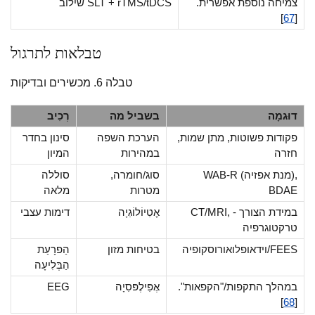
צמיחה נוספת אפשרית.
שילוב SLT + rTMS/tDCS
]
67
[
טבלאות לתרגול
טבלה 6. מכשירים ובדיקות
דוּגמָה
בשביל מה
רְכִיב
פקודות פשוטות, מתן שמות,
הערכת השפה
סינון בחדר
חזרה
במהירות
המיון
WAB-R (מנת אפזיה),
סוג/חומרה,
סוללה
BDAE
מטרות
מלאה
CT/MRI, במידת הצורך -
אֶטִיוֹלוֹגִיָה
דימות עצבי
טרקטוגרפיה
וידאופלואורוסקופיה/FEES
בטיחות מזון
הַפרָעַת
הַבְּלִיעָה
במהלך התקפות/"הקפאות".
אֶפִּילֶפּסִיָה
EEG
]
68
[