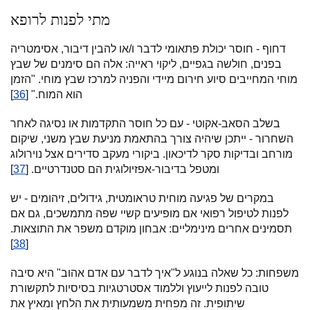
מתי לפנות לרופא
דחוף - חוסר יכולת פתאומי לדבר ו/או להבין דיבור, אסימטריה
בפנים, חולשה בגפיים, ליקוי ראייה: אלה הם סימנים של שבץ
מוחי המחייבים סיוע חירום מיידי והפניה למרכז שבץ מוחי. "הזמן
הוא המוח." [
36
]
בשלב הסאב-אקוטי - עם כל חוסר התקדמות או נסיגה לאחר
השחרור - ייתכן שיהיה צורך בהתאמת מניעת שבץ משני, שיקום
מורחב ובדיקות סקר לדיכאון. ביקורי מעקב סדירים אצל נוירולוג
ומטפל בדיבור-אפזיולוגית הם סטנדרטיים. [
37
]
במקרים של פגיעה מוחית טראומטית, גידולים, זיהומים - יש
לפנות לטיפול רפואי אם מופיעים קשיי שפה מתמשכים, גם אם
תסמינים אחרים מינימליים: אבחון מוקדם משפר את התוצאות.
]
38
[
משפחות: כל שאלה בנוגע ל"איך לדבר עם אדם אהוב" היא סיבה
טובה לפנות לייעוץ וללמוד אסטרטגיות בסיסיות לתקשורת
שיתופית. זה מפחית משמעותית את הלחץ ומאיץ את