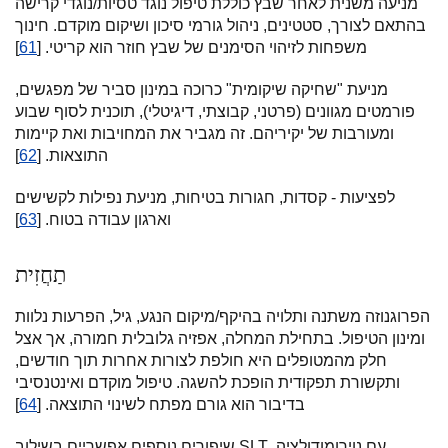
מניעה משנית לאחר שבץ כוללת טיפול נוגד טסיות/נוגדי קרישה
בהתאם לצורך, סטטינים, ניהול גורמי סיכון ושיקום מוקדם. חינוך
משפחות לזיהוי הסימנים של שבץ חוזר הוא קריטי. [
61
]
מניעת "שחיקה שיקומית" כרוכה במינון סביר של מפגשים,
פורמטים מגוונים (פרטני, קבוצתי, דיגיטלי), תוכנית לסוף שבוע
ומעורבות של יקיריהם. זה מגביר את המחויבות ואת קיימות
התוצאות. [
62
]
לפציעות - קסדות, חגורות בטיחות, מניעת נפילות לקשישים
וארגון עבודה בטוח. [
63
]
תַחֲזִית
הפרוגנוזה משתנה ותלויה בהיקף/מיקום הנגע, גיל, הפרעות נלוות
ומינון הטיפול. בתחילת המחלה, אפזיה גלובלית חמורה, אך אצל
חלק מהמטופלים היא חולפת לצורות אחרות תוך חודשים,
ותקשורת תפקודית הופכת להשגה. טיפול מוקדם ואינטנסיבי
בדיבור הוא גורם מפתח לשינוי התוצאה. [
64
]
שיפורים נוספים אפשריים בשילוב SLT עם נוירומודולציה,