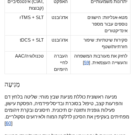
יתרונות משמעותיים
האפקט
אינטנסיביים (CIAT,
קבוצות)
מטא-אנליזות: הישגים
אדג'ובנט
rTMS + SLT
נוספים עבור מספר
אינדיקטורים
סקירות שיטתיות: שיפור
אדג'ובנט
tDCS + SLT
חזרתיות/שטף
לחזק את מעורבות המשפחה
העברה
AAC/טכנולוגיה
והעשייה העצמאית. [
59
]
לחיי
היומיום
מְנִיעָה
מניעה ראשונית כוללת מניעת שבץ מוחי: שליטה בלחץ דם
והפרעות קצב, טיפול בסוכרת ובדיסליפידמיה, הפסקת עישון,
פעילות גופנית ותזונה ים תיכונית. חיסונים ובקרת זיהומים
מפחיתים בעקיפין את הסיכון לדלקת המוח ולאירועים וסקולריים.
]
60
[