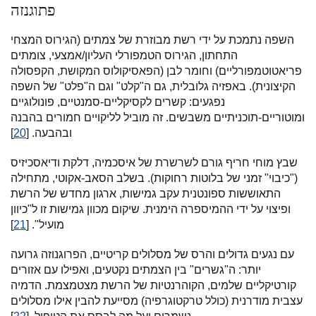
פתוגנזה
השפה נתמכת על ידי רשת מבוזרת של צמתים (הגירוס המצחי
התחתון, הגירוס הטמפורלי העליון/אמצעי, צומתים
פריאטוטמפורליים) וחומר לבן (הפאסיקולוס המקושת, הקפסולה
הקיצונית). באפזיה גלובלית, גם ה"קלט" וגם ה"פלט" של השפה
נפגעים: קשרים לקסיקליים-סמנטיים, פונולוגיים
ומוטוריים-תוכניתיים משבשים. זה מוביל לליקויים חמורים בהבנה
ובהבעה. [
20
]
שבץ מוחי חריף גורם לשרשרת של איסכמיה, דלקת ודיאסכיזיס
("כיבוי" זמני של בלוטות רחוקות). בשלב הסאב-אקוטי, מתחילה
התאוששות ספונטנית עקב גמישות, ארגון מחדש של הרשת
ופיצוי על ידי ההמיספרה הימנית. שיקום מכוון גמישות זו ל"כיוון
מועיל". [
21
]
עם נגעים גדולים והרס של מסלולים קריטיים, הפרוגנוזה גרועה
יותר: ה"גשרים" בין הצמתים נקטעים, ואפילו עם אזורים
קורטיקליים שלמים, הקוהרנטיות של הרשת מצטמצמת. הדמיה
עצבית מודרנית (כולל טרקטוגרפיה) מסייעת להבין אילו מסלולים