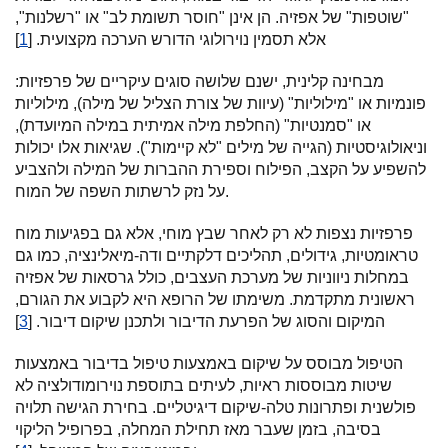
"שוטפות" של אפזיה. הן אינן "חוסר תשומת לב" או "רשלנות",
אלא תסמין נוירולוגי הדורש הערכה מקצועית. [
1
]
מבחינה קלינית, ישנם שלושה סוגים עיקריים של פרפזיות:
פונמיות או "מילוליות" (עיוות של צורת הצליל של מילה), מילוליות
או "סמנטיות" (החלפת מילה אמיתית במילה המיועדת),
וניאולוגיסטיות (הגייה של מילים "לא קיימות"). שגיאות אלו יכולות
להשפיע על הקצב, הפילוח וספירת ההברות של המילה ולהצביע
על נזק לרשתות השפה של המוח.
פרפזיות נצפות לא רק לאחר שבץ מוחי, אלא גם בפגיעות מוח
טראומטיות, גידולים, תהליכים דלקתיים ודה-מיאלינציה, כמו גם
במחלות ניווניות של מערכת העצבים, כולל גרסאות של אפזיה
ראשונית מתקדמת. משימתו של הרופא היא לקבוע את הגורם,
המיקום והסוג של הפרעת הדיבור ולתכנן שיקום דיבור. [
3
]
הטיפול מבוסס על שיקום באמצעות טיפול בדיבור באמצעות
שיטות מבוססות ראיות, לעיתים בתוספת נוירומודולציה לא
פולשנית ופתרונות טלה-שיקום דיגיטליים. בחירת הגישה תלויה
בסיבה, בזמן שעבר מאז תחילת המחלה, בפרופיל הליקוי