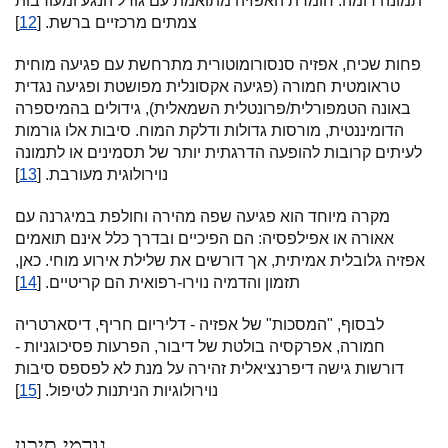
תמונה דומה. חומרת האפזיה מתואמת עם גודל הנגע ומעורבות
צמתים מרכזיים ברשת. [
12
]
פחות שכיח, אפזיה סנסורומוטורית מתרחשת עם פגיעה מוחית
טראומטית חמורה (פגיעה אקסונלית מפושטת ופגיעה נגדית
באונה הטמפורלית/פרונטלית השמאלית), גידולים בהמיספרה
הדומיננטית, מורסות גדולות ודלקת המוח. סיבות אלו גורמות
לעיתים קרובות להופעה הדרגתית יותר של תסמינים או לתמונה
נוירולוגית מעורבת. [
13
]
מקרה מיוחד הוא פגיעה שפה מהירה וחולפת במיגרנה עם
אאורה או אפילפסיה: הם הפיכיים ובדרך כלל אינם תואמים
אפזיה גלובלית אמיתית, אך דורשים את שלילת אירוע מוחי. כאן,
תזמון והדמיה נוירו-רפואית הם קריטיים. [
14
]
לבסוף, "המסכות" של אפזיה - דליריום חריף, דיסארטריה
חמורה, אפרקסיה בולטת של דיבור, הפרעות פסיכוגניות -
דורשות גישה דיפרנציאלית זהירה על מנת לא לפספס סיבות
נוירולוגיות הניתנות לטיפול. [
15
]
גורמי סיכון