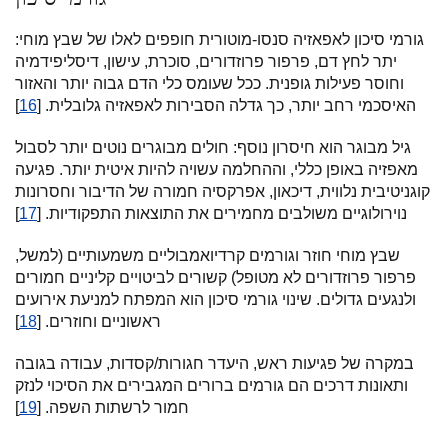
גורמי סיכון לאפאזיה סנסו-מוטורית חופפים לאלו של שבץ מוחי:
יתר לחץ דם, פרפור פרוזדורים, סוכרת, עישון, דיסליפידמיה
וחוסר פעילות גופנית. ככל שעומס כלי הדם גבוה יותר והאזור
האיסכמי רחב יותר, כך גדלה הסבירות לאפאזיה גלובלית. [
16
]
גיל מבוגר הוא חיסרון נוסף: חולים מבוגרים נוטים יותר לסבול
מאפזיה באופן כללי, וההחלמה עשויה להיות איטית יותר. פגיעה
קוגניטיבית נלווית, דיכאון, אפרקסיה חמורה של הדיבור וחסרונות
נוירולוגיים משולבים מחמירים את התוצאות התפקודיות. [
17
]
שבץ מוחי חוזר וגורמים קרדיואמבוליים משמעותיים (למשל,
פרפור פרוזדורים לא מטופל) קשורים לביטויים קליניים חמורים
ולנגעים גדולים. שינוי גורמי סיכון הוא המפתח למניעת אירועים
ראשוניים וחוזרים. [
18
]
במקרה של פגיעות ראש, היעדר חגורות/קסדות, עבודה בגובה
ותאונות דרכים הם גורמים ברורים המגבירים את הסיכוי לנזק
חמור לרשתות השפה. [
19
]