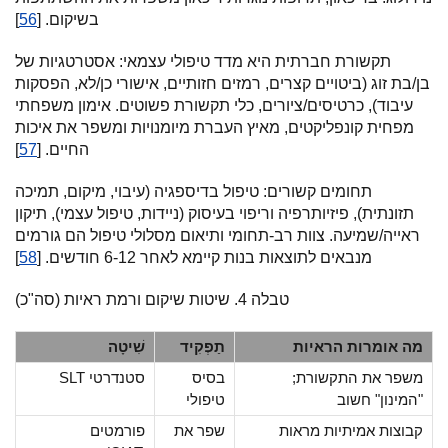
בשיקום. [
56
]
תקשורת חברתית היא מדד טיפולי עצמאי: אסטרטגיות של
בן/בת זוג (ביטויים קצרים, רמזים חזותיים, אישורי כן/לא, הפסקות
עיבוד), כרטיסים/ציורים, כלי תקשורת פשוטים. אימון משפחתי
מפחית קונפליקטים, מאיץ העברת מיומנויות ומשפר את איכות
החיים. [
57
]
תחומים קשורים: טיפול בדיספגיה (עיבוי, מיקום, תמיכה
תזונתית), פיזיותרפיה וריפוי בעיסוק (ניידות, טיפול עצמי), תיקון
ראייה/שמיעה. צוות רב-תחומי ותיאום מסלולי טיפול הם גורמים
מנבאים לתוצאות בנות קיימא לאחר 6-12 חודשים. [
58
]
טבלה 4. שיטות שיקום ורמת ראיות (סה"כ)
מה אומרות הראיות
תַפְקִיד
שִׁיטָה
משפר את התקשורת;
בסיס
SLT סטנדרטי
"המינון" חשוב
טיפולי
קבוצות אמיתיות מראות
שפר את
פורמטים