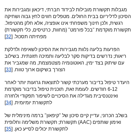
מגבלות תקשורת מובילות לבידוד חברתי, דיכאון ומגבירות את
הסיכון לדליריום בבית החולים. מטפלים חווים לחץ גבוה ושחיקה
רגשית, ולכן חינוך משפחתי אינו אופציה, אלא חלק מהטיפול.
תקשורת מוקדמת "בכל פורמט" (מחוות, כרטיסים, כלי תקשורת)
מפחיתה תסכול. [
32
]
הפרעות בליעה נלוות מגבירות את הסיכון לשאיפה ולדלקת
ריאות; נדרשים בדיקות סקר לבליעה ותמיכה תזונתית. בשילוב
עם שיתוק בצד ימין, האוטונומיה מצטמצמת, מה שמגביר את
הצורך בשיקום ארוך טווח. [
33
]
היעדר טיפול בדיבור מערכתי קשור לתוצאות גרועות יותר לאחר
6-12 חודשים. לעומת זאת, תוכנית טיפול בדיבור מוקדמת
ואינטנסיבית מגדילה את הסיכויים לשיפור תפקודי ולחזרה
לתקשורת יומיומית. [
34
]
בשלב הכרוני, עדיין קיים סיכון של "קיפאון" ברמה מינימלית של
תקשורת; תקשורת משלימה וחלופית (AAC) ואימון שותפים
לתקשורת יכולים לסייע כאן. [
35
]