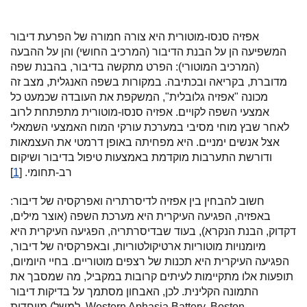
אפזיה סנסו-מוטורית היא צורה חמורה של הפרעת דיבור
המשפיעה הן על הבנת הדיבור (המרכיב החושי) והן על ההבעה
(המרכיב המוטורי): הפרט מתקשה בדיבור, בהבנת שפה
מדוברת, בקריאה ובכתיבה. במקורות בשפה האנגלית, מצב זה
מכונה "אפזיה גלובלית", המשקפת את העובדה שכמעט כל
אמצעי השפה לקויים. אפזיה סנסו-מוטורית מתפתחת לרוב
לאחר שבץ מוחי מסיבי במערכת עורקי המוח האמצעי השמאלי
אצל אנשים ימניים. היא מפחיתה באופן דרמטי את העצמאות
ודורשת התערבות מוקדמת באמצעות טיפול בדיבור ושיקום
רב-תחומי. [
1
]
חשוב להבחין בין אפזיה לדיסרתריה ואפרקסיה של דיבור:
באפזיה, הפגיעה העיקרית היא מערכת השפה (אוצר מילים,
דקדוק, הבנת הנקרא), בעוד שבדיסרתריה, הפגיעה העיקרית היא
מיומנויות מוטוריות ארטיקולטוריות, ובאפרקסיה של דיבור,
הפגיעה העיקרית היא תכנות של רצפים מוטוריים. בחיי היומיום,
תופעות אלו מתקיימות לעיתים קרובות במקביל, מה שמסבך את
התמונה הקלינית. לכן, האבחון מסתמך על בדיקות דיבור
מיוחדות (למשל, Western Aphasia Battery, Boston