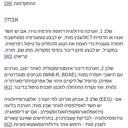
ההתקדמות. [
39
]
אבחון
שלב 1. הערכה נוירולוגית דחופה והדמיה נוירו. אם יש חשד
לשבץ מוחי, יש לבצע טומוגרפיה ממוחשבת/CT-אנגיו או הדמיית
תהודה מגנטית כדי לאמת את הנגע ולהחליט על טיפול רפרפוזיה.
במקביל, יש לבצע סינון דיבור בסיסי (פקודות, מתן שם, חזרה,
קריאה). [
40
]
שלב 2. הערכת דיבור אינסטרומנטלית. לאחר ייצוב, נערכים
מבחנים סטנדרטיים (WAB-R, BDAE), עם חישובי חומרה (מנת
אפזיה), פרופיל של ליקויים וזיהוי של אפרקסיה/דיסארתריה
נלווית. זוהי נקודת ההתחלה לתכנון תוכנית טיפול בדיבור. [
41
]
שלב 3. אבחון מורחב לפי הצורך. אלקטרופיזיולוגיה (EEG) - אם
יש חשד לאפילפסיה לאחר שבץ מוחי; הערכת בליעה
(וידאופלואורוסקופיה/אנדוסקופיה) - אם יש דיספאגיה;
נוירופסיכולוגיה - לבדיקת קשב/זיכרון. בתרחישים שאינם קשורים
לשבץ מוחי - חיפוש אחר גידול/זיהום/אוטואימוניות. [
42
]