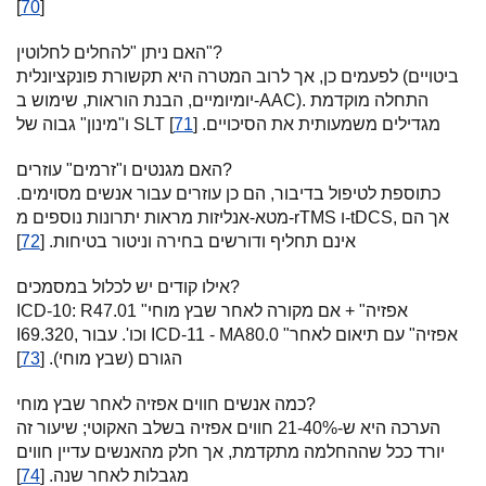
]
70
[
האם ניתן "להחלים לחלוטין"?
לפעמים כן, אך לרוב המטרה היא תקשורת פונקציונלית (ביטויים
יומיומיים, הבנת הוראות, שימוש ב-AAC). התחלה מוקדמת
ו"מינון" גבוה של SLT מגדילים משמעותית את הסיכויים. [
71
]
האם מגנטים ו"זרמים" עוזרים?
כתוספת לטיפול בדיבור, הם כן עוזרים עבור אנשים מסוימים.
מטא-אנליזות מראות יתרונות נוספים מ-rTMS ו-tDCS, אך הם
אינם תחליף ודורשים בחירה וניטור בטיחות. [
72
]
אילו קודים יש לכלול במסמכים?
ICD-10: R47.01 "אפזיה" + אם מקורה לאחר שבץ מוחי
I69.320, וכו'. עבור ICD-11 - MA80.0 "אפזיה" עם תיאום לאחר
הגורם (שבץ מוחי). [
73
]
כמה אנשים חווים אפזיה לאחר שבץ מוחי?
הערכה היא ש-21-40% חווים אפזיה בשלב האקוטי; שיעור זה
יורד ככל שההחלמה מתקדמת, אך חלק מהאנשים עדיין חווים
מגבלות לאחר שנה. [
74
]