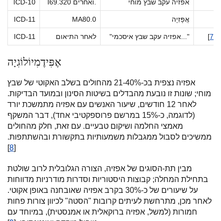
אפזיה עקב שבץ מוחי
I69.320 ואחרים.
ICD-10
אֲפָּזִיָה
MA80.0
ICD-11
 [
7
]
"אפזיה עקב שבץ איסכמי..."
לאחר התיאום
ICD-11
אֶפִּידֶמִיוֹלוֹגִיָה
אפזיה נצפית בכ-21-40% מהחולים בשלב האקוטי של שבץ
מוחי; שונות זו נובעת מהבדלים בשיטות הסינון ובמועד הבדיקות.
לאחר 12 חודשים, שיעור האנשים עם אפזיה מתמשכת יורד
(לדוגמה, כ-15% במרשם פרוספקטיבי אחד), דבר המשקף
מאמצי החלמה ושיקום טבעיים. עם זאת, חלק מהחולים
ממשיכים לסבול ממגבלות משמעותיות בתקשורת ובהשתתפות.
]
8
[
מבין תת-הסוגים של אפזיה, הצורה הגלובלית לרוב שולטת
בתחילת המחלה; קבוצות היסטוריות וסדרות מודרניות מדווחות
על שיעורים של כ-30% בקרב אפזיה שאובחנה באופן אקוטי.
לאחר מכן, מתרחשת לעיתים קרובות "הסטה" לכיוון צורות פחות
חמורות (למשל, אפזיה ברוקאלית או אמנסטית), במיוחד עם