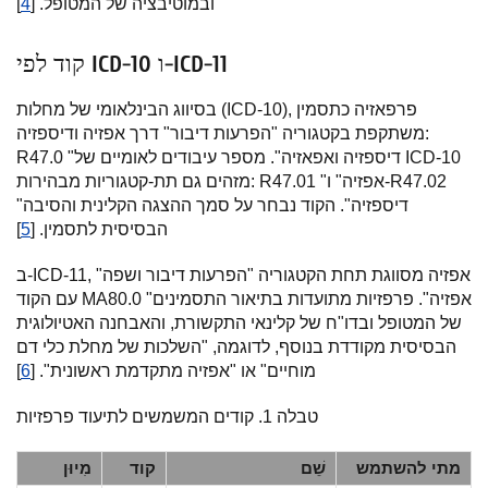
ובמוטיבציה של המטופל. [
4
]
קוד לפי ICD-10 ו-ICD-11
בסיווג הבינלאומי של מחלות (ICD-10), פרפאזיה כתסמין
משתקפת בקטגוריה "הפרעות דיבור" דרך אפזיה ודיספזיה:
R47.0 "דיספזיה ואפאזיה". מספר עיבודים לאומיים של ICD-10
מזהים גם תת-קטגוריות מבהירות: R47.01 "אפזיה" ו-R47.02
"דיספזיה". הקוד נבחר על סמך ההצגה הקלינית והסיבה
הבסיסית לתסמין. [
5
]
ב-ICD-11, אפזיה מסווגת תחת הקטגוריה "הפרעות דיבור ושפה"
עם הקוד MA80.0 "אפזיה". פרפזיות מתועדות בתיאור התסמינים
של המטופל ובדו"ח של קלינאי התקשורת, והאבחנה האטיולוגית
הבסיסית מקודדת בנוסף, לדוגמה, "השלכות של מחלת כלי דם
מוחיים" או "אפזיה מתקדמת ראשונית". [
6
]
טבלה 1. קודים המשמשים לתיעוד פרפזיות
מתי להשתמש
שֵׁם
קוד
מִיוּן