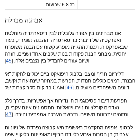
כל 6-8 שבועות
אבחנה מבדלת
אנו מבחינים בין אפזיה גלובלית לבין דיסארתריה מוחלטת
ואפרקסיה של דיבור: בדיסארטריה, ההבנה נשמרת, בעוד
שבאפרקסיה, תכנות ההגייה מופרע קשות עם הבנה משופרת
יחסית. מבחני הבנת פקודות בנות שלבים אחד ושניים, חזרה
ושיום עוזרים להבדיל בין מצבים אלה. [
45
]
דליריום חריף ומצבי בלבול היפואקטיביים יכולים לחקות "אי
הבנה". רמזים כוללים תנודות, הפרעות במחזור שינה-ערות וקשב;
בדיקות סקר קצרות של CAM ודיונים משפחתיים מועילים. [
46
]
הפרעות דיבור פסיכוגניות הן נדירות אך אפשריות: בדרך כלל
נעדרים קורלציות נוירו-ויזואליות, התסמינים אינם עקביים,
ומזוהים יתרונות משניים. נדרשת הערכה אמפתית זהירה. [
47
]
לבסוף, אפזיה מתקדמת ראשונית היא קבוצה נפרדת של ניווניות
עצבית; הן חסרות אירוע כלי דם חריף ומאופיינות בליקויי שפה