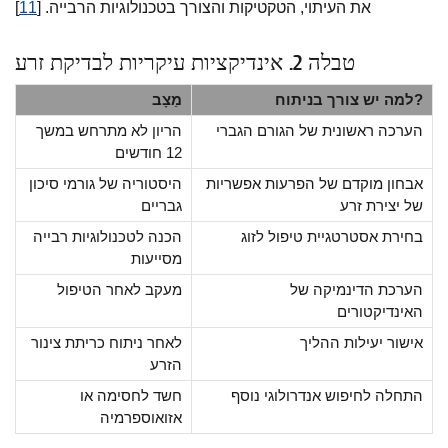
את העיתוי, הטקטיקות והצורך בטכנולוגיות הרבייה. [
11
]
טבלה 2. אינדיקציות עיקריות לבדיקת זרע
למה יש צורך בניתוח?
מַצָב
הערכה ראשונית של הגורם הגברי
הריון לא מתרחש במשך
12 חודשים
אבחון מוקדם של הפרעות אפשריות
היסטוריה של גורמי סיכון
של יצירת זרע
גבריים
בחירת אסטרטגיית טיפול לזוג
הכנה לטכנולוגיות רבייה
מסייעות
הערכת הדינמיקה של
מעקב לאחר הטיפול
האינדיקטורים
אישור יעילות ההליך
לאחר ניתוח כריתת צינור
הזרע
התחלה לחיפוש אנדרולוגי נוסף
חשד לחסימה או
אזואוספרמיה