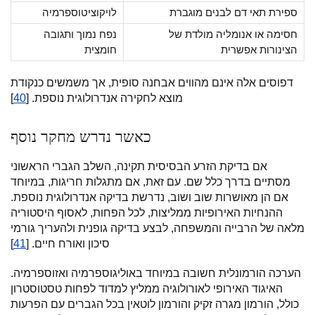
ספירת תאי דם לבנים מוגברת
לויקוציטוספרמיה
חסימה או אנומליה מולדת של
נפח נמוך ותגובה
הצינורות אפשרית
חומצית
דפוסים אלה אינם מהווים אבחנה סופית, אך משמשים כנקודת
מוצא לחקירה אנדרולוגית נוספת. [
40
]
כאשר נדרש מחקר נוסף
אם בדיקת הזרע הבסיסית תקינה, השלב הגברי הראשוני
מסתיים בדרך כלל שם. עם זאת, אם מתגלות חריגות, במיוחד
אם הן מאושרות שוב ושוב, נדרשת בדיקה אנדרולוגית נוספת.
ההנחיות האירופיות ממליצות, לכל הפחות, לאסוף היסטוריה
מלאה של הרבייה והמשפחה, לבצע בדיקה גופנית ולהעריך גורמי
סיכון ואורח חיים. [
41
]
הערכה הורמונלית חשובה במיוחד באוליגוספרמיה ואזוספרמיה.
האיגוד האירופי לאורולוגיה ממליץ למדוד לפחות טסטוסטרון
כולל, הורמון מגרה זקיק והורמון לוטאין בכל הגברים עם הפרעות