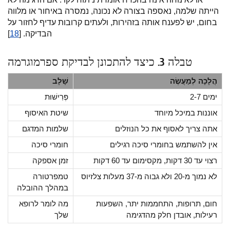
הייתה שלמה, נאספה בצורה לא נכונה, נמסרה באיחור או מלווה
בחום, יש לפענח אותה בזהירות, ולעתים קרובות עדיף לחזור על
הבדיקה. [
18
]
טבלה 3. כיצד להתכונן לבדיקת ספרמוגרמה
הֲלָכָה לְמַעֲשֶׂה
שָׁלָב
2-7 ימים
פְּרִישׁוּת
אוננות במיכל מיוחד
שיטת האיסוף
אתה צריך לאסוף את כל הנוזלים
שלמות המדגם
אין להשתמש בחומרי סיכה רגילים
חומרי סיכה
רצוי עד 30 דקות, מקסימום עד 60 דקות
זמן אספקה
לא נמוך מ-20 ולא גבוה מ-37 מעלות צלזיוס
טמפרטורה
במהלך ההובלה
חום, תרופות, התחממות יתר, השפעות
מה לומר לרופא
רעילות, אובדן חלק מהדגימה
שלך