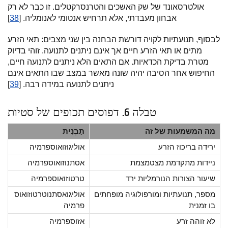
אולטרסאונד של שק האשכים והטרנסרקטלים. זו כבר לא רק
אבחון מעבדתי, אלא תרחיש אנטומי לאנומליה. [
38
]
לבסוף, תנועתיות לקויה דורשת הבחנה בין שני מצבים: תאי הזרע
מתים או תאי הזרע חיים אך אינם ניתנים לתנועה. זוהי בדיוק
מטרת בדיקת הכדאיות. אם התאים הלא ניתנים לתנועה חיים,
החיפוש אחר הסיבה יהיה שונה מאשר במצב שבו התאים אינם
ניתנים לתנועה במידה רבה. [
39
]
טבלה 6. דפוסים תכופים של סטיות
מה המשמעות של זה
תַבְנִית
ירידה בריכוז הזרע
אוליגוזואוספרמיה
ניידות מתקדמת מצטמצמת
אסתנוזואוספרמיה
שיעור הצורות הנורמליות ירד
טרטוזואוספרמיה
מספר, תנועתיות ומורפולוגיה מופחתים
אוליגואסתנוטרטוזואוס
בו זמנית
פרמיה
לא זוהה זרע
אזוספרמיה