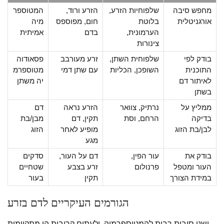
מחפש סיבה
שלפוחיות הזרע,
הזרע ורוד,
המטוספר
אורגניטלית
בלוטת
חום, מפוספס
מיה
הערמונית,
בדם
אמיתית
צינורות
בודק לפי
שלפוחית השתן,
זרע מעורבב
פסאודוה
התוכנית
השופכן, הכליות
עם שתן דמי
מטוספרמ
לאיתור דם
יה משתן
בשתן
ממליץ על
נרתיק, צוואר
הזרע נראה
דם
בדיקה
הרחם, וסת
תקין, דם
מבן/בת
לבן/בת הזוג
מופיע לאחר
הזוג
מגע
בודק את
עור הפין,
דם על העור,
סדקים
העור ומטפל
פרנולום
זרע בצבע
שטחיים
במידת הצורך
תקין
בעור
הגורמים העיקריים לדם בזרע
ישנן סיבות רבות להמטוספרמיה, ולעתים קרובות הן מתקיימות