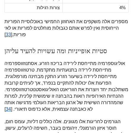
4%
צורות רגילות
מספרים אלה משקפים את האחוזון החמישי באוכלוסיית הפוריות
הייחוסית ואין לפרש אותם כגבולות מוחלטים לפוריות או לאי
פוריות.[
33
]
סטיות אופייניות ומה עשויות להעיד עליהן
אוליגוספרמיה מתייחסת לירידה בריכוז הזרע. אסתנוזווספרמיה
מתייחסת לירידה בתנועתיות מתקדמת. טרטוזווספרמיה
מתייחסת לירידה בשיעור הזרע התקין מבחינה מורפולוגית.
הפרעות אלו יכולות להתקיים בנפרד, אך לעיתים קרובות
משתלבות יחד ויוצרות את הווריאנט האוליגואסטנוטרטוזווספרמי.
ההנחיות האירופיות רואות בהבחנה זו שימושית קלינית, למרות
שהמהדורה השישית של ארגון הבריאות העולמי מדגישה אותה
לא כאבחנה עצמאית, אלא כדפוס תיאורי. [
34
]
הגורמים לחריגות אלו מגוונים. אלה כוללים דליות, עומס חום,
חוסר איזון הורמונלי, זיהומים בעבר, חשיפה לרעלים, עישון,