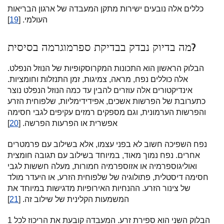
כללים אלה נובעים ישירות מתקן המעבדה של ארגון הבריאות
העולמי. [
19
]
מה בדיוק נבדק בבדיקת ספרמוגרמה בסיסית?
הבלוק הראשון הוא התכונות המקרוסקופיות של הנוזל הנפלט.
אלה כוללים נפח, מראה, צמיגות, זמן התנזלות וחומציות.
אינדיקטורים אלה עוזרים להבין עד כמה הנוזל הנפלט נוצר
כתערובת של הפרשות אשכים, אפידידימליות, שלפוחית הזרע
והפרשות הערמונית, וגם מספקים רמזים עקיפים לגבי חסימה
אפשרית או הפרעות הפרשה. [
20
]
נפח השפיכה חשוב לא בפני עצמו, אלא בשילוב עם פרמטרים
אחרים. נפח נמוך מאוד, במיוחד בשילוב עם תגובה חומצית
ואוליגוספרמיה או אזוספרמיה חמורות, מעלה חששות לגבי
חסימה דיסטלית, פתולוגיה של שלפוחית הזרע, או היעדר מולד
של צינור הזרע. ההנחיות האירופיות מדגישות במיוחד את
המשמעות הקלינית של שילוב זה. [
21
]
הבלוק השני הוא ספירת זרע. המעבדה קובעת את הריכוז לכל 1