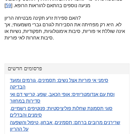
מניעה נוספים בהתאם להוראות הרופא. [
59
]
האם ספירת זרע תקינה מבטיחה הריון?
לא. היא רק מפחיתה את הסבירות לגורם גברי משמעותי, אך
אינה שוללת אי פוריות, סיבות אימונולוגיות, תפקודיות, נשיות או
סיבות אחרות לאי פוריות.
פרסומים חדשים
סימני אי פוריות אצל נשים: תסמינים, גורמים ומועד
הבדיקה
וסת עם אנדומטריוזיס: אופי הכאב, שפע, קרישי דם ואי
סדירות במחזור
סוגי תסמונת שחלות פוליציסטיות: פנוטיפים רשמיים,
סימנים והבדלים
שרירנים מרובים ברחם: תסמינים, אבחון, טיפול והשפעה
על ההריון