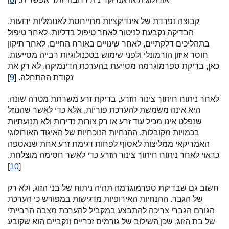
קבוצה נפרדת של אינדיקציות מתייחסת לאנומליות ידועות.
הבדיקה נקבעת לניטור לאחר טיפול בדליות, לאחר טיפול
בתהליכים דלקתיים, לאחר שינויים באורח החיים, לאחר תיקון
חוסר איזון הורמונלי ולפני שימוש בטכנולוגיות רבייה מסייעות.
כאן, בדיקת ספרמוגרמה מסייעת בהערכת הדינמיקה, לא רק את
נקודת ההתחלה. [
9
]
לאחר ניתוח חיתוך צינור הזרע, בדיקת זרע משרתת מטרה שונה.
היא אינה משמשת להערכת פוריות, אלא כדי לאשר שהנוזל
שנפלט אינו מכיל עוד זרע או רק צורות נדירות ולא תנועתיות
בכמויות מקובלות. ההנחיות הנוכחיות של האיגוד האורולוגי
האמריקאי ממליצות לאסוף לפחות דגימת זרע אחת שנאספה
כראוי לאחר ניתוח חיתוך צינור הזרע כדי לאשר חסימה מוצלחת.
]
10
[
חשוב גם שבדיקת ספרמוגרמה תהיה ניתוח של בני הזוג, ולא רק
של הגבר. ההנחיות האירופיות מדגישות במפורש כי הערכת
הגורם הגברי צריכה להתבצע במקביל להערכת מצבה הרבייתי
של בת הזוג, שכן השילוב של גורמים זכריים ונקביים הוא שקובע