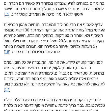
בחומרים בטוחים לזרע שנבדקו במיוחד רק כאשר הם הכרחיים
לחלוטין. עבור ניתוח זרע שגרתי, ההליך הסטנדרטי נותר פשוט:
איסוף ללא חומרי סיכה או חומרים קוטלי זרע. [
15
]
עדיף לאסוף את הדגימה ליד המעבדה. הנחיות ארגון הבריאות
העולמי ממליצות להתחיל את הבדיקה רצוי תוך 30 דקות ממועד
האיסוף ולא יאוחר מ-60 דקות. במהלך ההובלה, חשוב להימנע
מקירור הדגימה מתחת ל-20 מעלות צלזיוס או חימום שלה מעל
37 מעלות צלזיוס. איחור במסירה הוא הגורם השכיח ביותר
לתנועתיות וליכולת חיים לקויה. [
16
]
לפני הבדיקה, יש ליידע את הרופא והמעבדה על כל חום, עומס
חום גבוה, סאונות, ג'קוזי, עבודה בתנאים חמים, שימוש
בתרופות, סטרואידים אנבוליים, כימותרפיה או זיהומים קודמים.
גורמים אלה יכולים לפגוע באופן זמני בספירת הזרע, ולגרום
לתוצאות להיראות כתוצאה של חשיפה אחרונה ולא כמצב קבוע.
]
17
[
לבסוף, בדיקת ספרמוגרמה דורשת לידה רגועה ובעלת יכולת
טכנית טובה. גבר צריך לדעת שחוויית איסוף דגימה לא מוצלחת
או לא נוחה אינה בהכרח אומרת ניתוח לקוי. אם הדגימה לא