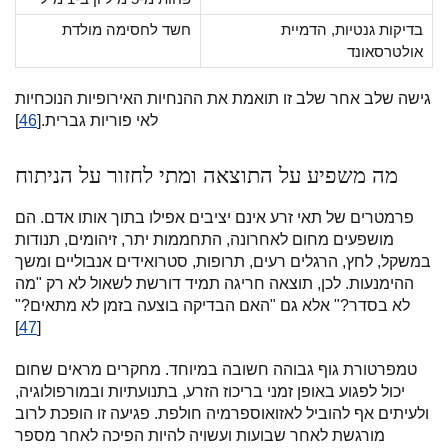
בדיקות גנטיות, הדמיית
חשד לחסימה מולדת
אולטרסאונד
גישה שלב אחר שלב זו תואמת את ההנחיות האירופיות הנוכחיות
לאי פוריות גברית.[
46
]
מה משפיע על התוצאה ומתי לחזור על הניתוח
פרמטרים של תאי זרע אינם יציבים אפילו בתוך אותו אדם. הם
מושפעים מחום לאחרונה, התחממות יתר, זיהומים, תנודות
במשקל, לחץ, הרגלים רעים, תרופות, סטרואידים אנבוליים ומשך
ההימנעות. לכן, תוצאה חריגה תמיד דורשת לשאול לא רק "מה
לא בסדר?" אלא גם "האם הבדיקה בוצעה בזמן לא מתאים?"
]
47
[
טמפרטורת גוף גבוהה חשובה במיוחד. מחקרים מראים שחום
יכול לפגוע באופן זמני בריכוז הזרע, בתנועתיות ובמורפולוגיה,
ולעיתים אף להוביל לאזואוספרמיה חולפת. פגיעה זו הופכת לרוב
מורגשת לאחר שבועות ועשויה להיות הפיכה לאחר מספר