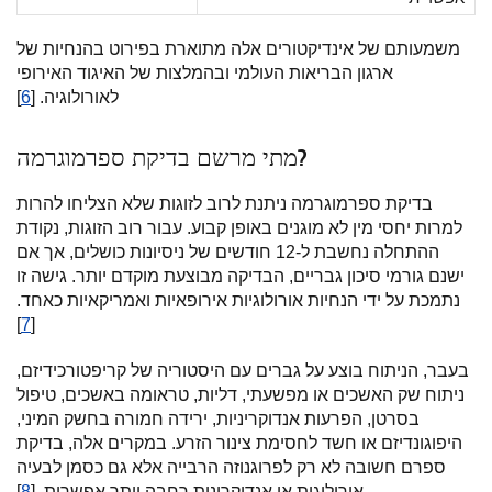
משמעותם של אינדיקטורים אלה מתוארת בפירוט בהנחיות של
ארגון הבריאות העולמי ובהמלצות של האיגוד האירופי
לאורולוגיה. [
6
]
מתי מרשם בדיקת ספרמוגרמה?
בדיקת ספרמוגרמה ניתנת לרוב לזוגות שלא הצליחו להרות
למרות יחסי מין לא מוגנים באופן קבוע. עבור רוב הזוגות, נקודת
ההתחלה נחשבת ל-12 חודשים של ניסיונות כושלים, אך אם
ישנם גורמי סיכון גבריים, הבדיקה מבוצעת מוקדם יותר. גישה זו
נתמכת על ידי הנחיות אורולוגיות אירופאיות ואמריקאיות כאחד.
]
7
[
בעבר, הניתוח בוצע על גברים עם היסטוריה של קריפטורכידיזם,
ניתוח שק האשכים או מפשעתי, דליות, טראומה באשכים, טיפול
בסרטן, הפרעות אנדוקריניות, ירידה חמורה בחשק המיני,
היפוגונדיזם או חשד לחסימת צינור הזרע. במקרים אלה, בדיקת
ספרם חשובה לא רק לפרוגנוזה הרבייה אלא גם כסמן לבעיה
אורולוגית או אנדוקרינית רחבה יותר אפשרית. [
8
]