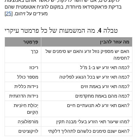
לויקוציטים; אם יש חשד לדלקת, יש לאשר אותם באמצעות
בדיקת פראוקסידאז מיוחדת, במקום להניח אוטומטית שהם
מעידים על זיהום. [
25
]
טבלה 4. מה המשמעות של כל פרמטר עיקרי
מה עוזר להבין
פָּרָמֶטֶר
האם יש מספיק נוזל זרע והאם יש סימנים של
כֶּרֶך
חסימה?
כמה תאי זרע יש ב-1 מ"ל?
ריכוז
כמה תאי זרע יש בכל הנוגע לפליטה?
מספר כולל
כמה תאי זרע באמת זזים?
ניידות כללית
כמה מהם באמת מתקדמים?
ניידות הדרגתית
האם תאי זרע לא תנועתיים חיים?
יְכוֹלֶת חִיוֹנִיוּת
הַקִיוּם
מהו שיעור תאי הזרע בעלי מבנה תקין?
מוֹרפוֹלוֹגִיָה
האם ישנם סימנים כלשהם לתהליך דלקתי?
לויקוציטים