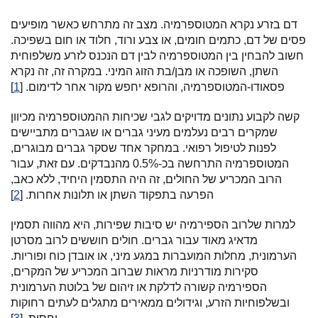
דם בזרע נקרא המטוספרמיה. מצב זה מתרחש כאשר מופיעים
פסים של דם, כתמים חומים, או צבע ורוד, חלוד או חום בשפיכה.
חשוב להבחין בין המטוספרמיה לבין דם הנכנס לזרע משלפוחית
השתן, השופכה או מבן/בת הזוג המיני. במקרה זה, זה נקרא
פסאודו-המטוספרמיה, והרופא יחפש מקור אחר לדימום. [
1
]
קשה לקבוע נתונים מדויקים לגבי שכיחות ההמטוספרמיה מכיוון
שמקרים רבים נעלמים מעיני גברים או שגברים מתביישים
לפנות לטיפול רפואי. במחקר אחד שסקר גברים מבוגרים,
המטוספרמיה התרחשה בכ-0.5% מהנבדקים. עם זאת, עבור
הרוב המכריע של החולים, זה היה התסמין היחיד, ללא כאב,
הפרעה בתפקוד השתן או תלונות אחרות. [
2
]
למרות שלרוב הספירמיה יש סיבות שפירות, היא מהווה תסמין
מדאיג מאוד עבור גברים. חולים חוששים לרוב מסרטן
הערמונית, מחלות המועברות במגע מיני, או אובדן כוח ופוריות.
סקירות מודרניות מראות שברוב המכריע של המקרים,
הספירמיה קשורה לדלקת או זיהום של בלוטת הערמונית
ובשלפוחיות הזרע, וגידולים ממאירים מתגלים לעתים רחוקות