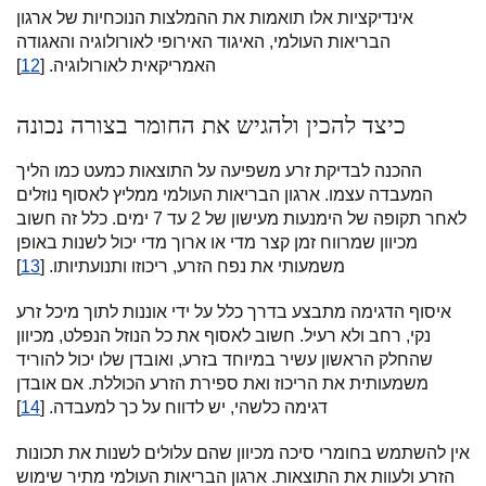
אינדיקציות אלו תואמות את ההמלצות הנוכחיות של ארגון
הבריאות העולמי, האיגוד האירופי לאורולוגיה והאגודה
האמריקאית לאורולוגיה. [
12
]
כיצד להכין ולהגיש את החומר בצורה נכונה
ההכנה לבדיקת זרע משפיעה על התוצאות כמעט כמו הליך
המעבדה עצמו. ארגון הבריאות העולמי ממליץ לאסוף נוזלים
לאחר תקופה של הימנעות מעישון של 2 עד 7 ימים. כלל זה חשוב
מכיוון שמרווח זמן קצר מדי או ארוך מדי יכול לשנות באופן
משמעותי את נפח הזרע, ריכוזו ותנועתיותו. [
13
]
איסוף הדגימה מתבצע בדרך כלל על ידי אוננות לתוך מיכל זרע
נקי, רחב ולא רעיל. חשוב לאסוף את כל הנוזל הנפלט, מכיוון
שהחלק הראשון עשיר במיוחד בזרע, ואובדן שלו יכול להוריד
משמעותית את הריכוז ואת ספירת הזרע הכוללת. אם אובדן
דגימה כלשהי, יש לדווח על כך למעבדה. [
14
]
אין להשתמש בחומרי סיכה מכיוון שהם עלולים לשנות את תכונות
הזרע ולעוות את התוצאות. ארגון הבריאות העולמי מתיר שימוש