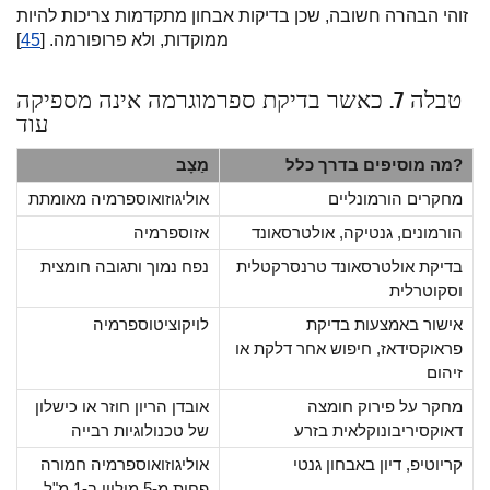
זוהי הבהרה חשובה, שכן בדיקות אבחון מתקדמות צריכות להיות
ממוקדות, ולא פרופורמה. [
45
]
טבלה 7. כאשר בדיקת ספרמוגרמה אינה מספיקה
עוד
מה מוסיפים בדרך כלל?
מַצָב
מחקרים הורמונליים
אוליגוזואוספרמיה מאומתת
הורמונים, גנטיקה, אולטרסאונד
אזוספרמיה
בדיקת אולטרסאונד טרנסרקטלית
נפח נמוך ותגובה חומצית
וסקוטרלית
אישור באמצעות בדיקת
לויקוציטוספרמיה
פראוקסידאז, חיפוש אחר דלקת או
זיהום
מחקר על פירוק חומצה
אובדן הריון חוזר או כישלון
דאוקסיריבונוקלאית בזרע
של טכנולוגיות רבייה
קריוטיפ, דיון באבחון גנטי
אוליגוזואוספרמיה חמורה
פחות מ-5 מיליון ב-1 מ"ל