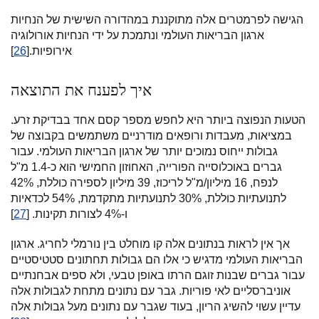
הגישה לפרמטרים אלה מתוקננת במהדורה השישית של הנחיות
ארגון הבריאות העולמי ונתמכת על ידי הנחיות אורולוגיה
אירופיות.[
26
]
איך לפענח את התוצאה
הטעות הנפוצה ביותר היא לחפש מספר קסם אחד בבדיקת זרע.
במציאות, מעבדות ורופאים מודרניים משתמשים בקבוצה של
גבולות ייחוס נמוכים יותר של ארגון הבריאות העולמי. עבור
גברים באוכלוסייה הפורייה, האחוזון החמישי הוא כ-1.4 מ"ל
לנפח, 16 מיליון/מ"ל לריכוז, 39 מיליון לספירה כוללת, 42%
לתנועתיות כוללת, 30% לתנועתיות מתקדמת, 54% לכדאיות
ו-4% לצורות תקינות. [
27
]
אך אין לראות בנתונים אלה קו מוחלט בין נורמלי לחריג. ארגון
הבריאות העולמי מדגיש כי אלו הם גבולות תחתונים סטטיסטיים
עבור גברים שבנות זוגם הרתו באופן טבעי, ולא ספים אבחנתיים
אוניברסליים לאי פוריות. גבר עם נתונים מתחת לגבולות אלה
עדיין עשוי להשיג הריון, בעוד שגבר עם נתונים מעל גבולות אלה