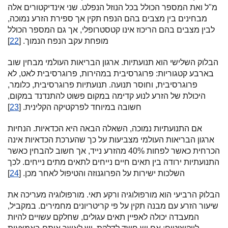
מ"ל ואת המספר הכולל בכל הנוזל הנפלט. שני אינדיקטורים אלה
מבחינים בין מצבים בהם הנפח תקין אך ספירת הזרע נמוכה,
לבין מצבים בהם הריכוז אינו קטסטרופלי, אך גם המספר הכולל
מופחת עקב הנפח הנמוך. [
22
]
הבלוק השלישי הוא תנועתיות. ארגון הבריאות העולמי מבחין שוב
בארבע קטגוריות: פרוגרסיבית במהירות, פרוגרסיבית לאט, לא
פרוגרסיבית, וחוסר תנועה. תנועתיות פרוגרסיבית, כלומר,
היכולת של הזרע לנוע קדימה במקום פשוט להתנדנד במקום,
חשובה במיוחד לפרקטיקה הקלינית. [
23
]
אם התנועתיות נמוכה, השאלה הבאה היא הכדאיות. הנחיות
ארגון הבריאות העולמי מצביעות על כך שהערכת הכדאיות אינה
הכרחית כאשר לפחות 40% מהזרע נייד, אך חשוב להבחין כאשר
התנועתיות ירודה בין תאים חיים נייחים לתאים מתים נייחים. לכך
השלכות ישירות על הפרוגנוזה והטיפול לאחר מכן. [
24
]
הבלוק הרביעי הוא מורפולוגיה ורקע תאי. מורפולוגיה מעריכה את
שיעור הזרע עם מבנה תקין על פי קריטריונים מחמירים. במקביל,
המעבדה יכולה לאפיין תאים עגולים, שחלקם עשויים להיות