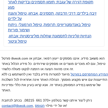
תקופת דגירה של עגבת: תזמון תסמינים ובדיקות לאחר
מגע
זיבה בילדים: דרכי הדבקה, תסמינים, אבחון, טיפול והגנה
על ילדים
טיפול באנדומטריוזיס: תרופות, טיפול הורמונלי, ניתוח
ושימור פוריות
הנחיות קליניות לתסמונת שחלות פוליציסטיות: אבחון,
טיפול וניטור
פורטל iliveok.com הוא משאב מידע. איננו מספקים ייעוץ רפואי, אבחון או
טיפול, וגם לא מוכרים מוצרים או מספקים שירותים. כל מידע הכלול באתר
זה אינו מהווה הצעה או הזמנה לנקוט פעולה כלשהי.
המידע המתפרסם בפורטל
מיועד למטרות מידע בלבד ואין להשתמש בו ללא
התייעצות עם איש מקצוע מוסמך. הנהלת האתר אינה אחראית לכל השלכות
של שימוש במידע המסופק באתר זה. אנא קראו בעיון את כללי ומדיניות
האתר.
ניתן ליצור איתנו קשר בטלפון +370 661 08215, בכתב לכתובת
!
, או על ידי מילוי
הטופס
contact@iliveok.com