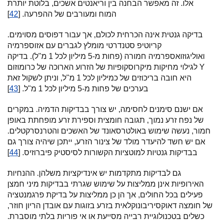
אלו. זה מאפשר הבחנה בין וריאנטים אשכים, בלוטת יותרת
המוח ומעורבים של ההפרעה. [
42
]
בדיקה גנטית אינה הכרחית לכולם, אך עבור דפוסים מסוימים.
קריוטיפ סטנדרטי מומלץ לגברים עם אזוספרמיה
ואוליגוזואספרמיה חמורה (פחות מ-5 מיליון לכל 1 מ"ל). בדיקה
לגילוי מחיקות מיקרוסקופיות של הזרוע הארוכה של כרומוזום Y
היא חובה בריכוזים של כמיליון לכל 1 מ"ל, וניתן לשקול זאת
בערכים של פחות מ-5 מיליון לכל 1 מ"ל. [
43
]
אם ישנם סימנים לחסימה, יש צורך בבדיקות הדמיה. במקרים
של נפח זרע נמוך, תגובה חומצית וספירת זרע מופחתת באופן
חמור, נעשה שימוש באולטרסאונד של האשכים והטרנסרקטלים.
אם יש חשד להיעדר מולד של צינור הזרע, ייתכן שיהיה צורך גם
בבדיקות גנטיות למוטציות הקשורות לסיסטיק פיברוזיס. [
44
]
גם לבדיקות מתקדמות יש אינדיקציות משלהן. ההנחיות
האירופיות אינן ממליצות על שימוש שגרתי בבדיקות מיני חמצן
פעילים בכל החולים, אך הן כן ממליצות על בדיקת פרגמנטציה
של חומצה דאוקסיריבונוקלאית בזרע בזוגות עם אובדן הריון חוזר,
כשלים בטכנולוגיית רבייה מסייעת או אי פוריות בלתי מוסברת.