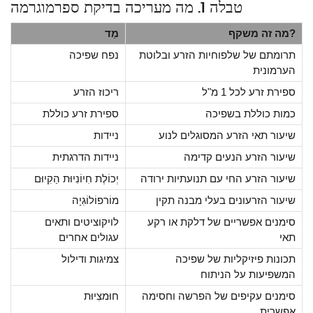
טבלה 1. מה מעריכה בדיקת ספרמוגרמה
מה זה משקף?
מַד
תרומתם של שלפוחיות הזרע ובלוטת
נפח שפיכה
הערמונית
ספירת זרע לכל 1 מ"ל
ריכוז הזרע
כמות כוללת בשפיכה
ספירת זרע כוללת
שיעור תאי הזרע המסוגלים לנוע
ניידות
שיעור הזרע הנעים קדימה
ניידות הדרגתית
שיעור הזרע החי עם תנועתיות ירודה
יְכוֹלֶת חִיוֹנִיוּת הַקִיוּם
שיעור הזרעונים בעלי מבנה תקין
מוֹרפוֹלוֹגִיָה
סימנים אפשריים של דלקת או רקע
לויקוציטים ותאים
תאי
עגולים אחרים
תכונות פיזיקליות של שפיכה
צמיגות ודילול
המשפיעות על הניתוח
סימנים עקיפים של הפרשה וחסימה
חוּמצִיוּת
אפשרית