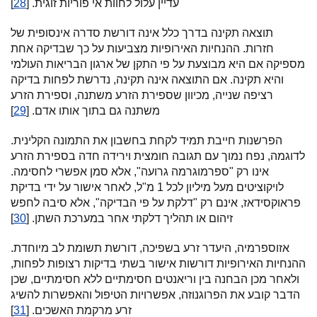
עדיין עלול לחוות אי פוריות זוגית. [
28
]
תוצאה תקינה בדרך כלל אינה דורשת סדרה אינסופית של
חזרות. ההנחיות האירופיות מצביעות על כך שבדיקה אחת
מספיקה אם היא מבוצעת על פי התקן של ארגון הבריאות העולמי
והיא תקינה. אם התוצאה אינה תקינה, נדרשת לפחות בדיקה
רציפה שנייה, מכיוון שספירת הזרע משתנה, וספירת הזרע
משתנה גם בתוך אותו אדם. [
29
]
הפרשנות חייבת תמיד לקחת בחשבון את התמונה הקלינית.
לדוגמה, נפח נמוך עם תגובה חומצית וירידה חדה בספירת הזרע
אינו רק "ספרמוגרמה גרועה", אלא סמן אפשרי לחסימה.
לויקוציטים מעל מיליון לכל 1 מ"ל, לאחר אישור על ידי בדיקת
פראוקסידאז, אינם רק "דלקת על פי הבדיקה", אלא סיבה לחפש
זיהום או תהליך דלקתי אחר במערכת השתן. [
30
]
אזוספרמיה, היעדר זרע בשפיכה, דורשת תשומת לב מיוחדת.
ההנחיות האירופיות דורשות אישור בשתי בדיקות רצופות לפחות,
ולאחר מכן הבחנה בין וריאנטים חסימתיים ללא חסימתיים, שכן
הדבר קובע את הפרוגנוזה, אפשרויות הטיפול והאפשרות להשיג
זרע מרקמת האשכים. [
31
]