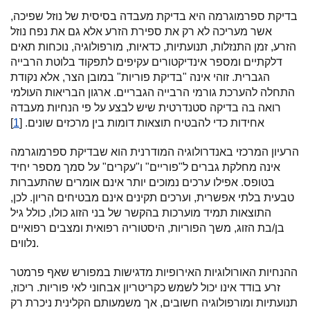
בדיקת ספרמוגרמה היא בדיקת מעבדה בסיסית של נוזל שפיכה,
אשר מעריכה לא רק את ספירת הזרע אלא גם את נפח נוזל
הזרע, זמן התנזלות, תנועתיות, כדאיות, מורפולוגיה, נוכחות תאים
דלקתיים ומספר אינדיקטורים עקיפים לתפקוד בלוטת הרבייה
הגברית. זוהי אינה "בדיקת פוריות" במובן הצר, אלא נקודת
התחלה להערכת גורמי הרבייה הגבריים. ארגון הבריאות העולמי
רואה בה בדיקה סטנדרטית שיש לבצע על פי הנחיות מעבדה
אחידות כדי להבטיח תוצאות דומות בין מרכזים שונים. [
1
]
הרעיון המרכזי באנדרולוגיה המודרנית הוא שבדיקת ספרמוגרמה
אינה מחלקת גברים ל"פוריים" ו"עקרים" על סמך מספר יחיד
בטופס. אפילו ערכים נמוכים יותר אינם אומרים שהתעברות
טבעית בלתי אפשרית, וערכים תקינים אינם מבטיחים הריון. לכן,
התוצאות תמיד מוערכות בהקשר של בני הזוג כולו, כולל גיל
בן/בת הזוג, משך הפוריות, היסטוריה רפואית ומצבים רפואיים
נלווים.
ההנחיות האורולוגיות האירופיות מדגישות במפורש שאף פרמטר
זרע בודד אינו יכול לשמש כקריטריון אבחוני לאי פוריות. ריכוז,
תנועתיות ומורפולוגיה חשובים, אך משמעותם הקלינית ניכרת רק