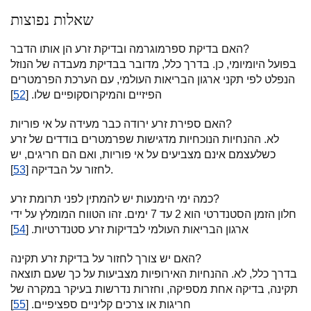
שאלות נפוצות
האם בדיקת ספרמוגרמה ובדיקת זרע הן אותו הדבר?
בפועל היומיומי, כן. בדרך כלל, מדובר בבדיקת מעבדה של הנוזל
הנפלט לפי תקני ארגון הבריאות העולמי, עם הערכת הפרמטרים
הפיזיים והמיקרוסקופיים שלו. [
52
]
האם ספירת זרע ירודה כבר מעידה על אי פוריות?
לא. ההנחיות הנוכחיות מדגישות שפרמטרים בודדים של זרע
כשלעצמם אינם מצביעים על אי פוריות, ואם הם חריגים, יש
].
לחזור על הבדיקה [
53
כמה ימי הימנעות יש להמתין לפני תרומת זרע?
חלון הזמן הסטנדרטי הוא 2 עד 7 ימים. זהו הטווח המומלץ על ידי
ארגון הבריאות העולמי לבדיקות זרע סטנדרטיות. [
54
]
האם יש צורך לחזור על בדיקת זרע תקינה?
בדרך כלל, לא. ההנחיות האירופיות מצביעות על כך שעם תוצאה
תקינה, בדיקה אחת מספיקה, וחזרות נדרשות בעיקר במקרה של
חריגות או צרכים קליניים ספציפיים. [
55
]