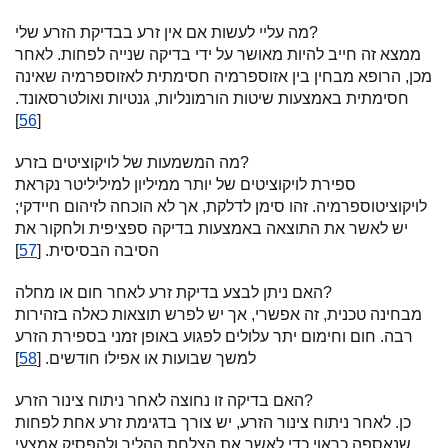
מה עליי לעשות אם אין זרע בבדיקת הזרע שלי?
ממצא זה חייב להיות מאושר על ידי בדיקה שנייה לפחות. לאחר
מכן, הרופא מבחין בין אזוספרמיה חסימתית לאזוספרמיה שאינה
חסימתית באמצעות שיטות הורמונליות, גנטיות ואולטרסאונד.
]
56
[
מה המשמעות של לויקוציטים בזרע?
ספירת לויקוציטים של יותר ממיליון למיליליטר נקראת
לויקוציטוספרמיה. זהו סימן לדלקת, אך לא הוכחה לזיהום חיידקי;
יש לאשר את התוצאה באמצעות בדיקה ספציפית ולחקור את
הסיבה הבסיסית. [
57
]
האם ניתן לבצע בדיקת זרע לאחר חום או מחלה?
מבחינה טכנית, זה אפשרי, אך יש לפרש תוצאות כאלה בזהירות
רבה. חום וחימום יתר עלולים לפגוע באופן זמני בספירת הזרע
למשך שבועות או אפילו חודשים. [
58
]
האם בדיקה זו נחוצה לאחר ניתוח צינור הזרע?
כן. לאחר ניתוח צינור הזרע, יש צורך בדגימת זרע אחת לפחות
שנאספה כראוי כדי לאשר את הצלחת ההליך ולהפסיק אמצעי