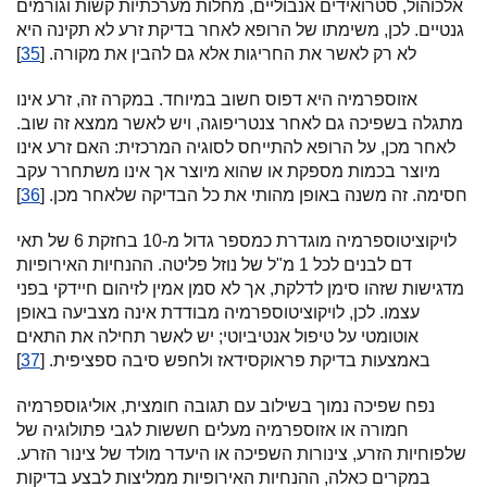
אלכוהול, סטרואידים אנבוליים, מחלות מערכתיות קשות וגורמים
גנטיים. לכן, משימתו של הרופא לאחר בדיקת זרע לא תקינה היא
לא רק לאשר את החריגות אלא גם להבין את מקורה. [
35
]
אזוספרמיה היא דפוס חשוב במיוחד. במקרה זה, זרע אינו
מתגלה בשפיכה גם לאחר צנטריפוגה, ויש לאשר ממצא זה שוב.
לאחר מכן, על הרופא להתייחס לסוגיה המרכזית: האם זרע אינו
מיוצר בכמות מספקת או שהוא מיוצר אך אינו משתחרר עקב
חסימה. זה משנה באופן מהותי את כל הבדיקה שלאחר מכן. [
36
]
לויקוציטוספרמיה מוגדרת כמספר גדול מ-10 בחזקת 6 של תאי
דם לבנים לכל 1 מ"ל של נוזל פליטה. ההנחיות האירופיות
מדגישות שזהו סימן לדלקת, אך לא סמן אמין לזיהום חיידקי בפני
עצמו. לכן, לויקוציטוספרמיה מבודדת אינה מצביעה באופן
אוטומטי על טיפול אנטיביוטי; יש לאשר תחילה את התאים
באמצעות בדיקת פראוקסידאז ולחפש סיבה ספציפית. [
37
]
נפח שפיכה נמוך בשילוב עם תגובה חומצית, אוליגוספרמיה
חמורה או אזוספרמיה מעלים חששות לגבי פתולוגיה של
שלפוחיות הזרע, צינורות השפיכה או היעדר מולד של צינור הזרע.
במקרים כאלה, ההנחיות האירופיות ממליצות לבצע בדיקות