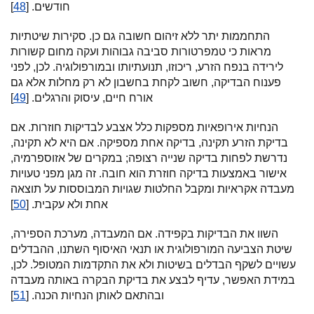
חודשים. [
48
]
התחממות יתר ללא זיהום חשובה גם כן. סקירות שיטתיות
מראות כי טמפרטורות סביבה גבוהות ועקה מחום קשורות
לירידה בנפח הזרע, ריכוזו, תנועתיותו ובמורפולוגיה. לכן, לפני
פענוח הבדיקה, חשוב לקחת בחשבון לא רק מחלות אלא גם
אורח חיים, עיסוק והרגלים. [
49
]
הנחיות אירופאיות מספקות כלל אצבע לבדיקות חוזרות. אם
בדיקת הזרע תקינה, בדיקה אחת מספיקה. אם היא לא תקינה,
נדרשת לפחות בדיקה שנייה רצופה; במקרים של אזוספרמיה,
אישור באמצעות בדיקה חוזרת הוא חובה. זה מגן מפני טעויות
מעבדה אקראיות ומקבל החלטות שגויות המבוססות על תוצאה
אחת ולא עקבית. [
50
]
השוו את הבדיקות בקפידה. אם המעבדה, מערכת הספירה,
שיטת הצביעה המורפולוגית או תנאי האיסוף השתנו, ההבדלים
עשויים לשקף הבדלים בשיטות ולא את התקדמות המטופל. לכן,
במידת האפשר, עדיף לבצע את בדיקת הבקרה באותה מעבדה
ובהתאם לאותן הנחיות הכנה. [
51
]