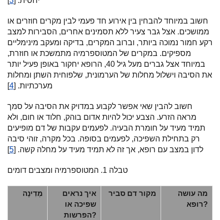
יחסית. [
3
]
חשוב במיוחד להבחין בין אירוע חד פעמי לבין מקרים חוזרים או
ממושכים. אצל גבר צעיר ללא תסמינים אחרים, הסבירות למצב
רקע חמור נמוכה ביותר, וברוב המקרים, בדיקה ומעקב מינימליים
מספיקים. במקרים של המטוספרמיה מתמשכת או חוזרת,
במיוחד אצל גברים מעל גיל 40, הרופא יחקור באופן פעיל יותר
את הסיבה וישלול מחלות של הערמונית, שלפוחית השתן ומחלות
מערכתיות. [
4
]
חשוב להבין שאי אפשר לקבוע במדויק את הסיבה על סמך
מראה הזרע. הצבע יכול להיות אדום בוהק, חלוד או חום, ולא
תמיד מעיד על חומרת הבעיה. לפעמים עקבות של דם מופיעים
רק בתחילת השפיכה, לפעמים בסופה. בכל מקרה, זוהי סיבה
לדון במצב עם רופא, אך זה לא תמיד מעיד על מחלה קשה. [
5
]
טבלה 1. המטוספרמיה ומצבים דומים
מה עושה
מקור דם סביר
איך נראים
מְדִינָה
רופא?
שפיכה או
הפרשות?