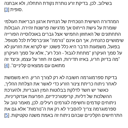
בשילוב. לכן, בדיקת זרע נותרת נקודת התחלה, ולא אבחנה
].
סופית [
3
המהדורה השישית הנוכחית של הנחיות ארגון הבריאות העולמי
שומרת על גישת הייחוס אך מדגישה פרשנות זהירה. הגבולות
התחתונים של האחוזון החמישי אצל גברים באוכלוסייה הפורייה
שימושיים כהנחיה, אך הם אינם "נורמה" אוניברסלית לכל מטופל.
בפועל, משמעות הדבר היא כלל פשוט: יש לקרוא את הזרעון לא
על סמך העיקרון "מתחת לגבול - הכל רע", אלא על סמך העיקרון
"מה בדיוק חריג, באיזו תדירות, האם זה חוזר על עצמו, וכיצד זה
מתואם עם ממצאים קליניים". [
4
]
בדיקת ספרמוגרמה חשובה לא רק לצורך הריון. היא משמשת
לאחר ניתוח כריתת צינור הזרע כדי לאשר את הצלחת ההליך,
כאשר יש חשד לדלקת בבלוטות המין הגבריות, ולהערכת
ההשלכות של דליות, קריפטורכידיזם, הפרעות אנדוקריניות,
ניתוחים קודמים וחשיפה לגורמים רעילים. לכן, מאמר טוב על
ספרמוגרמה צריך להסביר לא רק את ה"נורמות" אלא גם את
התרחישים הקליניים שבהם ניתוח זה באמת משנה טקטיקות. [
5
]