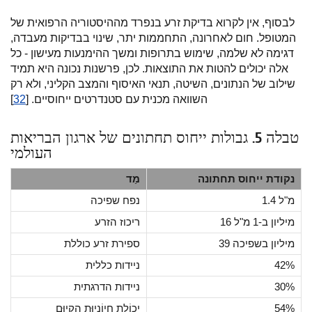
לבסוף, אין לקרוא בדיקת זרע בנפרד מההיסטוריה הרפואית של
המטופל. חום לאחרונה, התחממות יתר, שינוי בבדיקות מעבדה,
דגימה לא שלמה, שימוש בתרופות ומשך ההימנעות מעישון - כל
אלה יכולים להטות את התוצאות. לכן, פרשנות נכונה היא תמיד
שילוב של הנתונים, השיטה, תנאי האיסוף והמצב הקליני, ולא רק
השוואה מכנית עם סטנדרטים ייחוסיים. [
32
]
טבלה 5. גבולות ייחוס תחתונים של ארגון הבריאות
העולמי
נקודת ייחוס תחתונה
מַד
1.4 מ"ל
נפח שפיכה
16 מיליון ב-1 מ"ל
ריכוז הזרע
39 מיליון בשפיכה
ספירת זרע כוללת
42%
ניידות כללית
30%
ניידות הדרגתית
54%
יְכוֹלֶת חִיוֹנִיוּת הַקִיוּם