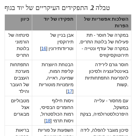
טבלה 2. התפקידים העיקריים של יוד בגוף
השלכות אפשריות של
תפקידו של יוד
כיוון
הפרות
במקרה של חוסר - תת
אבן בניין של
סינתזה של
פעילות של בלוטת התריס,
תירוקסין
הורמוני
במקרה של עודף ונטייה -
וטריודותירונין [
16
]
בלוטת
תירוטוקסיקוזיס
התריס
חוסר גורם לירידה
הבטחת היווצרות
התפתחות
באינטליגנציה ולסיכון
קליפת המוח,
מערכת
להפרעות התפתחותיות
שמיעה, ראייה,
העצבים
קשות.
מיומנויות מוטוריות
של העובר
[
17
]
והילד
עם מחסור - עלייה
ויסות חילוף
מטבוליזם
במשקל,
החומרים הבסיסי,
אצל
היפרכולסטרולמיה, בצקת
רמות הכולסטרול,
מבוגרים
ויסות תרמי [
18
]
סיכון מוגבר להפלה, לידה
השפעות על פוריות
בריאות