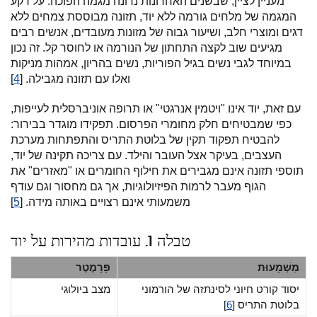
מעניין לציין, שבשנים האחרונות נדונה מגמה הפוכה: על רקע
המגמה של מלחים גורמה ללא יוד, תזונה מבוססת צמחים ללא
דגים ומוצרי חלב, ושיעור גבוה של מזונות מעובדים, אנשים רבים
מגיעים שוב לקצה התחתון של הנורמה או לחוסר קל. זה נכון
במיוחד לגבי נשים בגיל הפוריות, נשים בהריון, אמהות מניקות
ואלו עם תזונה מגבילה. [
4
]
עם זאת, יוד אינו "ויטמין אנרגטי" או תרופה אוניברסלית לעייפות,
כפי שמבטיחים חלק מחומרי הפרסום. תפקידו מוגדר בבירור:
להבטיח תפקוד תקין של בלוטת התריס והתפתחות מערכת
העצבים, בעיקר אצל העובר והילד. עם צריכה תקינה של יוד,
תוספי תזונה אינם מגבירים את חילוף החומרים או "מאזרים" את
הגוף מעבר לרמות הפיזיולוגיות, אך גם מחסור וגם עודף
משמעותי אינם רצויים באותה מידה. [
5
]
טבלה 1. עובדות מהירות על יוד
מַשְׁמָעוּת
פָּרָמֶטֶר
יסוד קורט חיוני לסינתזה של הורמוני
מצב ביולוגי
בלוטת התריס [
6
]