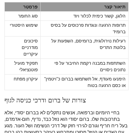
תיאור קצר
פָּרָמֶטֶר
הלוגן, קשור כימית לכלור ויוד
סוג החומר
תרופות הרגעה ונוגדות פרכוסים על בסיס
שימוש היסטורי
ברומיד
רעילות נוירולוגית, ברומיסם, השפעות על
סיכונים
בלוטת התריס
מודרניים
עיקריים
השתתפות במבנה רקמת החיבור על פי
תפקיד מועיל
נתונים ניסויים
פוטנציאלי
הימנעו מעודף, אל תשתמשו בברום כ"ויטמין"
עיקרון מפתח
או כסם הרגעה בטוח
צורות של ברום ודרכי כניסה לגוף
בחיי היומיום וברפואה, אנשים נתקלים לא בברום יסודי, אלא
בתרכובות שלו. ברום יסודי הוא נוזל כבד, נדיף, חום-אדמדם,
בעל ריח חריף וגורם לגירוי חזק של דרכי הנשימה ושל העור. מגע
עם האדים או הנוזל מסוכן ומתרחש בעיקר בתעשיות בהן ברום