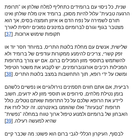
שנית, כל ניסוי עם ברומידים כתחליף למלח שולחן או "תרופת
הרגעה טבעית" עלול להיות מסוכן. ברומיד אינו מלח שולחן ואינו
תורם לשמירה על נפח הדם או איזון חומצה-בסיס, אך הוא
מצטבר בגוף וגורם לברומיזם במינונים נמוכים יחסית לאורך
תקופות שימוש ארוכות. [
37
]
שלישית, אנשים עם מחלת בלוטת התריס, במיוחד חסר יוד או
זפק קשרי, צריכים להימנע ממקורות עודפים של ברומיד ולא
להשתמש בתוספי מזון המכילים ברום. אם יש צורך בתרופות
המכילות רכיבים אורגנוברומינים, יש לקבוע את משטר הטיפול
ומשכו על ידי רופא, תוך התחשבות במצב בלוטת התריס. [
38
]
רביעית, אם אתם חווים תסמינים נוירולוגיים או נפשיים כלשהם
בזמן נטילת מלחים, סירופים או תוספי מזון לא ידועים, חשוב
ליידע את הרופא שלכם על כל התרופות שאתם נוטלים, כולל
תרופות "טבעיות" ואלו שהוזמנו באינטרנט. זה יכול לזרז את
האבחון של ברומיזם ולמנוע טיפול ארוך טווח במחלה "נפשית"
שהיא למעשה רעילה. [
39
]
לבסוף, העיקרון הכללי לגבי ברום הוא פשוט: מה שכבר קיים