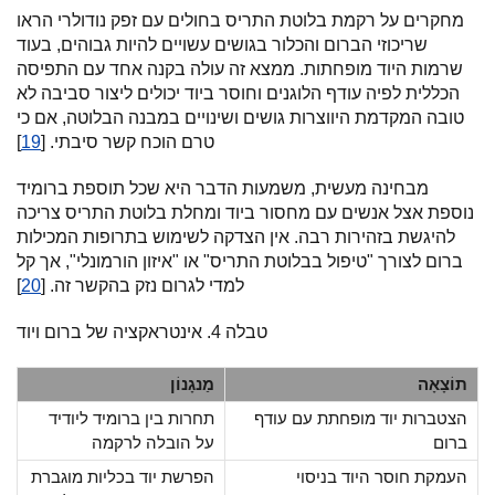
מחקרים על רקמת בלוטת התריס בחולים עם זפק נודולרי הראו
שריכוזי הברום והכלור בגושים עשויים להיות גבוהים, בעוד
שרמות היוד מופחתות. ממצא זה עולה בקנה אחד עם התפיסה
הכללית לפיה עודף הלוגנים וחוסר ביוד יכולים ליצור סביבה לא
טובה המקדמת היווצרות גושים ושינויים במבנה הבלוטה, אם כי
טרם הוכח קשר סיבתי. [
19
]
מבחינה מעשית, משמעות הדבר היא שכל תוספת ברומיד
נוספת אצל אנשים עם מחסור ביוד ומחלת בלוטת התריס צריכה
להיגשת בזהירות רבה. אין הצדקה לשימוש בתרופות המכילות
ברום לצורך "טיפול בבלוטת התריס" או "איזון הורמונלי", אך קל
למדי לגרום נזק בהקשר זה. [
20
]
טבלה 4. אינטראקציה של ברום ויוד
תוֹצָאָה
מַנגָנוֹן
הצטברות יוד מופחתת עם עודף
תחרות בין ברומיד ליודיד
ברום
על הובלה לרקמה
העמקת חוסר היוד בניסוי
הפרשת יוד בכליות מוגברת