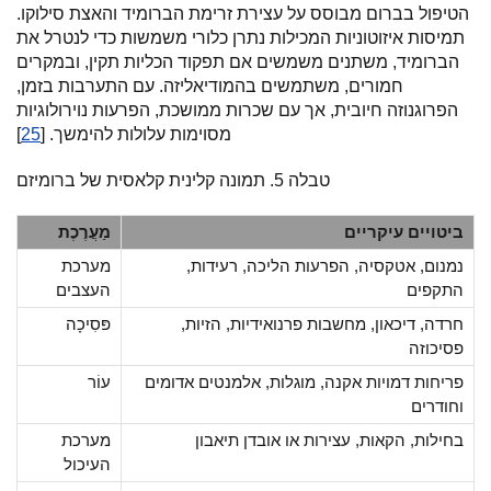
הטיפול בברום מבוסס על עצירת זרימת הברומיד והאצת סילוקו.
תמיסות איזוטוניות המכילות נתרן כלורי משמשות כדי לנטרל את
הברומיד, משתנים משמשים אם תפקוד הכליות תקין, ובמקרים
חמורים, משתמשים בהמודיאליזה. עם התערבות בזמן,
הפרוגנוזה חיובית, אך עם שכרות ממושכת, הפרעות נוירולוגיות
מסוימות עלולות להימשך. [
25
]
טבלה 5. תמונה קלינית קלאסית של ברומיזם
ביטויים עיקריים
מַעֲרֶכֶת
נמנום, אטקסיה, הפרעות הליכה, רעידות,
מערכת
התקפים
העצבים
חרדה, דיכאון, מחשבות פרנואידיות, הזיות,
פּסִיכָה
פסיכוזה
פריחות דמויות אקנה, מוגלות, אלמנטים אדומים
עוֹר
וחודרים
בחילות, הקאות, עצירות או אובדן תיאבון
מערכת
העיכול