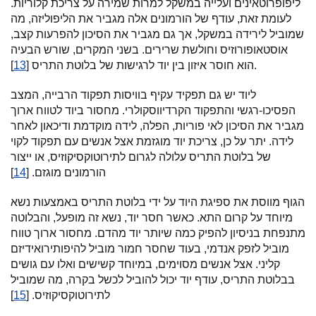
ליפופרוטאינים ועלייה במשקל למרות שמירה על צריכת קלוריות.
לעומת זאת, עודף של הורמונים אלה מגביר את הליפוליזה, מה
שמוביל לירידה במשקל, אך גם מגביר את הסיכון להפרעות קצב,
אוסטאופורוזיס וחולשת שרירים. בשני המקרים, שורש הבעיה
].
הוא חוסר איזון בין יוד לרגישות של בלוטת התריס [
13
ליוד יש גם תפקיד עקיף בוויסות תפקוד הרבייה, המצב
הפסיכו-רגשי והתפקוד הקרדיווסקולרי. מחסור ביוד לטווח ארוך
מגביר את הסיכון לאי פוריות, הפלה, לידה מוקדמת ודיכאון לאחר
לידה. יתר על כן, צריכת יוד מוגזמת אצל אנשים עם תפקוד לקוי
של בלוטת התריס עלולה לגרום לתירוטוקסיקוזיס, או ייצור
הורמונים מוגזם. [
14
]
הגוף מווסת את ספיגת היוד על ידי בלוטת התריס באמצעות נשא
מיוחד על קרום התא. כאשר חסר יוד, נשא זה מופעל, והבלוטה
מתנפחת בניסיון להפיק כמה שיותר יוד מהדם. מחסור ארוך טווח
מוביל לזפק אנדמי, בעוד שחסר חמור מוביל להיפותירואידיזם
קליני. אצל אנשים מסוימים, במיוחד קשישים ואלו עם גושים
בבלוטת התריס, עודף יוד יכול להוביל לכשל בקרה, מה שמוביל
לתירוטוקסיקוזיס. [
15
]