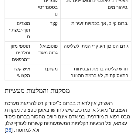
מאפיינים גיאולוגיים ומאפיינים של
עומדים
טיהור מים.
בסטנדרטי
ם
ברום קיים, אך בכמויות זעירות.
קָצָר
מוצרים
תוך-יבשתיי
ם
גורם הסיכון העיקרי הניתן לשליטה
פוטנציאל
תוספי מזון
גבוה מאוד
ומלחים
"מרפאים"
דורש שליטה ברמת הבטיחות
מִשְׁתַנֶה
איש קשר
התעסוקתית, לא ברמת התזונה
מקצועי
מסקנות והמלצות מעשיות
ראשית, אין לראות בברום כ"יסוד קורט להרגעת מערכת
העצבים" מועיל או כמרכיב שיש לחדשו באופן ספציפי. מנקודת
מבט רפואית מודרנית, בני אדם אינם חווים מחסור בברום כיסוד
עצמאי, וכל הבעיות הקליניות המשמעותיות קשורות לעודף שלו,
ולא למחסור. [
36
]