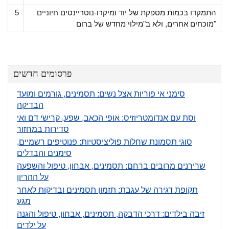
התמקדו בכמות מספקת של יוד ומיקרו-נוטריינטים חיוניים
5
מוכחים אחרים, ולא ב"מילוי מחדש של ברום"
פרסומים חדשים
סימני אי פוריות אצל נשים: תסמינים, גורמים ומועד
הבדיקה
וסת עם אנדומטריוזיס: אופי הכאב, שפע, קרישי דם ואי
סדירות במחזור
סוגי תסמונת שחלות פוליציסטיות: פנוטיפים רשמיים,
סימנים והבדלים
שרירנים מרובים ברחם: תסמינים, אבחון, טיפול והשפעה
על ההריון
תקופת דגירה של עגבת: תזמון תסמינים ובדיקות לאחר
מגע
זיבה בילדים: דרכי הדבקה, תסמינים, אבחון, טיפול והגנה
על ילדים