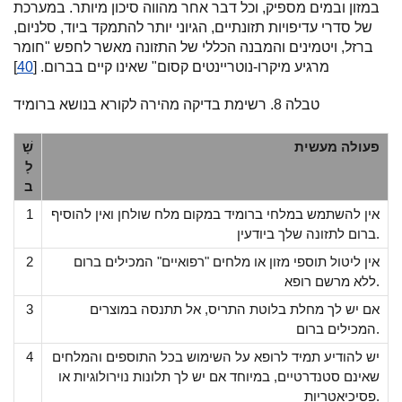
במזון ובמים מספיק, וכל דבר אחר מהווה סיכון מיותר. במערכת
של סדרי עדיפויות תזונתיים, הגיוני יותר להתמקד ביוד, סלניום,
ברזל, ויטמינים והמבנה הכללי של התזונה מאשר לחפש "חומר
מרגיע מיקרו-נוטריינטים קסום" שאינו קיים בברום. [
40
]
טבלה 8. רשימת בדיקה מהירה לקורא בנושא ברומיד
פעולה מעשית
שָׁ
לָ
ב
אין להשתמש במלחי ברומיד במקום מלח שולחן ואין להוסיף
1
ברום לתזונה שלך ביודעין.
אין ליטול תוספי מזון או מלחים "רפואיים" המכילים ברום
2
ללא מרשם רופא.
אם יש לך מחלת בלוטת התריס, אל תתנסה במוצרים
3
המכילים ברום.
יש להודיע תמיד לרופא על השימוש בכל התוספים והמלחים
4
שאינם סטנדרטיים, במיוחד אם יש לך תלונות נוירולוגיות או
פסיכיאטריות.