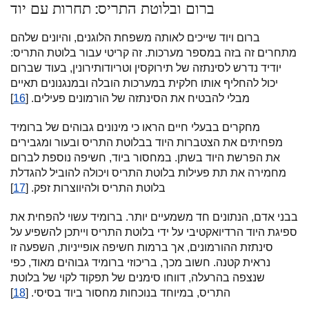
ברום ובלוטת התריס: תחרות עם יוד
ברום ויוד שייכים לאותה משפחת הלוגנים, והיונים שלהם
מתחרים זה בזה במספר מערכות. זה קריטי עבור בלוטת התריס:
יודיד נדרש לסינתזה של תירוקסין וטריודותירונין, בעוד שברום
יכול להחליף אותו חלקית במערכות הובלה ובמנגנונים תאיים
מבלי להבטיח את הסינתזה של הורמונים פעילים. [
16
]
מחקרים בבעלי חיים הראו כי מינונים גבוהים של ברומיד
מפחיתים את הצטברות היוד בבלוטת התריס ובעור ומגבירים
את הפרשת היוד בשתן. במחסור ביוד, חשיפה נוספת לברום
מחמירה את תת פעילות בלוטת התריס ויכולה להוביל להגדלת
בלוטת התריס ולהיווצרות זפק. [
17
]
בבני אדם, הנתונים חד משמעיים יותר. ברומיד עשוי להפחית את
ספיגת היוד הרדיואקטיבי על ידי בלוטת התריס וייתכן להשפיע על
סינתזת ההורמונים, אך ברמות חשיפה אופייניות, השפעה זו
נראית קטנה. חשוב מכך, בריכוזי ברומיד גבוהים מאוד, כפי
שנצפה בהרעלה, דווחו סימנים של תפקוד לקוי של בלוטת
התריס, במיוחד בנוכחות מחסור ביוד בסיסי. [
18
]