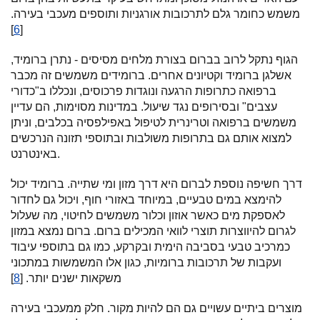
משמש כחומר גלם לתרכובות אורגניות ותוספים מעכבי בעירה.
]
6
[
הגוף נתקל לרוב בברום בצורת מלחים מסיסים - נתרן ברומיד,
אשלגן ברומיד וקטיונים אחרים. ברומידים משמשים זה מכבר
ברפואה כתרופות הרגעה ונוגדות פרכוסים, ונכללו ב"כדורי
עצבים" ובסירופים נגד שיעול. במדינות מסוימות, הם עדיין
משמשים ברפואה וטרינרית לטיפול באפילפסיה בכלבים, וניתן
למצוא אותם גם בתרופות משולבות ובתוספי תזונה הנרכשים
באינטרנט.
דרך חשיפה נוספת לברום היא דרך מזון ומי שתייה. ברומיד יכול
להימצא במים טבעיים, במיוחד באזורי חוף, ויכול גם לחדור
לאספקת מים כאשר אוזון וכלור משמשים לחיטוי, מה שעלול
לגרום להיווצרות תוצרי לוואי המכילים ברום. ברום נמצא במזון
כמרכיב טבעי בסביבה הימית ובקרקע, כמו גם בתוספי עיבוד
ועקבות של תרכובות ברומיות, כגון אלו המשמשות במתכוני
משקאות ישנים יותר. [
8
]
מוצרים ביתיים עשויים גם הם להיות מקור. חלק ממעכבי בעירה