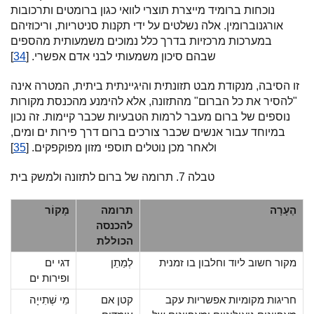
נוכחות ברומיד מייצרת תוצרי לוואי כגון ברומטים ותרכובות
אורגנוברומין. אלה נשלטים על ידי תקנות סניטריות, וריכוזיהם
במערכות מרכזיות בדרך כלל נמוכים משמעותית מהספים
שבהם סיכון משמעותי לבני אדם אפשרי. [
34
]
זו הסיבה, מנקודת מבט תזונתית והיגיינתית ביתית, המטרה אינה
"להסיר את כל הברום" מהתזונה, אלא להימנע מהכנסת מקורות
נוספים של ברום מעבר לרמות הטבעיות שכבר קיימות. זה נכון
במיוחד עבור אנשים שכבר צורכים ברום דרך פירות ים ומים,
ולאחר מכן נוטלים תוספי מזון מפוקפקים. [
35
]
טבלה 7. תרומה של ברום לתזונה ולמשק בית
הֶעָרָה
תרומה
מָקוֹר
להכנסה
הכוללת
מקור חשוב ליוד וחלבון בו זמנית
לְמַתֵן
דגי ים
ופירות ים
חריגות מקומיות אפשריות עקב
קטן אם
מֵי שְׁתִייָה