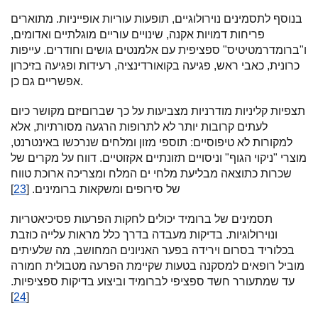
בנוסף לתסמינים נוירולוגיים, תופעות עוריות אופייניות. מתוארים
פריחות דמויות אקנה, שינויים עוריים מוגלתיים ואדומים,
ו"ברומדרמטיטיס" ספציפית עם אלמנטים גושים וחודרים. עייפות
כרונית, כאבי ראש, פגיעה בקואורדינציה, רעידות ופגיעה בזיכרון
אפשריים גם כן.
תצפיות קליניות מודרניות מצביעות על כך שברוםיזם מקושר כיום
לעתים קרובות יותר לא לתרופות הרגעה מסורתיות, אלא
למקורות לא טיפוסיים: תוספי מזון ומלחים שנרכשו באינטרנט,
מוצרי "ניקוי הגוף" וניסויים תזונתיים אקזוטיים. דווח על מקרים של
שכרות כתוצאה מבליעת מלחי ים המלח ומצריכה ארוכת טווח
של סירופים ומשקאות ברומינים. [
23
]
תסמינים של ברומיד יכולים לחקות הפרעות פסיכיאטריות
ונוירולוגיות. בדיקות מעבדה בדרך כלל מראות עלייה כוזבת
בכלוריד בסרום וירידה בפער האניונים המחושב, מה שלעיתים
מוביל רופאים למסקנה בטעות שקיימת הפרעה מטבולית חמורה
עד שמתעורר חשד ספציפי לברומיד וביצוע בדיקות ספציפיות.
]
24
[