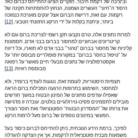
וביציבה של רקמת חיבור. חוקרים הציעו להתייחס לברום כאל
היסוד ה"חיוני" העשרים ושמונה, הנחוץ להתפתחות תקינה של
רקמות. עם זאת, דרישת הברום אצל יונקים מוערכת כנמוכה
ביותר, וניתנת בקלות על ידי הרקע התזונתי הטבעי. [
12
]
למרות נתונים אלה, טרם נקבעו תקן רשמי לצריכת ברום וגם לא
קריטריונים אבחוניים למחסור בברום בבני אדם. תסמונות
קליניות של מחסור בברום "טהור" בבני אדם לא תוארו, וכל דיווח
על "טיפול בחסר בברום" במקורות פופולריים מבוסס יותר על
אקסטרפולציה של נתונים מבעלי חיים מאשר על רפואה
מבוססת ראיות. [
13
]
תצפיות היסטוריות, לעומת זאת, נוגעות לעודף ברומיד, ולא
למחסור. השימוש בתרופות הרגעה המכילות ברום הראה
שאפילו עודפים מתונים של המינון הבטוח במשך חודשים
מובילים לתסמינים פסיכו-נוירולוגיים בולטים. עובדה זו מדגישה
את צרותו של "המסדרון הבטוח" הפוטנציאלי ואת חוסר הצורך
המעשי במינונים נוספים של ברום מעל לרמות הרקע.
לפיכך, ברמת הידע הנוכחית, ניתן להתייחס לברום כיסוד בעל
משמעות מבנית פוטנציאלית לרקמות, אך אין הצדקה להגדלה