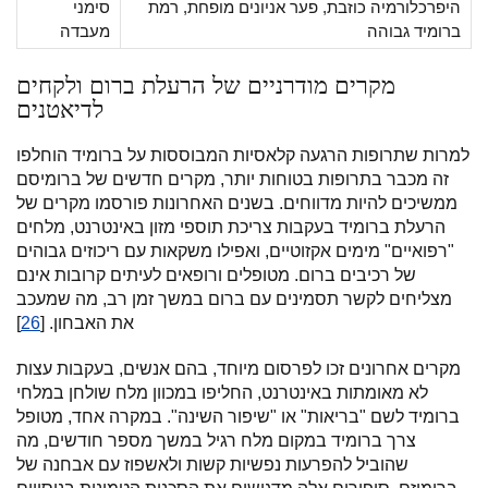
היפרכלורמיה כוזבת, פער אניונים מופחת, רמת
סימני
ברומיד גבוהה
מעבדה
מקרים מודרניים של הרעלת ברום ולקחים
לדיאטנים
למרות שתרופות הרגעה קלאסיות המבוססות על ברומיד הוחלפו
זה מכבר בתרופות בטוחות יותר, מקרים חדשים של ברומיסם
ממשיכים להיות מדווחים. בשנים האחרונות פורסמו מקרים של
הרעלת ברומיד בעקבות צריכת תוספי מזון באינטרנט, מלחים
"רפואיים" מימים אקזוטיים, ואפילו משקאות עם ריכוזים גבוהים
של רכיבים ברום. מטופלים ורופאים לעיתים קרובות אינם
מצליחים לקשר תסמינים עם ברום במשך זמן רב, מה שמעכב
את האבחון. [
26
]
מקרים אחרונים זכו לפרסום מיוחד, בהם אנשים, בעקבות עצות
לא מאומתות באינטרנט, החליפו במכוון מלח שולחן במלחי
ברומיד לשם "בריאות" או "שיפור השינה". במקרה אחד, מטופל
צרך ברומיד במקום מלח רגיל במשך מספר חודשים, מה
שהוביל להפרעות נפשיות קשות ולאשפוז עם אבחנה של