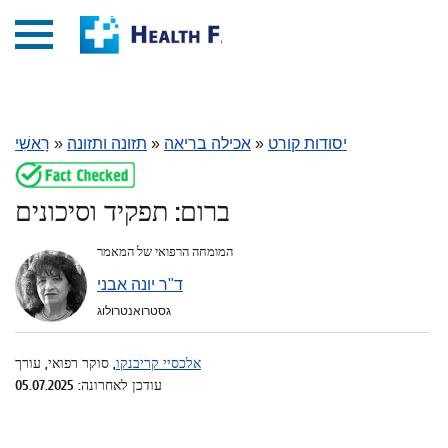
יסודות קורט
»
אכילה בריאה
»
תזונה ותזונה
»
רָאשִׁי
ברום: תפקיד וסיכונים
המומחה הרפואי של המאמר
ד"ר יונה אבני
גסטרואנטרולוג
אלכסיי קריבנקו
, סוקר רפואי, עורך
עודכן לאחרונה: 05.07.2025