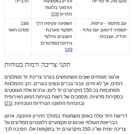
מוקדמת, אי פוריות
והריון באמצעות
הרבייה
הורמוני בלוטת
התריס [
19
]
עם מחסור - עייפות,
השפעה עקיפה דרך
מצב
תסמיני דיכאון; עם עודף -
תפקוד מערכת
פסיכו-רגשי
חרדה, עצבנות
העצבים וחילוף
נוירוטרנסמיטרים
]
20
[
תקני צריכה ורמות בטוחות
ארגוני מומחים שונים משתמשים בערכי צריכת יוד מומלצים
דומים, אך לא זהים. עבור גברים ונשים בוגרים, רוב ההמלצות
מסתכמות בכ-150 מיקרוגרם יוד ליום. ערכים אלה מצוטטים
בסקירות מדעיות, מסמכים של רשות בטיחות המזון האירופית
ובהנחיות התזונה הנורדיות הנוכחיות. [
21
]
דרישת היוד עולה באופן משמעותי במהלך ההריון וההנקה. ארגון
הבריאות העולמי וארגונים מקצועיים רלוונטיים ממליצים על
צריכה יומית של כ-250 מיקרוגרם יוד בתקופות אלו. הסיבה לכך