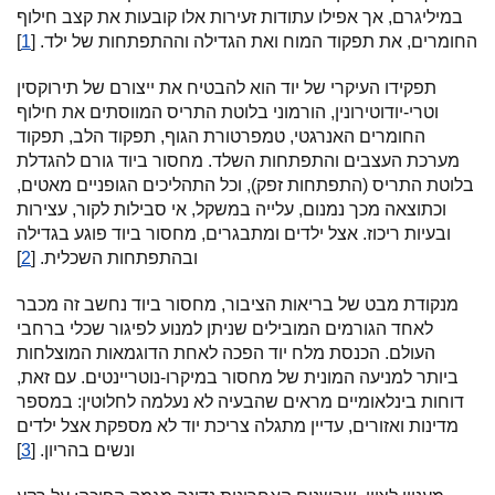
במיליגרם, אך אפילו עתודות זעירות אלו קובעות את קצב חילוף
החומרים, את תפקוד המוח ואת הגדילה וההתפתחות של ילד. [
1
]
תפקידו העיקרי של יוד הוא להבטיח את ייצורם של תירוקסין
וטרי-יודוטירונין, הורמוני בלוטת התריס המווסתים את חילוף
החומרים האנרגטי, טמפרטורת הגוף, תפקוד הלב, תפקוד
מערכת העצבים והתפתחות השלד. מחסור ביוד גורם להגדלת
בלוטת התריס (התפתחות זפק), וכל התהליכים הגופניים מאטים,
וכתוצאה מכך נמנום, עלייה במשקל, אי סבילות לקור, עצירות
ובעיות ריכוז. אצל ילדים ומתבגרים, מחסור ביוד פוגע בגדילה
ובהתפתחות השכלית. [
2
]
מנקודת מבט של בריאות הציבור, מחסור ביוד נחשב זה מכבר
לאחד הגורמים המובילים שניתן למנוע לפיגור שכלי ברחבי
העולם. הכנסת מלח יוד הפכה לאחת הדוגמאות המוצלחות
ביותר למניעה המונית של מחסור במיקרו-נוטריינטים. עם זאת,
דוחות בינלאומיים מראים שהבעיה לא נעלמה לחלוטין: במספר
מדינות ואזורים, עדיין מתגלה צריכת יוד לא מספקת אצל ילדים
ונשים בהריון. [
3
]