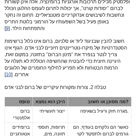
ופלסטיק מכילים תרכובות אורגניות ברומינציה. אלה אינן קשורות
לברום "יסודות קורט", אך יכולות לתרום לעומס ההלוגן הכולל
ונחשבות לשיבושים אנדוקריניים פוטנציאליים. תחום זה נחקר
באופן פעיל בשל השפעותיו על הורמוני בלוטת התריס
והתפתחות הילד. [
9
]
חשוב להבין שבניגוד ליוד או סלניום, ברום אינו כלול ברשימות
הסטנדרטיות של מיקרו-נוטריינטים חיוניים לבני אדם. הגוף אינו
צריך לנטר בנפרד את "מינון הברום" בתזונה; במקום זאת,
היגיינה חיונית כדי להבטיח שהחשיפה הכוללת לא תעלה על
הרמות הבטוחות ולא תפריע לחילוף החומרים של הלוגנים
אחרים. [
10
]
טבלה 2. צורות ומקורות עיקריים של ברום לבני אדם
מה מסוכן או חשוב?
היכן הוא נמצא
טוֹפֶס
מגרה חזק ורעיל בשאיפה.
ייצור תעשייתי
ברום
אלמנטרי
כאשר הם נלקחים בעודף, הם
תרופות, תוספי
ברומידים
גורמים לברום ולתפקוד לקוי
תזונה, מים,
אנאורגניים