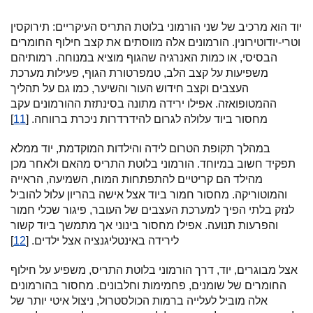
יוד הוא מרכיב של שני הורמוני בלוטת התריס העיקריים: תירוקסין
וטרי-יודוטירונין. הורמונים אלה מווסתים את קצב חילוף החומרים
הבסיסי, או כמות האנרגיה שהגוף מוציא במנוחה. רמותיהם
משפיעות על קצב הלב, טמפרטורת הגוף, פעילות מערכת
העצבים וקצב חידוש העור והשיער, כמו גם על תהליך
ההמטופואזה. אפילו ירידה מתונה בסינתזת ההורמונים עקב
מחסור ביוד עלולה לגרום להידרדרות ניכרת ברווחה. [
11
]
במהלך תקופת הטרום לידה והילדות המוקדמת, יוד ממלא
תפקיד חשוב במיוחד. הורמוני בלוטת התריס מהאם ולאחר מכן
מהילד הם קריטיים להתפתחות המוח, השמיעה, הראייה
והמוטוריקה. מחסור חמור ביוד אצל אישה בהריון עלול להוביל
לנזק בלתי הפיך למערכת העצבים של העובר, פיגור שכלי חמור
והפרעות תנועה. אפילו מחסור בינוני אך מתמשך ביוד קשור
לירידה באינטליגנציה אצל ילדים. [
12
]
אצל מבוגרים, יוד, דרך הורמוני בלוטת התריס, משפיע על חילוף
החומרים של שומנים, פחמימות וחלבונים. מחסור בהורמונים
אלה מוביל לעלייה ברמות הכולסטרול, ניצול איטי יותר של