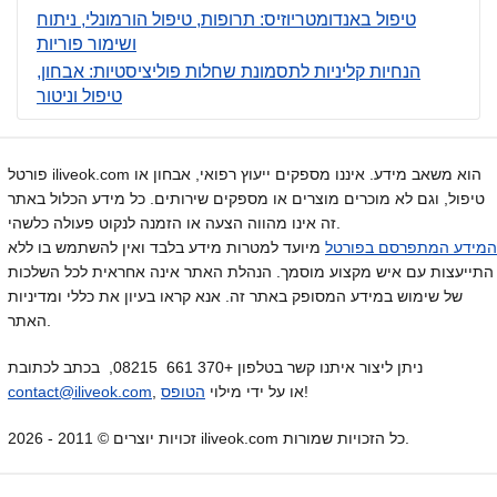
טיפול באנדומטריוזיס: תרופות, טיפול הורמונלי, ניתוח
ושימור פוריות
הנחיות קליניות לתסמונת שחלות פוליציסטיות: אבחון,
טיפול וניטור
פורטל iliveok.com הוא משאב מידע. איננו מספקים ייעוץ רפואי, אבחון או
טיפול, וגם לא מוכרים מוצרים או מספקים שירותים. כל מידע הכלול באתר
זה אינו מהווה הצעה או הזמנה לנקוט פעולה כלשהי.
המידע המתפרסם בפורטל
מיועד למטרות מידע בלבד ואין להשתמש בו ללא
התייעצות עם איש מקצוע מוסמך. הנהלת האתר אינה אחראית לכל השלכות
של שימוש במידע המסופק באתר זה. אנא קראו בעיון את כללי ומדיניות
האתר.
ניתן ליצור איתנו קשר בטלפון +370 661 08215, בכתב לכתובת
!
, או על ידי מילוי
הטופס
contact@iliveok.com
זכויות יוצרים © 2011 - 2026 iliveok.com כל הזכויות שמורות.