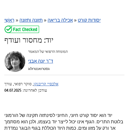
יסודות קורט
»
אכילה בריאה
»
תזונה ותזונה
»
רָאשִׁי
יוד: מחסור ועודף
המומחה הרפואי של המאמר
ד"ר יונה אבני
גסטרואנטרולוג
אלכסיי קריבנקו
, סוקר רפואי, עורך
עודכן לאחרונה: 04.07.2025
יוד הוא יסוד קורט חיוני, החיוני לסינתזה תקינה של הורמוני
בלוטת התריס. הגוף אינו יכול לייצר יוד בעצמו, ולכן הוא מסתמך
אך ורק על מזון ומים. כמות היוד הכוללת בגוף הבוגר נמדדת