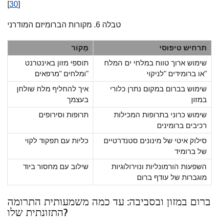
]
30
[
טבלה 6. מקורות הברומיזם המודרני
תרחיש טיפוסי
מָקוֹר
שימוש ארוך טווח במלחי ים המלח
תוספי מזון באינטרנט
או ברומידים "לניקוי"
ומלחים "מרפאים"
שימוש בברום במקום נתרן כלורי
איך להחליף מלח שולחן
במזון
בעצמך
שימוש כרוני בתרופות המכילות
תרופות וסירופים
רכיבים ברומינים
סילוק איטי של מינונים סטנדרטיים
כליות עם תפקוד לקוי
של ברומיד
השפעות הורמונליות ונוירולוגיות
שילוב עם מחסור ביוד
מוגברות של עודף ברום
ברום במזון ובסביבה: עד כמה משמעותית התרומה
התזונתית שלו?