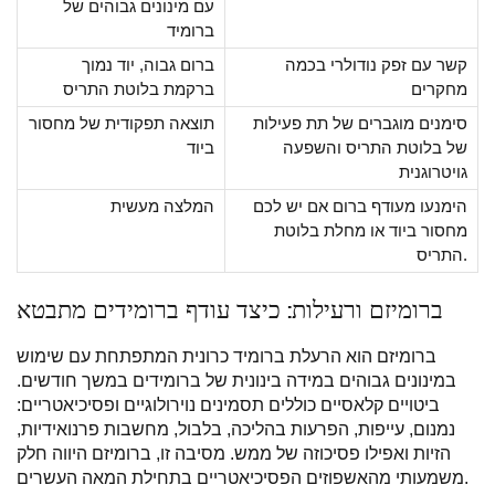
עם מינונים גבוהים של
ברומיד
קשר עם זפק נודולרי בכמה
ברום גבוה, יוד נמוך
מחקרים
ברקמת בלוטת התריס
סימנים מוגברים של תת פעילות
תוצאה תפקודית של מחסור
של בלוטת התריס והשפעה
ביוד
גויטרוגנית
הימנעו מעודף ברום אם יש לכם
המלצה מעשית
מחסור ביוד או מחלת בלוטת
התריס.
ברומיזם ורעילות: כיצד עודף ברומידים מתבטא
ברומיזם הוא הרעלת ברומיד כרונית המתפתחת עם שימוש
במינונים גבוהים במידה בינונית של ברומידים במשך חודשים.
ביטויים קלאסיים כוללים תסמינים נוירולוגיים ופסיכיאטריים:
נמנום, עייפות, הפרעות בהליכה, בלבול, מחשבות פרנואידיות,
הזיות ואפילו פסיכוזה של ממש. מסיבה זו, ברומיזם היווה חלק
משמעותי מהאשפוזים הפסיכיאטריים בתחילת המאה העשרים.