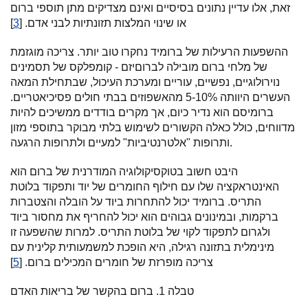
זאת, אלו עדיין נתונים בסיסיים ואינם מצדיקים מתן תוספי ברום
או שינוי המלצות תזונתיות לבני אדם. [
3
]
ההשפעות הרעילות של ברומיד נחקרו טוב יותר. צריכה מוגזמת
של מלחי ברום מובילה לברוםיזם - קומפלקס של תסמינים
נוירולוגיים, נפשיים, עוריים ומערכת העיכול, שבתחילת המאה
העשרים היוותה 5-10% מהאשפוזים בבתי חולים פסיכיאטריים.
ברומיסם הוא נדיר כיום, אך מקרים בודדים ממשיכים להיות
מדווחים, כולל כאלה הקשורים לשימוש בלתי מבוקר בתוספי מזון
ותרופות "אלטרנטיביות" למעיים ולתרופות הרגעה.
היבט חשוב בטוקסיקולוגיה המודרנית של ברום הוא
האינטראקציה שלו עם חילוף החומרים של יוד ותפקוד בלוטת
התריס. ברומיד יכול להתחרות ביוד על הובלה והצטברות
ברקמות, ובמינונים גבוהים הוא יכול להחריף את מחסור ביוד
ולגרום לתפקוד לקוי של בלוטת התריס. למרות שהשפעה זו
מינימלית בתזונה רגילה, היא הופכת למשמעותית קלינית עם
צריכה מופרזת של חומרים המכילים ברום. [
5
]
טבלה 1. ברום בהקשר של בריאות האדם