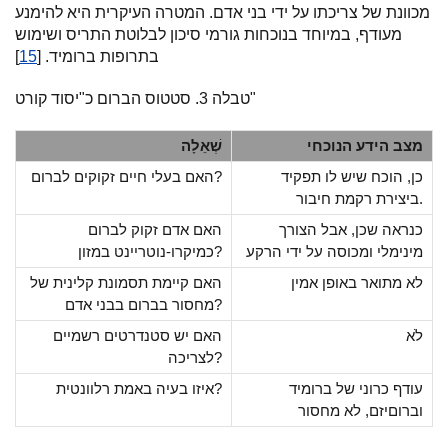
מכוונת של צריכתו על ידי בני אדם. המטרה העיקרית היא להימנע
מעודף, במיוחד בנוכחות גורמי סיכון לבלוטת התריס ושימוש
בתרופות ברומיד. [
15
]
טבלה 3. סטטוס הברום כ"יסוד קורט"
מצב הידע הנוכחי
שְׁאֵלָה
כן, הוכח שיש לו תפקיד
האם בעלי חיים זקוקים לברום?
ביצירת רקמת חיבור.
כנראה שכן, אבל הצורך
האם אדם זקוק לברום
מינימלי ומכוסה על ידי הרקע
כמיקרו-נוטריינט במזון?
לא מתואר באופן אמין
האם קיימת תסמונת קלינית של
מחסור בברום בבני אדם?
לֹא
האם יש סטנדרטים רשמיים
לצריכה?
עודף כרוני של ברומיד
איזו בעיה באמת רלוונטית?
וברוםיזם, לא מחסור