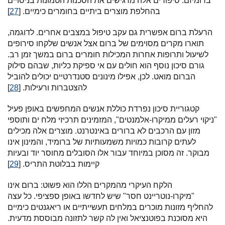
ברומיזם. סיפורים אלה מדגישים את הסכנות הטמונות בניסויים
בהחלפת מוצרים ביתיים בחומרים כימיים. [
27
]
הרעלת ברום אפשרית גם עקב טיפול במצבים אחרים. לדוגמה,
תוארו מקרים מסוימים של ברום אצל אנשים שלקחו סירופים
לשיעול ותרופות אחרות המכילות חומרים ברום במשך זמן רב.
גורם סיכון נוסף הוא חולים עם אי ספיקת כליות, שבהם סילוק
הברום מואט. לכן, אפילו מינונים סטנדרטיים יכולים להוביל
להצטברות ורעילות. [
28
]
קטגוריית סיכון נפרדת כוללת אנשים המחפשים באופן פעיל
"ניקוי רעלים ממיקרו-אלמנטים", המזמינים תרכיזי מלח ים ותוספי
מזון עם הרכבים לא ברורים באינטרנט. מוצרים אלה מכילים
לעתים קרובות כמויות משמעותיות של ברומיד, והמינון אינו
מבוקר. זה מסוכן במיוחד עבור אלו הסובלים מחוסר יוד ובעיות
קיימות בבלוטת התריס. [
29
]
הלקח העיקרי מהמקרים הללו הוא פשוט: ברום אינו
"מיקרו-נוטריינט חסר" שיש לחדשו באופן ספציפי. כל עצה
להחליף מזונות מוכרים במלחים תעשייתיים או ריאגנטים כימיים
היא מסוכנת בפוטנציאל ואין לה קשר לתזונה מבוססת מדעית.