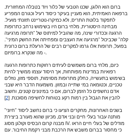
ברום הוא הלוגן, שכנו הטבעי של כלור ויוד בטבלה המחזורית.
ברפואה האמיתית, הוא מעניין בעיקר כיסוד רעיל וכגורם המפריע
לתפקוד בלוטת התריס, ולא כמיקרו-נוטריינט תזונתי מועיל.
מבחינה היסטורית, מלחי ברום היו בשימוש נרחב כתרופות
הרגעה וככדורי שינה, מה שהוביל למיתוס של "תרופה מרגיעה
קלה" שכביכול "מרגיעה את העצבים ומפחיתה את החשק המיני".
בפועל, תרופות אלו גרמו למקרים רבים של הרעלת ברום כרונית
- מה שנקרא ברומיזם.
כיום, מלחי ברום משמשים לעיתים רחוקות כתרופות הרגעה
רפואיות במדינות מפותחות, אך היסוד עצמו ממשיך להיות
בשימוש בתעשייה, כחלק מתרופות מסוימות, תוספי מזון, נוזלים
טכניים, וכטומאה במי שתייה ובמזון. משמעות הדבר היא שבני
אדם נחשפים כל הזמן לברום, אם כי במינונים קטנים, וחשוב
להבין את הגבול בין רמות רקע בטוחות לחשיפה מסוכנת. [
2
]
בשנים האחרונות, מחקרים הציעו כי ברום נחשב ליסוד "חיוני"
מותנה עבור בעלי חיים ובני אדם, מכיוון שהוא מעורב ביצירת
מבנה קרום הבסיס וקולגן מסוג IV. מודלים של בעלי חיים הראו
כי מחסור בברום משבש את הרכבת מבני רקמת החיבור. עם