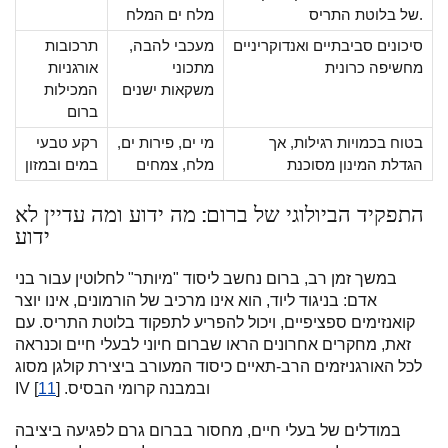
של בלוטת התריס.
מלח ים המלח
סיכונים סביבתיים ואנדוקריניים
מעכבי להבה,
תרכובות
מחשיפה כרונית
מתכוני
אורגניות
משקאות ישנים
המכילות
ברום
בטוח בכמויות רגילות, אך
מי ים, פירות ים,
רקע טבעי
הגדלת המינון מסוכנת
מלח, צמחים
במים ובמזון
התפקיד הביולוגי של ברום: מה ידוע ומה עדיין לא
ידוע
במשך זמן רב, ברום נחשב ליסוד "מיותר" לחלוטין עבור בני
אדם: בניגוד ליוד, הוא אינו מרכיב של הורמונים, אינו יוצר
קואנזימים ספציפיים, ויכול להפריע לתפקוד בלוטת התריס. עם
זאת, מחקרים אחרונים הראו שברום חיוני לבעלי חיים וכנראה
לכל האורגניזמים הרב-תאיים כיסוד המעורב ביצירת קולגן מסוג
IV ובמבנה קרומי הבסיס. [
11
]
במודלים של בעלי חיים, מחסור בברום גרם לפגיעה ביציבה