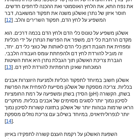
את נפח התא, את הלחץ האוסמוטי ואת ההכנה לדחפים חדשים.
חוסר איזון של נתרן ואשלגן משנה את תפקוד המשאבה, דבר
המשפיע על לחץ הדם, תפקוד השרירים והלב. [
12
]
אשלגן משפיע על טונוס כלי הדם ולחץ הדם בכמה דרכים. הוא
מקדם הרחבת כלי דם, משפר את הפרשת הנתרן על ידי הכליות
ומפחית את תגובת דופן כלי הדם לאותות של כווצי כלי דם. יחד,
זה מוביל להורדת לחץ דם ולהפחתת עומס העבודה הלבבי.
הגברת צריכת האשלגן תוך הגבלת נתרן היא אחת השיטות
המוכחות שאינן תרופתיות להורדת לחץ דם. [
13
]
אשלגן חשוב במיוחד לתפקוד הכליות ולמניעת היווצרות אבנים
בכליות. צריכה מספקת של אשלגן מסייעת להפחית את הפרשת
הסידן בשתן ומשפיעה על רמת החומציות (pH) בשתן, הקשורה
לסיכון נמוך יותר לסוגים מסוימים של אבנים בכליות. מחקרים
הראו שרמות גבוהות יותר של אשלגן בתזונה קשורות לסיכון נמוך
יותר לנפרוליתיאזיס, במיוחד בשילוב עם צריכת נוזלים מספקת
14
[
].
השפעת האשלגן על רקמת העצם קשורה לתפקידו באיזון