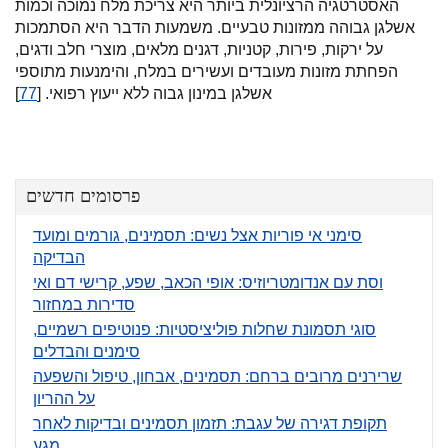
האסטרטגיה הרציונלית ביותר היא צריכת מלח נמוכה וכמות
אשלגן גבוהה ממזונות טבעיים. משמעות הדבר היא הסתמכות
על ירקות, פירות, קטניות, דגנים מלאים, מוצרי חלב ודגים,
הפחתת מזונות מעובדים ועשירים במלח, והימנעות מתוספי
אשלגן במינון גבוה ללא ייעוץ רפואי. [
77
]
פרסומים חדשים
סימני אי פוריות אצל נשים: תסמינים, גורמים ומועד
הבדיקה
וסת עם אנדומטריוזיס: אופי הכאב, שפע, קרישי דם ואי
סדירות במחזור
סוגי תסמונת שחלות פוליציסטיות: פנוטיפים רשמיים,
סימנים והבדלים
שרירנים מרובים ברחם: תסמינים, אבחון, טיפול והשפעה
על ההריון
תקופת דגירה של עגבת: תזמון תסמינים ובדיקות לאחר
מגע