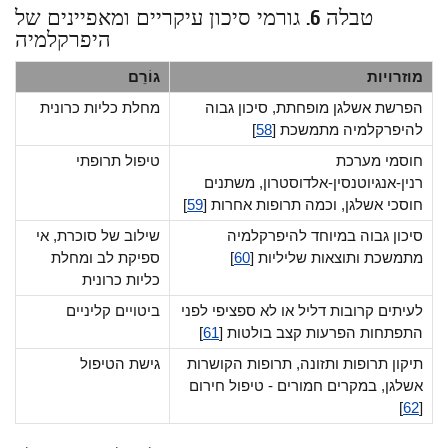
טבלה 6. גורמי סיכון עיקריים ומאפיינים של
היפרקלמיה
מוזרויות
גוֹרֵם
הפרשת אשלגן מופחתת, סיכון גבוה
מחלת כליות כרונית
להיפרקלמיה מתמשכת [
58
]
חוסמי מערכת
טיפול תרופתי
רנין-אנגיוטנסין-אלדוסטרון, משתנים
חוסכי אשלגן, וכמה תרופות אחרות [
59
]
סיכון גבוה במיוחד להיפרקלמיה
שילוב של סוכרת, אי
מתמשכת ותוצאות שליליות [
60
]
ספיקת לב ומחלת
כליות כרונית
לעיתים קרובות דליל או לא ספציפי לפני
ביטויים קליניים
התפתחות הפרעות קצב בולטות [
61
]
תיקון תרופות ותזונה, תרופות הקושרות
גישת הטיפול
אשלגן, במקרים חמורים - טיפול חירום
]
62
[