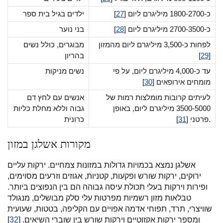
כ-1800-2700 מיליגרם ליום [
27
]
ילדים בגיל בית ספר
כ-2700-3500 מיליגרם ליום [
28
]
בני נוער
לפחות כ-3,500 מיליגרם ליום מהמזון
מבוגרים, כולל נשים
[
29
]
בהריון
עד כ-4,000 מיליגרם ליום, על פי
נשים מניקות
מומחים אירופאים [
30
]
לעיתים קרובות מומלצות רמות של
אנשים עם לחץ דם
3500-5000 מיליגרם ליום, באופן
גבוה וללא מחלת כליות
].
פרטני [
31
כרונית
מקורות אשלגן במזון
אשלגן נמצא בכמויות גדולות במזונות צמחיים. ירקות עליים
ירוקים, ירקות שורש ופקעות, קטניות, אגוזים וזרעים מסוימים,
ופירות וירקות בעלי תכולת עיסה גבוהה הם בין הנפוצים ביותר.
טבלאות מזון רשמיות מפרטות עלי סלק מבושלים, מנגולד
שוויצרי, תרד, תפוחי אדמה אפויים עם הקליפה, בטטות, שעועית
ומספר ירקות אקזוטיים וירקות שורש בין שוברי השיאים. [
32
]