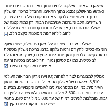
אשלגן הוא אחד האלקטרוליטים התוך תאיים החשובים ביותר.
כ-98% מהאשלגן נמצא בתוך התאים, וההבדל בריכוזי האשלגן
בתוך התא ומחוצה לו קובע את תפקודם של סיבי העצבים,
השרירים, הלב ומערכות אנזימטיות רבות. רק כמות קטנה של
אשלגן זורמת בדם, אך אפילו תנודות קטנות ברמה זו עלולות
להוביל להפרעות מסוכנות בקצב הלב. [
1
]
אשלגן מעורב בשמירה על מאזן מים-מלח, שיווי משקל
חומצה-בסיס, לחץ דם ורמות גלוקוז בדם. צריכת אשלגן מספקת
בתזונה קשורה לסיכון נמוך יותר ליתר לחץ דם, שבץ מוחי ומחלת
לב כלילית, כמו גם לסיכון נמוך יותר לאבנים בכליות והגנה
אפשרית על רקמת העצם. [
2
]
ארגון הבריאות העולמי (WHO) ממליץ למבוגרים לצרוך לפחות
3,510 מיליגרם של אשלגן מהמזון ליום. רשות בטיחות המזון
האירופית, כמו גם מספר ארגונים לאומיים ומקצועיים, מציינים
ערכים דומים - כ-3,500 מיליגרם ומעלה, ולאנשים עם לחץ דם
גבוה, מומלצות לעיתים רמות של עד 5,000 מיליגרם ליום, בתנאי
שיש להם תפקוד כליות תקין. [
3
]