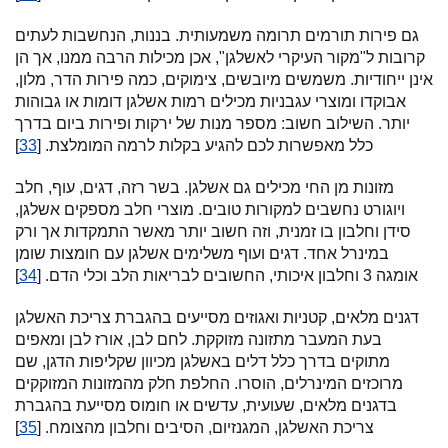
גם פירות תורמים תרומה משמעותית. בננות, הנחשבות לעתים
קרובות ל"מקור העיקרי לאשלגן", אכן מכילות הרבה ממנו, אך הן
אינן ייחודיות. משמשים מיובשים, צימוקים, כמה פירות הדר, מלון,
אבוקדו ומוצרי עגבניות מכילים רמות אשלגן דומות או גבוהות
יותר. השילוב חשוב: מספר מנות של ירקות ופירות ביום בדרך
כלל מאפשרות לכם להגיע בקלות לרמה המומלצת. [
33
]
מזונות מן החי מכילים גם אשלגן. בשר רזה, דגים, עוף, חלב
ויוגורט נחשבים למקורות טובים. מוצרי חלב מספקים אשלגן,
סידן וחלבון בו זמנית, וזה חשוב יותר מאשר התמקדות אך ורק
במינרל אחד. דגים ועוף משלימים אשלגן עם חומצות שומן
אומגה 3 וחלבון איכותי, החשובים לבריאות הלב וכלי הדם. [
34
]
דגנים מלאים, קטניות ואגוזים מסייעים בהגברת צריכת האשלגן
בעת המעבר מתזונה מזוקקת. לחם לבן, אורז לבן ומאפים
מתוקים בדרך כלל דלים באשלגן מכיוון שקליפות הדגן, שם
מרוכזים המינרלים, הוסרו. החלפת חלק מהמזונות המזוקקים
בדגנים מלאים, שעועית, עדשים או חומוס מסייעת בהגברת
צריכת האשלגן, המגנזיום, הסיבים וחלבון מהצומח. [
35
]