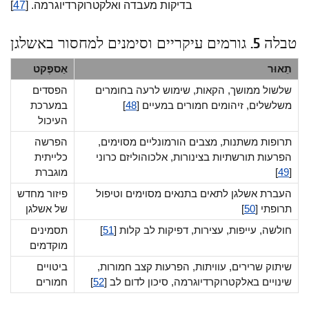
בדיקות מעבדה ואלקטרוקרדיוגרמה. [
47
]
טבלה 5. גורמים עיקריים וסימנים למחסור באשלגן
תֵאוּר
אַספֶּקט
שלשול ממושך, הקאות, שימוש לרעה בחומרים
הפסדים
משלשלים, זיהומים חמורים במעיים [
48
]
במערכת
העיכול
תרופות משתנות, מצבים הורמונליים מסוימים,
הפרשה
הפרעות תורשתיות בצינורות, אלכוהוליזם כרוני
כלייתית
[
49
]
מוגברת
העברת אשלגן לתאים בתנאים מסוימים וטיפול
פיזור מחדש
תרופתי [
50
]
של אשלגן
חולשה, עייפות, עצירות, דפיקות לב קלות [
51
]
תסמינים
מוקדמים
שיתוק שרירים, עוויתות, הפרעות קצב חמורות,
ביטויים
שינויים באלקטרוקרדיוגרמה, סיכון לדום לב [
52
]
חמורים