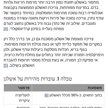
מחסור באשלגן תזונתי נפוץ הרבה יותר מרמות חריגות גלויות
בדם. במדינות מפותחות, צריכת האשלגן הממוצעת בקבוצות
אוכלוסייה רבות נמוכה מהרמות המומלצות, במיוחד בהקשר של
עודף נתרן, צריכה נמוכה של פירות וירקות ותזונה עשירה במזונות
מעובדים. שילוב זה של נתרן גבוה ודל באשלגן נחשב לגורם
מפתח בעלייה בסיכון קרדיווסקולרי. [
4
]
צריכה מוגזמת של אשלגן מסוכנת גם כן, אך בדרך כלל רק
במקרים של תפקוד כלייתי לקוי או בעת נטילת תרופות מסוימות.
בגוף בריא, הכליות מסלקות ביעילות עודף אשלגן, ולכן
היפרקלמיה חמורה שכיחה יותר בחולים עם מחלת כליות כרונית,
אי ספיקת לב חמורה, או בעת נטילת מספר תרופות להגברת
האשלגן בשילוב. [
5
]
טבלה 1. עובדות מהירות על אשלגן
מַשְׁמָעוּת
פָּרָמֶטֶר
בתוך התאים, כ-98% מכלל האשלגן [
6
]
לוקליזציה
עיקרית
ויסות לחץ דם, הולכה עצבית-שרירית, קצב
פונקציות