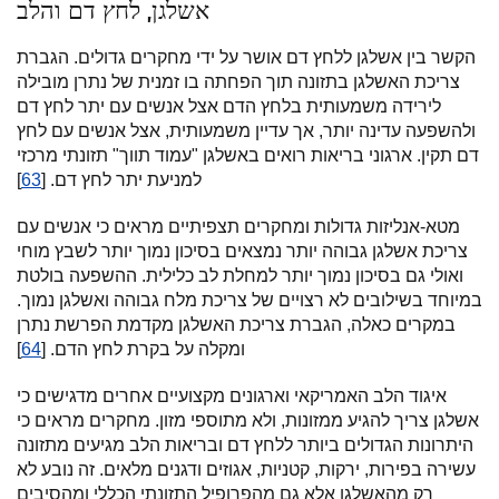
אשלגן, לחץ דם והלב
הקשר בין אשלגן ללחץ דם אושר על ידי מחקרים גדולים. הגברת
צריכת האשלגן בתזונה תוך הפחתה בו זמנית של נתרן מובילה
לירידה משמעותית בלחץ הדם אצל אנשים עם יתר לחץ דם
ולהשפעה עדינה יותר, אך עדיין משמעותית, אצל אנשים עם לחץ
דם תקין. ארגוני בריאות רואים באשלגן "עמוד תווך" תזונתי מרכזי
למניעת יתר לחץ דם. [
63
]
מטא-אנליזות גדולות ומחקרים תצפיתיים מראים כי אנשים עם
צריכת אשלגן גבוהה יותר נמצאים בסיכון נמוך יותר לשבץ מוחי
ואולי גם בסיכון נמוך יותר למחלת לב כלילית. ההשפעה בולטת
במיוחד בשילובים לא רצויים של צריכת מלח גבוהה ואשלגן נמוך.
במקרים כאלה, הגברת צריכת האשלגן מקדמת הפרשת נתרן
ומקלה על בקרת לחץ הדם. [
64
]
איגוד הלב האמריקאי וארגונים מקצועיים אחרים מדגישים כי
אשלגן צריך להגיע ממזונות, ולא מתוספי מזון. מחקרים מראים כי
היתרונות הגדולים ביותר ללחץ דם ובריאות הלב מגיעים מתזונה
עשירה בפירות, ירקות, קטניות, אגוזים ודגנים מלאים. זה נובע לא
רק מהאשלגן אלא גם מהפרופיל התזונתי הכללי ומהסיבים