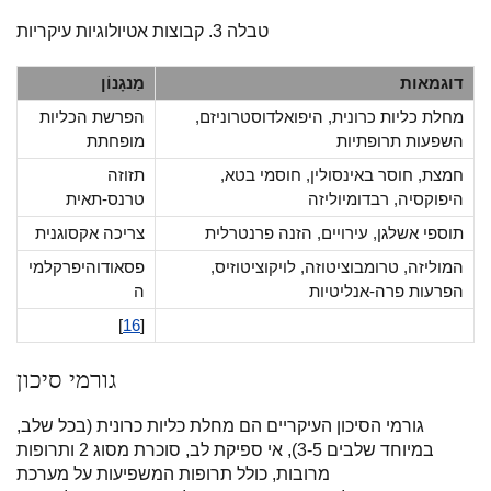
טבלה 3. קבוצות אטיולוגיות עיקריות
דוגמאות
מַנגָנוֹן
מחלת כליות כרונית, היפואלדוסטרוניזם,
הפרשת הכליות
השפעות תרופתיות
מופחתת
חמצת, חוסר באינסולין, חוסמי בטא,
תזוזה
היפוקסיה, רבדומיוליזה
טרנס-תאית
תוספי אשלגן, עירויים, הזנה פרנטרלית
צריכה אקסוגנית
המוליזה, טרומבוציטוזה, לויקוציטוזיס,
פסאודוהיפרקלמי
הפרעות פרה-אנליטיות
ה
[
16
]
גורמי סיכון
גורמי הסיכון העיקריים הם מחלת כליות כרונית (בכל שלב,
במיוחד שלבים 3-5), אי ספיקת לב, סוכרת מסוג 2 ותרופות
מרובות, כולל תרופות המשפיעות על מערכת