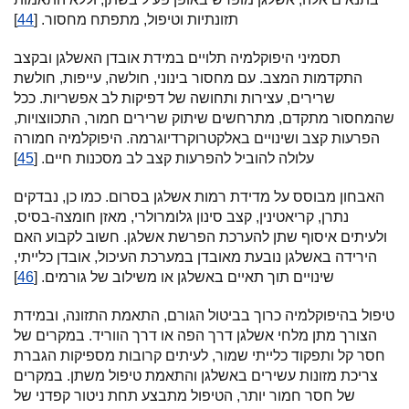
תזונתיות וטיפול, מתפתח מחסור. [
44
]
תסמיני היפוקלמיה תלויים במידת אובדן האשלגן ובקצב
התקדמות המצב. עם מחסור בינוני, חולשה, עייפות, חולשת
שרירים, עצירות ותחושה של דפיקות לב אפשריות. ככל
שהמחסור מתקדם, מתרחשים שיתוק שרירים חמור, התכווצויות,
הפרעות קצב ושינויים באלקטרוקרדיוגרמה. היפוקלמיה חמורה
עלולה להוביל להפרעות קצב לב מסכנות חיים. [
45
]
האבחון מבוסס על מדידת רמות אשלגן בסרום. כמו כן, נבדקים
נתרן, קריאטינין, קצב סינון גלומרולרי, מאזן חומצה-בסיס,
ולעיתים איסוף שתן להערכת הפרשת אשלגן. חשוב לקבוע האם
הירידה באשלגן נובעת מאובדן במערכת העיכול, אובדן כלייתי,
שינויים תוך תאיים באשלגן או משילוב של גורמים. [
46
]
טיפול בהיפוקלמיה כרוך בביטול הגורם, התאמת התזונה, ובמידת
הצורך מתן מלחי אשלגן דרך הפה או דרך הווריד. במקרים של
חסר קל ותפקוד כלייתי שמור, לעיתים קרובות מספיקות הגברת
צריכת מזונות עשירים באשלגן והתאמת טיפול משתן. במקרים
של חסר חמור יותר, הטיפול מתבצע תחת ניטור קפדני של