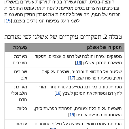
חומצה-בסיס. תזונה עשירה בפירות וירקות עשירים באשלגן
וברכיבים היוצרים בסיס מסייעת להפחית את עומס החומציות
הכרוני של הגוף, מה שיכול להפחית את אובדן הסידן מהעצמות
ולשמור על צפיפות המינרלים בעצם. [
15
]
טבלה 2. תפקידים עיקריים של אשלגן לפי מערכת
תפקידו של אשלגן
מַעֲרֶכֶת
מספקים יצירה והולכה של דחפים עצביים, תפקוד
מערכת
משאבת הנתרן-אשלגן [
16
]
העצבים
שליטה על התכווצות והרפיה, שמירה על קצב
שרירים
תקין, מניעת הפרעות קצב [
17
]
ולב
מפחית טונוס כלי דם, מסייע בהסרת נתרן, מוריד
מערכת
לחץ דם ומפחית את הסיכון לשבץ [
18
]
הלב וכלי
הדם
השפעה על הובלה צינורית, הפחתת הפרשת סידן,
כליות
השתתפות במניעת אבנים [
19
]
הפחתת עומס חומצי, השפעה על חילוף החומרים
עצמות