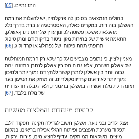
התזונתיים. [
65
]
בחולים הנמצאים בסיכון להיפרקלמיה, יש להעלות את רמת
האשלגן בזהירות. במקרים כאלה, האסטרטגיה עוברת בדרך כלל
מהעלאת אשלגן פשוטה לכוונון עדין של יחס נתרן-אשלגן,
התאמה אישית של בחירות מזון, ניטור בדיקות דם ומתן טיפול
תרופתי תחת פיקוחו של נפרולוג או קרדיולוג. [
66
]
מעניין לציין, כי נתונים מצביעים על כך שלא רק הרמה המוחלטת
של אשלגן חשובה, אלא גם היחס בין אשלגן לנתרן בתזונה. יחס
גבוה יותר בין אשלגן לנתרן קשור ללחץ דם נמוך יותר ולסיכון
נמוך יותר לאירועים קרדיווסקולריים. זה מחזק את הטיעון בעד
תזונה דלת מלח ועשירה באשלגן בו זמנית, ולא הגבלה חד-צדדית
של מלח בלבד. [
67
]
קבוצות מיוחדות והמלצות מעשיות
אצל ילדים ובני נוער, אשלגן חשוב לגדילה תקינה, תפקוד הלב,
תפקוד מערכת העצבים ופיתוח הרגלי אכילה בריאים. במקום
מיצים ומשקאות ממותקים, עדיף להציע מים, פירות וירקות,