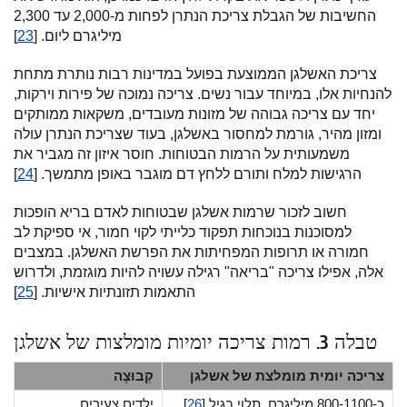
החשיבות של הגבלת צריכת הנתרן לפחות מ-2,000 עד 2,300
מיליגרם ליום. [
23
]
צריכת האשלגן הממוצעת בפועל במדינות רבות נותרת מתחת
להנחיות אלו, במיוחד עבור נשים. צריכה נמוכה של פירות וירקות,
יחד עם צריכה גבוהה של מזונות מעובדים, משקאות ממותקים
ומזון מהיר, גורמת למחסור באשלגן, בעוד שצריכת הנתרן עולה
משמעותית על הרמות הבטוחות. חוסר איזון זה מגביר את
הרגישות למלח ותורם ללחץ דם מוגבר באופן מתמשך. [
24
]
חשוב לזכור שרמות אשלגן שבטוחות לאדם בריא הופכות
למסוכנות בנוכחות תפקוד כלייתי לקוי חמור, אי ספיקת לב
חמורה או תרופות המפחיתות את הפרשת האשלגן. במצבים
אלה, אפילו צריכה "בריאה" רגילה עשויה להיות מוגזמת, ולדרוש
התאמות תזונתיות אישיות. [
25
]
טבלה 3. רמות צריכה יומיות מומלצות של אשלגן
צריכה יומית מומלצת של אשלגן
קְבוּצָה
כ-800-1100 מיליגרם, תלוי בגיל [
26
]
ילדים צעירים