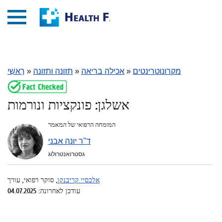
מקרונוטרינטים
»
אכילה בריאה
»
תזונה ותזונה
»
רָאשִׁי
אשלגן: פונקציות ונורמות
המומחה הרפואי של המאמר
ד"ר יונה אבני
גסטרואנטרולוג
אלכסיי קריבנקו
, סוקר רפואי, עורך
עודכן לאחרונה: 04.07.2025