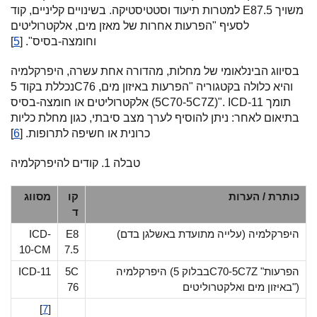
למטרות תיעוד וסטטיסטיקה. בשינויים קליניים, קוד E87.5 משויך
לסעיף "הפרעות אחרות של מאזן מים, אלקטרוליטים
וחומצה-בסיס". [
5
]
בסיווג הבינלאומי של מחלות, מהדורה אחת עשרה, היפרקלמיה
נכללת בקוד 5C76 והיא כלולה בקטגוריה "הפרעות באיזון מים,
אלקטרוליטים או חומצה-בסיס (5C70-5C7Z)". ICD-11 תומך
בתיאום לאחר: ניתן להוסיף לערך מצב סיבתי, כגון מחלת כליות
כרונית או חשיפה לתרופות. [
6
]
טבלה 1. קודים להיפרקלמיה
כותרת / הערות
קו
מסווג
ד
היפרקלמיה (עלייה מתועדת באשלגן בדם)
E8
ICD-
10-CM
7.5
היפרקלמיה (בבלוק 5C70-5C7Z "הפרעות
5C
ICD-11
באיזון מים ואלקטרוליטים")
76
[
7
]