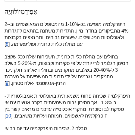
אֶפִּידֶמִיוֹלוֹגִיָה
היפרקלמיה מופיעה בכ-1-10% מהמטופלים המאושפזים וב-2-
4% מהביקורים בחדרי מיון. התדירות משתנה בהתאם להגדרות
ולאוכלוסיות המטופלים. שיעורים גבוהים יותר נצפים בקבוצות
עם מחלת כליות כרונית ופוליפארמה. [
8
]
בחולים עם מחלת כליות כרונית, השכיחות עולה ככל שקצב
הסינון הגלומרולרי יורד: על פי סקירות וקבוצות, מ-5-20% בשלב
3 ל-20-40% בשלבים מתקדמים ובחולי דיאליזה; חלק ניכר
מהמקרים נגרמים על ידי תרופות המשפיעות על מערכת
הרנין-אנגיוטנסין-אלדוסטרון. [
9
]
היפרקלמיה שכיחה פחות משמעותית באוכלוסיות אמבולטוריות -
כ-1-3% - אך הסיכון גבוה משמעותית בקרב אנשים עם אי
ספיקת לב וסוכרת. מחקרי אוכלוסייה עדכניים מראים קשר בין
היפרקלמיה לאשפוזים, תמותה ועלויות משאבים. [
10
]
טבלה 2. שכיחות היפרקלמיה עד יום רביעי