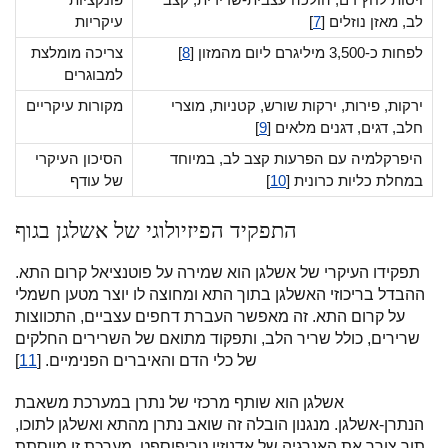
לב, מאזן נוזלים [
7
]
עיקריות
לפחות כ-3,500 מיליגרם ליום מהמזון [
8
]
צריכה מומלצת
למבוגרים
ירקות, פירות, ירקות שורש, קטניות, מוצרי
מקורות עיקריים
חלב, דגים, דגנים מלאים [
9
]
היפרקלמיה עם הפרעות קצב לב, במיוחד
הסיכון העיקרי
במחלת כליות כרונית [
10
]
של עודף
התפקיד הפיזיולוגי של אשלגן בגוף
תפקידו העיקרי של אשלגן הוא שמירה על פוטנציאל קרום התא.
ההבדל בריכוזי האשלגן בתוך התא ומחוצה לו יוצר מטען חשמלי
על קרום התא. זה מאפשר העברת דחפים עצביים, התכווצות
שרירים, כולל שריר הלב, ותפקוד מתואם של השרירים החלקים
של כלי הדם והאיברים הפנימיים. [
11
]
אשלגן הוא שותף מרכזי של נתרן במערכת משאבת
הנתרן-אשלגן. מנגנון הובלה זה שואב נתרן מהתא ואשלגן לתוכו,
תוך צורך את האנרגיה של אדנוזין טריפוספט. מערכת זו מווסתת