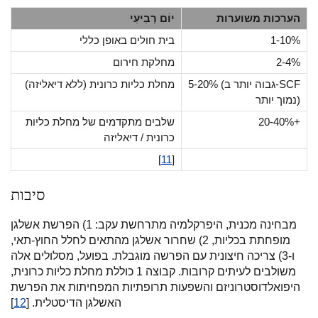
הערכות משוערות
יוֹם רְבִיעִי
1-10%
בית חולים באופן כללי
2-4%
מחלקת חירום
5-20% (גבוה יותר ב-SCF
מחלת כליות כרונית (ללא דיאליזה)
נמוך יותר)
20-40%+
שלבים מתקדמים של מחלת כליות
כרונית / דיאליזה
[
11
]
סיבות
מבחינה מכנית, היפרקלמיה מתרחשת עקב: 1) הפרשת אשלגן
מופחתת בכליות, 2) שחרור אשלגן מהתאים לחלל החוץ-תאי,
ו-3) צריכה חיצונית עם הפרשה מוגבלת. בפועל, מסלולים אלה
משולבים לעיתים קרובות. קבוצה 1 כוללת מחלת כליות כרונית,
היפואלדוסטרוניזם והשפעות תרופתיות המפחיתות את הפרשת
האשלגן הדיסטלית. [
12
]