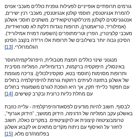
גורמים תרופתיים אופייניים לפעילות גופנית כוללים מעכבי אנזים
להמרת אנגיוטנסין, חוסמי קולטן אנגיוטנסין, מעכבי רנין ישירים,
אנטגוניסטים לקולטן מינרלוקורטיקואידים, משתנים חוסכי אשלגן
(אמילוריד, טריאמטרן), תרופות נוגדות דלקת לא סטרואידיות,
מעכבי קלצינורין, הפרין וטרימתופרים (השפעה דמוית אמילוריד).
הסיכון גבוה יותר בשילובים של תרופות אלו וירידה בקצב הסינון
הגלומרולרי. [
13
]
מנגנוני שינוי כוללים חמצת מטבולית, היפרגליקמיה/חוסר
באינסולין, היפוקסיה ברקמות, רבדומיוליזה, המוליזה מסיבית
ותרופות מסוימות (חוסמי בטא, סוקסינילכולין). צריכה מוגזמת
של אשלגן בתזונה לעיתים רחוקות גורמת להיפרקלמיה בחולים
עם תפקוד כלייתי תקין, אך היא הופכת לגורם משמעותי בחולים
עם מחלת כליות כרונית ובקרב קשישים. [
14
]
לבסוף, חשוב להיות מודעים לפסאודוהיפרקלמיה - עלייה כוזבת
באשלגן עקב המוליזה של הדגימה, הידוק ממושך, "הידוק אגרוף",
טרומבוציטוזה קיצונית או לויקוציטוזיס. במקרים כאלה, חשוב
לחזור על האיסוף עם ניתוח מקדים מתאים או לקבוע אשלגן
בפלזמה/דם מלא. [
15
]