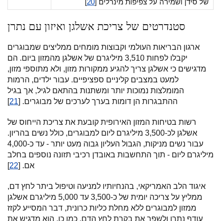
של סידן ושמירה על צפיפות מינרלים [
20
]
סטנדרטים של צריכת אשלגן ואיזון עם נתרן
ארגון הבריאות העולמי וקבוצות מומחים ממליצים שמבוגרים
יקבלו לפחות 3,510 מיליגרם של אשלגן מהמזון ביום. הם
מדגישים כי אשלגן צריך להגיע ממקורות מזון, ולא מתוספי מזון,
למעט במצבים קליניים ספציפיים. עבור ילדים, הרמות
המומלצות נמוכות יותר ומשתנות בהתאם לגיל, אך בגיל
ההתבגרות הן דומות בערך לערכים של מבוגרים. [
21
]
רשות בטיחות המזון האירופית קובעת את צריכת הייחוס של
אשלגן לכ-3,500 מיליגרם ליום למבוגרים, כולל נשים בהריון.
עבור נשים מניקות, הגבול העליון גבוה מעט יותר - עד כ-4,000
מיליגרם ליום - תוך התחשבות באובדן רכיבי תזונה נוספים בחלב
אם. [
22
]
איגוד הלב האמריקאי, בהנחיותיו למניעה וטיפול ביתר לחץ דם,
ממליץ על צריכה יומית של כ-3,500 עד 5,000 מיליגרם אשלגן
ממזון למבוגרים ללא מחלת כליות כרונית, דבר המסייע לקזז
עודף נתרן ולשפר את בקרת לחץ הדם. כמו כן, הוא מדגיש את