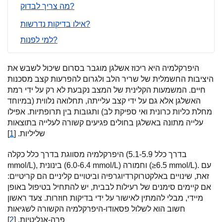
מה צריך לבדוק?
אילו בדיקות נדרשות?
למי לפנות?
היפרקלמיה היא ריכוז אשלגן מוגבר בסרום שיכול לשבש את
היציבות החשמלית של שריר הלב ולגרום להפרעות קצב מסכנות
חיים. המשמעות הקלינית של המצב נקבעת לא רק על ידי רמת
האשלגן אלא גם על ידי קצב עלייתה, תחלואה נלווית (במיוחד
מחלת כליות כרונית ואי ספיקת לב) ותגובות בין תרופתיות. אפילו
עלייה מתונה באשלגן בחולים פגיעים קשורה לעלייה בתוצאות
שליליות. [
1
]
היפרקלמיה מסווגת בדרך כלל כקלה (בדרך כלל 5.1-5.9
mmol/L), בינונית (6.0-6.4 mmol/L) וחמורה (≥6.5 mmol/L). עם
זאת, שינויים באלקטרוקרדיוגרפיה וביטויים קליניים הם קריטיים:
אם קיימים סימנים של רעילות לבבית, יש להתחיל בטיפול באופן
מיידי, מבלי להמתין לאישור על ידי בדיקות חוזרות. צעד ראשון
חשוב הוא לשלול פסאודו-היפרקלמיה הקשורה לשגיאות
פרה-אנליטיות. [
2
]