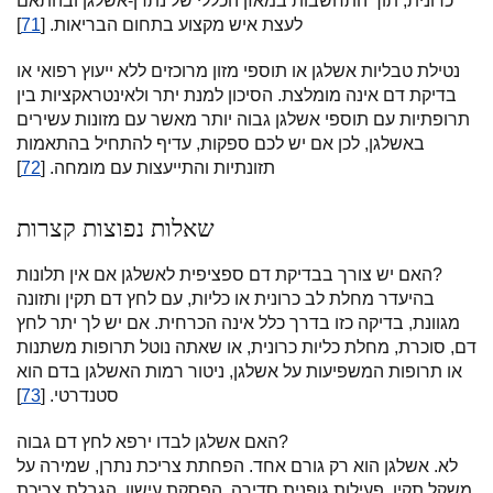
כרונית, תוך התחשבות במאזן הכללי של נתרן-אשלגן ובהתאם
לעצת איש מקצוע בתחום הבריאות. [
71
]
נטילת טבליות אשלגן או תוספי מזון מרוכזים ללא ייעוץ רפואי או
בדיקת דם אינה מומלצת. הסיכון למנת יתר ולאינטראקציות בין
תרופתיות עם תוספי אשלגן גבוה יותר מאשר עם מזונות עשירים
באשלגן, לכן אם יש לכם ספקות, עדיף להתחיל בהתאמות
תזונתיות והתייעצות עם מומחה. [
72
]
שאלות נפוצות קצרות
האם יש צורך בבדיקת דם ספציפית לאשלגן אם אין תלונות?
בהיעדר מחלת לב כרונית או כליות, עם לחץ דם תקין ותזונה
מגוונת, בדיקה כזו בדרך כלל אינה הכרחית. אם יש לך יתר לחץ
דם, סוכרת, מחלת כליות כרונית, או שאתה נוטל תרופות משתנות
או תרופות המשפיעות על אשלגן, ניטור רמות האשלגן בדם הוא
סטנדרטי. [
73
]
האם אשלגן לבדו ירפא לחץ דם גבוה?
לא. אשלגן הוא רק גורם אחד. הפחתת צריכת נתרן, שמירה על
משקל תקין, פעילות גופנית סדירה, הפסקת עישון, הגבלת צריכת