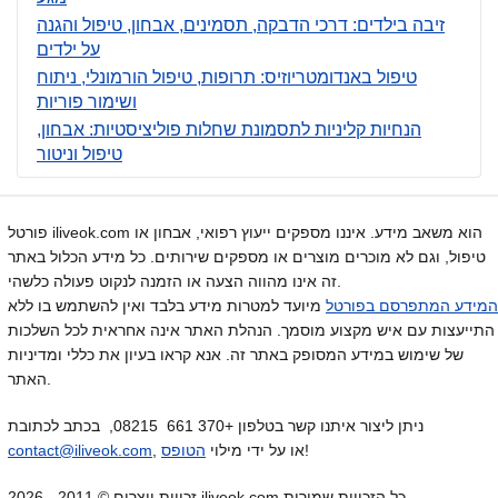
זיבה בילדים: דרכי הדבקה, תסמינים, אבחון, טיפול והגנה
על ילדים
טיפול באנדומטריוזיס: תרופות, טיפול הורמונלי, ניתוח
ושימור פוריות
הנחיות קליניות לתסמונת שחלות פוליציסטיות: אבחון,
טיפול וניטור
פורטל iliveok.com הוא משאב מידע. איננו מספקים ייעוץ רפואי, אבחון או
טיפול, וגם לא מוכרים מוצרים או מספקים שירותים. כל מידע הכלול באתר
זה אינו מהווה הצעה או הזמנה לנקוט פעולה כלשהי.
המידע המתפרסם בפורטל
מיועד למטרות מידע בלבד ואין להשתמש בו ללא
התייעצות עם איש מקצוע מוסמך. הנהלת האתר אינה אחראית לכל השלכות
של שימוש במידע המסופק באתר זה. אנא קראו בעיון את כללי ומדיניות
האתר.
ניתן ליצור איתנו קשר בטלפון +370 661 08215, בכתב לכתובת
!
, או על ידי מילוי
הטופס
contact@iliveok.com
זכויות יוצרים © 2011 - 2026 iliveok.com כל הזכויות שמורות.