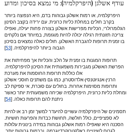
עודף אשלגן (היפרקלמיה): מי נמצא בסיכון ומדוע
היפרקלמיה, או רמות אשלגן גבוהות בדם, היא הנפוצה ביותר
בקרב חולים במחלת כליות כרונית. עם ירידה בקצב הסינון
הגלומרולרי, הכליות מפרישות אשלגן בצורה פחות יעילה, ואפילו
צריכה תזונתית רגילה יכולה להיות מוגזמת, במיוחד אם נלקחים
בו זמנית תרופות להגברת האשלגן. חולים כאלה נמצאים בסיכון
הגבוה ביותר להיפרקלמיה. [
53
]
תרופות המגנות בו זמנית על הלב והכליות אך מפחיתות את
הפרשת האשלגן מגבירות משמעותית את הסיכון להיפרקלמיה.
אלו כוללות תרופות החוסמות את מערכת
הרנין-אנגיוטנסין-אלדוסטרון, כמו גם משתנים חוסכי אשלגן
ותרופות מסוימות אחרות. בחולים עם סוכרת, אי ספיקת לב
ומחלת כליות כרונית, היפרקלמיה שכיחה משמעותית יותר כאשר
ניתנת להם תרופות כאלה. [
54
]
תסמינים של היפרקלמיה עשויים להיעדר למשך זמן רב או להיות
לא ספציפיים, כולל חולשה, תחושת כבדות והפרעות חושיות.
הסכנה היא שאפילו רמות אשלגן גבוהות במידה בינונית עלולות
לגרום לשינויים באלקטרוקרדיוגרמה, וברמות גבוהות יותר,