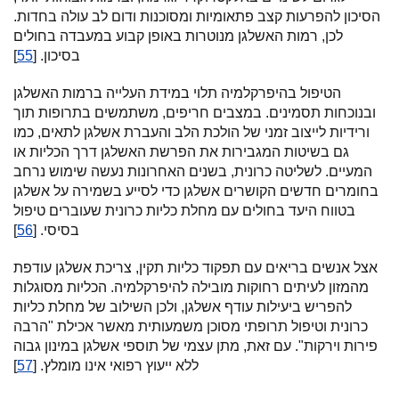
הסיכון להפרעות קצב פתאומיות ומסוכנות ודום לב עולה בחדות.
לכן, רמות האשלגן מנוטרות באופן קבוע במעבדה בחולים
בסיכון. [
55
]
הטיפול בהיפרקלמיה תלוי במידת העלייה ברמות האשלגן
ובנוכחות תסמינים. במצבים חריפים, משתמשים בתרופות תוך
ורידיות לייצוב זמני של הולכת הלב והעברת אשלגן לתאים, כמו
גם בשיטות המגבירות את הפרשת האשלגן דרך הכליות או
המעיים. לשליטה כרונית, בשנים האחרונות נעשה שימוש נרחב
בחומרים חדשים הקושרים אשלגן כדי לסייע בשמירה על אשלגן
בטווח היעד בחולים עם מחלת כליות כרונית שעוברים טיפול
בסיסי. [
56
]
אצל אנשים בריאים עם תפקוד כליות תקין, צריכת אשלגן עודפת
מהמזון לעיתים רחוקות מובילה להיפרקלמיה. הכליות מסוגלות
להפריש ביעילות עודף אשלגן, ולכן השילוב של מחלת כליות
כרונית וטיפול תרופתי מסוכן משמעותית מאשר אכילת "הרבה
פירות וירקות". עם זאת, מתן עצמי של תוספי אשלגן במינון גבוה
ללא ייעוץ רפואי אינו מומלץ. [
57
]