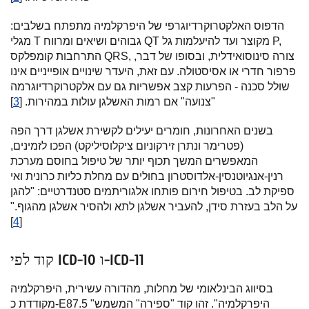
הדפוס האלקטרוקרדיוגרפי של היפרקלמיה מתפתח בשלבים:
מגלי T גבוהים ושיאים ומרווח QT מקוצר ועד להיעלמות גל P,
התרחבות קומפלקס QRS, צורה סינוסואידלית, ובסופו של דבר,
פרפור חדרי או אסיסטולה. עם זאת, היעדר שינויים אופייניים אינו
שולל סכנה - הפרעות קצב אפשריות גם עם אלקטרוקרדיוגרמה
"צנועה" אם רמות האשלגן עולות במהירות. [
3
]
בשנים האחרונות, חומרים יעילים לקשירת אשלגן דרך הפה
(פטרימר ונתרן זירקוניום ציקלוסיליקט) הפכו לזמינים,
המאפשרים המשך תכוף יותר של טיפול בחוסם מערכת
רנין-אנגיוטנסין-אלדוסטרון בחולים עם מחלת כליות כרונית ואי
ספיקת לב. בטיפול חירום פותחו אלגוריתמים סטנדרטיים: "להגן
על הלב בעזרת סידן, להעביר אשלגן לתא ולהסיר אשלגן מהגוף."
]
4
[
קוד לפי ICD-10 ו-ICD-11
בסיווג הבינלאומי של מחלות, מהדורה עשירית, היפרקלמיה
מקודדת כ-E87.5 "היפרקלמיה". זהו קוד "ספירה" המשמש