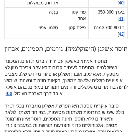
[
40
]
אחרות, מבושלות
בערך 350-360
פרי קטן
בָּנָנָה
[
41
]
אחד
כ-700-800 למנה
פילה קטן
סלמון אפוי
]
42
[
חוסר אשלגן (היפוקלמיה): גורמים, תסמינים, אבחון
מחסור אמיתי באשלגן עם ירידה ברמות הדם, המכונה
היפוקלמיה, מתפתח לעיתים קרובות לא עקב צריכת מזון לא
מספקת, אלא עקב אובדן אשלגן או פיזור מחדש שלו. מצבים
אופייניים כוללים שלשול ממושך, הקאות חוזרות ונשנות, שימוש
לרעה בחומרים משלשלים וזיהומים חמורים במעיים, בהם אשלגן
אובד דרך מערכת העיכול. [
43
]
סיבה עיקרית נוספת היא הפרשת אשלגן מוגברת בכליות. זה
כולל שימוש בתרופות משתנות מסוימות, במיוחד משתני לולאה
ותיאזידים ללא תוספי תזונה מספקים, חוסר איזון הורמונלי
מסוים, אלכוהוליזם כרוני והפרעות תורשתיות במעבר צינורי.
בתנאים אלה, אשלגן מופרש באופן פעיל בשתן, וללא התאמות