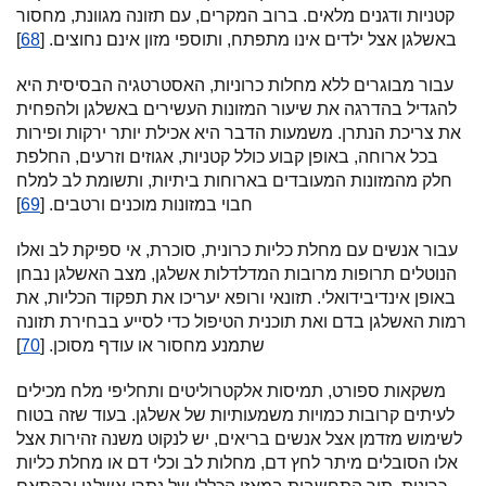
קטניות ודגנים מלאים. ברוב המקרים, עם תזונה מגוונת, מחסור
באשלגן אצל ילדים אינו מתפתח, ותוספי מזון אינם נחוצים. [
68
]
עבור מבוגרים ללא מחלות כרוניות, האסטרטגיה הבסיסית היא
להגדיל בהדרגה את שיעור המזונות העשירים באשלגן ולהפחית
את צריכת הנתרן. משמעות הדבר היא אכילת יותר ירקות ופירות
בכל ארוחה, באופן קבוע כולל קטניות, אגוזים וזרעים, החלפת
חלק מהמזונות המעובדים בארוחות ביתיות, ותשומת לב למלח
חבוי במזונות מוכנים ורטבים. [
69
]
עבור אנשים עם מחלת כליות כרונית, סוכרת, אי ספיקת לב ואלו
הנוטלים תרופות מרובות המדלדלות אשלגן, מצב האשלגן נבחן
באופן אינדיבידואלי. תזונאי ורופא יעריכו את תפקוד הכליות, את
רמות האשלגן בדם ואת תוכנית הטיפול כדי לסייע בבחירת תזונה
שתמנע מחסור או עודף מסוכן. [
70
]
משקאות ספורט, תמיסות אלקטרוליטים ותחליפי מלח מכילים
לעיתים קרובות כמויות משמעותיות של אשלגן. בעוד שזה בטוח
לשימוש מזדמן אצל אנשים בריאים, יש לנקוט משנה זהירות אצל
אלו הסובלים מיתר לחץ דם, מחלות לב וכלי דם או מחלת כליות