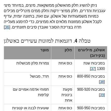
ניתן להשיג חלק מהאשלגן ממשקאות. מיצים, במיוחד מיצי
עגבניות והדרים, חלק ממיצי ירקות וחלק ממים מינרליים מכילים
כמויות משמעותיות של אשלגן. עם זאת, בתזונה יומית, עדיף
לקבל אשלגן ממזונות מלאים ולא ממיצים, כדי להימנע מעלייה
חדה בצריכת הסוכר ואובדן סיבים תזונתיים. [
36
]
טבלה 4. דוגמאות למזונות עשירים באשלגן
אשלגן, מיליגרם
חֵלֶק
מוּצָר
(בקירוב)
בסביבות שנת
כוס אחת
צמרות סלק מבושלות
]
37
1300 [
בסביבות 800-850
כוס אחת
תרד, מבושל
]
38
[
בסביבות 900-920
פקעת
תפוחי אדמה אפויים עם
[
39
]
בינונית
קליפות
אחת
בסביבות 900-950
כוס אחת
שעועית לבנה או קטניות