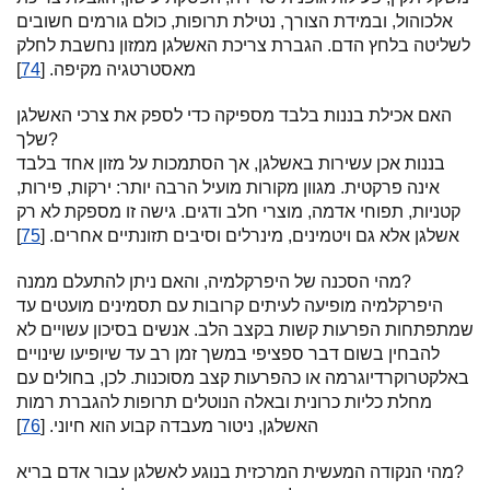
אלכוהול, ובמידת הצורך, נטילת תרופות, כולם גורמים חשובים
לשליטה בלחץ הדם. הגברת צריכת האשלגן ממזון נחשבת לחלק
מאסטרטגיה מקיפה. [
74
]
האם אכילת בננות בלבד מספיקה כדי לספק את צרכי האשלגן
שלך?
בננות אכן עשירות באשלגן, אך הסתמכות על מזון אחד בלבד
אינה פרקטית. מגוון מקורות מועיל הרבה יותר: ירקות, פירות,
קטניות, תפוחי אדמה, מוצרי חלב ודגים. גישה זו מספקת לא רק
אשלגן אלא גם ויטמינים, מינרלים וסיבים תזונתיים אחרים. [
75
]
מהי הסכנה של היפרקלמיה, והאם ניתן להתעלם ממנה?
היפרקלמיה מופיעה לעיתים קרובות עם תסמינים מועטים עד
שמתפתחות הפרעות קשות בקצב הלב. אנשים בסיכון עשויים לא
להבחין בשום דבר ספציפי במשך זמן רב עד שיופיעו שינויים
באלקטרוקרדיוגרמה או כהפרעות קצב מסוכנות. לכן, בחולים עם
מחלת כליות כרונית ובאלה הנוטלים תרופות להגברת רמות
האשלגן, ניטור מעבדה קבוע הוא חיוני. [
76
]
מהי הנקודה המעשית המרכזית בנוגע לאשלגן עבור אדם בריא?